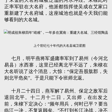
于宋金的大名府城被泛滥的河水冲毁。朱棣此时
正率军驻在大名府，他派都指挥使吴成在艾家口
重新建了大名府城，这座城池也就是今天我们能
够看到的大名城。
上个世纪七十年代的大名县城卫星图
七月，明平燕将军盛庸率军到了易州（今河北
易县）水西寨，这里已经离北平不远了，朱棣在
大名听说了这个消息，大惊：“保定吾股肱郡，失
则北平危矣”。于是只能下令班师北返。
十月二十四日，燕军解了易州、保定之敌军后
退回北平。十二月十二日，又出师，在出发之
前，朱棣下定决心：“频年用兵，何时已平？要当
临江一决，不复返顾矣。”不打到长江决战，决不