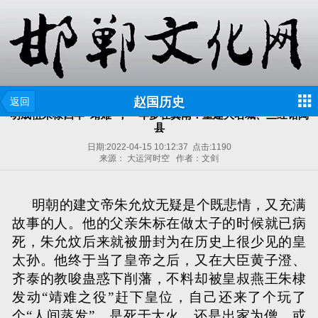
赵国历史
返回
明成祖朱棣四年“靖难”，一年多在冀南：重建大名城、三经馆陶
县
日期:
2022-04-15 10:12:37
点击:
1190
来源： 大运河时空 作者：文剑
明朝的建文帝朱允炆无疑是个既悲情，又充满
故事的人。他的父亲朱标在做太子的时候就已病
死，朱允炆后来就被册封为在历史上很少见的皇
太孙。他终于当了皇帝之后，又在大臣黄子澄、
齐泰的教唆蛊惑下削藩，不料却被皇叔燕王朱棣
发动“靖难之役”赶下皇位，自己还来了个玩了
个“人间蒸发”，是死于大火、还是出家为僧、或