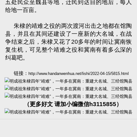
五处民众至魏县等地，迁民到达目的地后，每人
给地一百亩。
朱棣的靖难之役的两次渡河出击之地都在馆陶
县，并且在其间还建设了一座新的大名城，在战
争结束之后，朱棣又花了
20
多年的时间让冀南恢
复生机，可见整个靖难之役和冀南有着多么深的
纠葛吧。
链接：
http://www.handanwenhua.net/lishi/2022-04-15/5815.html
（更多好文 请加小编微信h3115855）