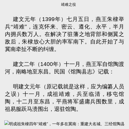
靖难之役
建文元年（
1399
年）七月五日，燕王朱棣举
兵“靖难”，连克怀来、密云、遵化、永平，半月
内拥兵数万人。在解决了驻藩之地背部和侧翼之
敌后，朱棣放心大胆的率军南下。自此开始了与
冀南牵扯不断的纠缠。
建文二年（
1400
年）十一月，燕王军自馆陶渡
河，南略地至东昌。民国《馆陶县志》记载：
明建文元年（原记载就是这样，应为编纂人员
之误）十一月，成祖靖难，兵至临清，移屯馆
陶，十二月至东昌，平燕将军盛庸兵围数里，成
祖易服跃马溃围出，退驻馆陶。