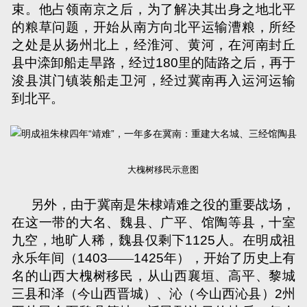
束。他占领南京之后，为了解决其出身之地北平
的粮草问题，开始从南方向北平运输漕粮，所经
之处是从扬州北上，经淮河、黄河，在河南封丘
县中滦卸船走旱路，经过
180
里的陆路之后，再于
浚县淇门镇装船走卫河，经过冀南再入运河运输
到北平。
大槐树移民示意图
另外，由于冀南是朱棣靖难之役的重要战场，
在这一带的大名、魏县、广平、馆陶等县，十室
九空，地旷人稀，魏县仅剩下
1125
人。在明成祖
永乐年间（
1403
——
1425
年），开始了历史上有
名的山西大槐树移民，从山西襄垣、高平、黎城
三县和泽（今山西晋城）、沁（今山西沁县）
2
州