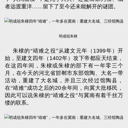
者远渡重洋……留下了至今还未能解开的谜团。
明成祖朱棣
朱棣的“靖难之役”从建文元年（
1399
年）开
始，至建文四年（
1402
年）攻下帝都应天结束，
在这四年间，朱棣或朱棣的部下有一年零三个
月，在今天的河北省邯郸市东部馆陶、大名一带
活动，重建了大名城，并且三次经过馆陶县，
在“靖难”成功之后的
20
余年间，向冀大批移民，
因此可以说朱棣的“靖难之役”与冀南有着千丝万
缕的联系。