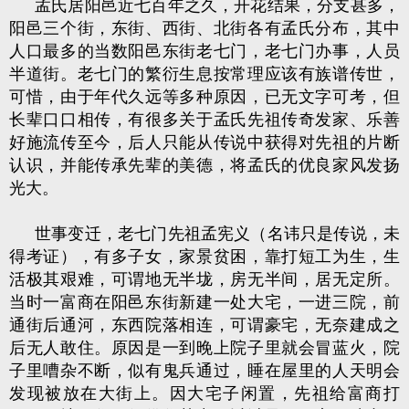
孟氏居阳邑近七百年之久，开花结果，分支甚多，
阳邑三个街，东街、西街、北街各有孟氏分布，其中
人口最多的当数阳邑东街老七门，老七门办事，人员
半道街。老七门的繁衍生息按常理应该有族谱传世，
可惜，由于年代久远等多种原因，已无文字可考，但
长辈口口相传，有很多关于孟氏先祖传奇发家、乐善
好施流传至今，后人只能从传说中获得对先祖的片断
认识，并能传承先辈的美德，将孟氏的优良家风发扬
光大。
世事变迁，老七门先祖孟宪义（名讳只是传说，未
得考证），有多子女，家景贫困，靠打短工为生，生
活极其艰难，可谓地无半垅，房无半间，居无定所。
当时一富商在阳邑东街新建一处大宅，一进三院，前
通街后通河，东西院落相连，可谓豪宅，无奈建成之
后无人敢住。原因是一到晚上院子里就会冒蓝火，院
子里嘈杂不断，似有鬼兵通过，睡在屋里的人天明会
发现被放在大街上。因大宅子闲置，先祖给富商打