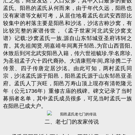
汇之地，商业发达，人口众多，其中人口最多的要数
孟氏。阳邑的孟氏从何而来，由于年代久远，阳邑也
没有家谱等文献可考，从居住地看孟氏在武安西部比
较集中的村落主要是阳邑和沙洺，沙洺古称沙窝，有
比较完整的家谱传世，《孟子世家河北武安沙窝支
谱》记载
:
沙窝孟氏一族
,
源自山东邹城亚圣府讳轲之
胄。其先祖闻贤
,
明嘉靖年间离开邹邑
,
为官山西晋阳
,
休致后到河北武安阳邑入籍，传六世祖毓珍
,
学名席珍
,
为圣祖孟子六十四代裔孙。大清康熙年间
,
席珍携二子
传景、四子传唐定居沙洺。由此可知，两村孟氏同
宗，沙洺孟氏源于阳邑，阳邑孟氏源于山东邹邑亚圣
府。孟氏人丁兴旺，阳邑万寿山顶上现存有清乾隆元
年（公元
1736
年）重修古庙的残碑。碑文记录了当时
募捐者名单，其中孟氏成员很多，可见当时孟氏一族
在阳邑已成大户。
二、老七门的发家传说