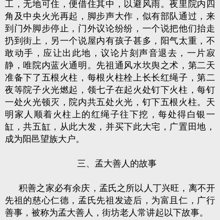
工，无地可住，便借住其中，以避风雨。夜里院内四
角及中央火光再起，脚步声大作，似有部队通过，来
到门外脚步停止，门外议论纷纷，一个说把他们抬走
扔到街上，另一个说屋内有孩子甚多，阳气太重，不
敢动手，应让出此地，议论片刻声音退去，一片寂
静，唯院内蓝火通明。先祖通风水坎舆之术，第二天
准备下了五根火柱，每根火柱栓上长长红绳子，第二
夜等院子火光燃起，领七子在起火处钉下火柱，每钉
一处火光顿灭，院内共五处火光，钉下五根火柱。天
明家人顺着火柱上的红绳子往下挖，每处得白银一
缸，共五缸，从此大发，并买下此大宅，广置田地，
成为阳邑望族大户。
三、孟大善人的故事
积善之家必有余庆，孟氏之所以人丁兴旺，离不开
先祖的慈心仁德，孟氏先祖发迹后，为富且仁，广行
善事，被称为孟大善人，街坊老人常讲起以下故事。