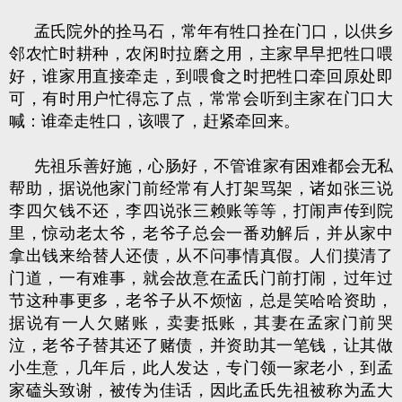
孟氏院外的拴马石，常年有牲口拴在门口，以供乡
邻农忙时耕种，农闲时拉磨之用，主家早早把牲口喂
好，谁家用直接牵走，到喂食之时把牲口牵回原处即
可，有时用户忙得忘了点，常常会听到主家在门口大
喊：谁牵走牲口，该喂了，赶紧牵回来。
先祖乐善好施，心肠好，不管谁家有困难都会无私
帮助，据说他家门前经常有人打架骂架，诸如张三说
李四欠钱不还，李四说张三赖账等等，打闹声传到院
里，惊动老太爷，老爷子总会一番劝解后，并从家中
拿出钱来给替人还债，从不问事情真假。人们摸清了
门道，一有难事，就会故意在孟氏门前打闹，过年过
节这种事更多，老爷子从不烦恼，总是笑哈哈资助，
据说有一人欠赌账，卖妻抵账，其妻在孟家门前哭
泣，老爷子替其还了赌债，并资助其一笔钱，让其做
小生意，几年后，此人发达，专门领一家老小，到孟
家磕头致谢，被传为佳话，因此孟氏先祖被称为孟大