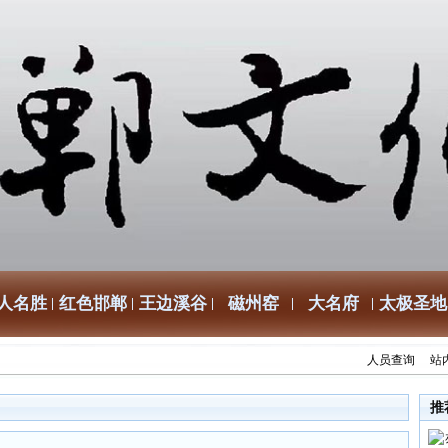
人名胜
红色邯郸
王边溪谷
磁州窑
大名府
太极圣地
人员查询
站
推