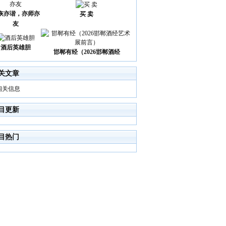
诙亦谐，亦师亦
买 卖
友
酒后英雄胆
邯郸有经（2026邯郸酒经
关文章
相关信息
目更新
目热门