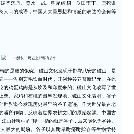
、破釜沉舟、背水一战、狗尾续貂、瓜田李下、鹿死谁
炙人口的成语，中国人大量思想和情感的表达将会何等
道端的是谁的饭碗。磁山文化发现于邯郸武安的磁山，是
碑——告别茹毛饮血时代，开创种谷养畜新纪元。在此
吃的鸡蛋鸡肉是从埃及和印度来的。磁山文化改写了世
上粟、家鸡和核桃的最早发现地。磁山文化表明，谷子
是全世界迄今发现历史最早的谷子遗迹。作为世界最古老
的哺育作物，反映着世界农耕文明的原始起源。中国古
江山社稷中的“稷”，指的就是谷子，后来演化为谷神。
国人最大的期盼。谷子以其耐旱耐瘠耐贮存等生物学特