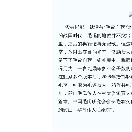
没有邯郸，就没有“毛遂自荐”
的战国时代，毛遂的地位并不突出
里，之后的典籍便再无记载。但这
空，放射出夺目的光芒，激励后人
留下了毛遂自荐、锥处囊中、脱颖
碌无为、一言九鼎等多个金子般的
在甄别多个版本后，2008年给邯
毛亨、毛苌为毛遂后人，鸡泽县毛官
年，韶山毛氏族人在村党委负责人
篇章。中国毛氏研究会会长毛炳汉
到韶山，孕育伟人毛泽东”。