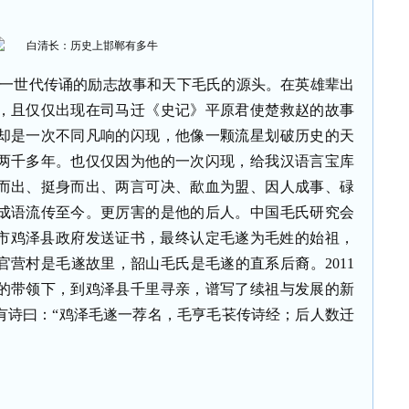
这一世代传诵的励志故事和天下毛氏的源头。在英雄辈出
，且仅仅出现在司马迁《史记》平原君使楚救赵的故事
却是一次不同凡响的闪现，他像一颗流星划破历史的天
两千多年。也仅仅因为他的一次闪现，给我汉语言宝库
而出、挺身而出、两言可决、歃血为盟、因人成事、碌
成语流传至今。更厉害的是他的后人。中国毛氏研究会
郸市鸡泽县政府发送证书，最终认定毛遂为毛姓的始祖，
营村是毛遂故里，韶山毛氏是毛遂的直系后裔。2011
的带领下，到鸡泽县千里寻亲，谱写了续祖与发展的新
有诗曰：“鸡泽毛遂一荐名，毛亨毛苌传诗经；后人数迁