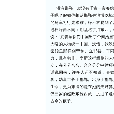
没有邯郸，就没有千古一帝秦
子呢？假如你想从邯郸去淄博吃烧
的马车将行走艰难；好不容易到了
过秤斤两不同；胡乱吃了点东西，
说：“真羡慕你们中国出了个秦始皇
大略的人物统一中国。没错，我泱
秦始皇那样创帝制、立郡县，车
力，且有韩非、李斯这样级别的人
立，在分分合合、合合分分中循环
话说回来，许多人还不知道，秦
郸，幼童年长于邯郸。出身于邯郸
生命，更为难得的是在她的夫君异
仅三岁的赵政东躲西藏，度过了危
古今的孩子。