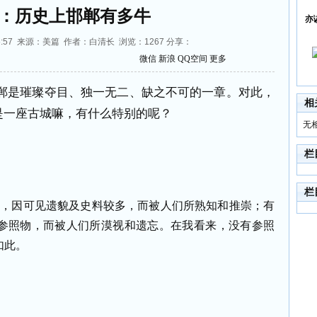
：历史上邯郸有多牛
亦
9:16:57 来源：美篇 作者：白清长 浏览：
1267
分享：
微信
新浪
QQ空间
更多
郸是璀璨夺目、独一无二、缺之不可的一章。对此，
相
是一座古城嘛，有什么特别的呢？
无
栏
栏
近，因可见遗貌及史料较多，而被人们所熟知和推崇；有
参照物，而被人们所漠视和遗忘。在我看来，没有参照
如此。