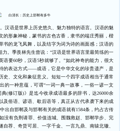
扣。汉语是世界上历史悠久、魅力独特的语言。汉语的魅
文的形象神秘，篆书的古色古香，隶书的端庄秀丽，楷
草书的龙飞凤舞，以及结字为词为诗的画面感；汉语的
括力。季羨林先生曾说：“汉语是世界语言里最简练的一
语要60秒，汉语5秒就够了。”如此神奇的能力，很大
特的表达方式——成语，它是中华文化的珍贵遗产，是
历史、文化和象征意义。短短一个四字成语相当于通常
出的一种意蕴，可谓“一词一典一故事，一俗一谚一文
词典(修订版)》是迄今收录成语最多的辞书，达26000余
以及俗语、谚语、歇后语等，真正从古代承袭下来的成
其中出自邯郸及与邯郸有关的成语就有1584条，约占古传
假如没有负荆请罪、价值连城、围魏救赵、邯郸学步、完
遂自荐、奇货可居、一字千金、一言九鼎、南辕北辙、