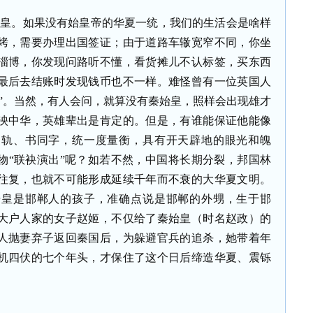
始皇。如果没有始皇帝的华夏一统，我们的生活会是啥样
烤，需要办理出国签证；由于道路车辙宽窄不同，你坐
淄博，你发现问路听不懂，看货摊儿不认标签，买东西
最后去结账时发现钱币也不一样。难怪曾有一位英国人
”。当然，有人会问，就算没有秦始皇，照样会出现雄才
泱中华，英雄辈出是肯定的。但是，有谁能保证他能像
同轨、书同字，统一度量衡，具有开天辟地的眼光和魄
物“联袂演出”呢？如若不然，中国将长期分裂，邦国林
往复，也就不可能形成延续千年而不衰的大华夏文明。
始皇是邯郸人的孩子，准确点说是邯郸的外甥，生于邯
大户人家的女子赵姬，不仅给了秦始皇（时名赵政）的
人抛妻弃子返回秦国后，为躲避官兵的追杀，她带着年
机四伏的七个年头，才保住了这个日后缔造华夏、震铄