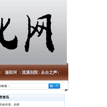
滏阳河
流溪别院
丛台之声
内检索：
荐资讯