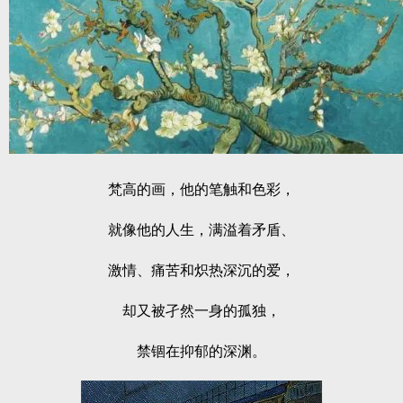
梵高的画，他的笔触和色彩，
就像他的人生，满溢着矛盾、
激情、痛苦和炽热深沉的爱，
却又被孑然一身的孤独，
禁锢在抑郁的深渊。