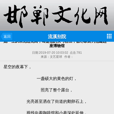
流溪别院
返回
她一生从未见过梵高，却是他的头号粉丝，散尽家财为他建起一
座博物馆
日期:
2019-07-20 10:03:02
点击:
781
来源：文艺星球 作者：
星空的夜幕下，
一盏硕大的黄色的灯，
照亮了整个露台，
光亮甚至洒在了街道的鹅卵石上，
视线向着咖啡馆和小巷深处延伸，