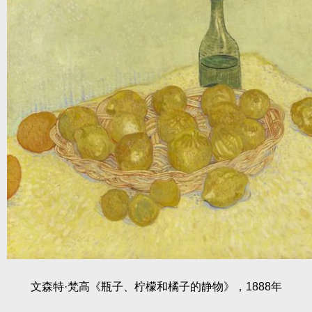
文森特·梵高《瓶子、柠檬和橘子的静物》，1888年