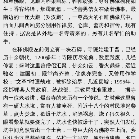
和释佛殿。见殿内雕梁画栋，帷帐纷披，尊尊佛像栩栩如
生；香客络绎，烟霭氤氲，一些善男信女在做着佛事。最
南边的一座大殿（罗汉殿），一尊高大的石雕佛像居中。
西面几间西厢房分别用作禅房、仓库、斋房和宿舍。现有
住持，据说是从外地一名寺请来的，另有几名帮忙的助
手。
在释佛殿左前侧立有一块石碑，寺院始建于晋，已经
历十余朝代、1200多年；寺院历尽沧桑，数度毁废，几经
修复；盛时这里曾僧侣汇聚，佛众如云，香火鼎盛，远近
驰名；建国初，殿堂尚齐整，佛像亦完备，又曾用作学
校；“文革”时遭劫难，被拆除殆尽，几近废墟；1995年，
经邯郸县人民政府、统战部、宗教局批准重建。 据寺
内一位老者讲，爆台寺的来历有一个传说。古时候这里曾
有一硕大水坑，常有人被淹死。附近十八个的村民堆起柴
草，点火焚烧，欲爆干坑水，消除祸患。烧了很久很久，
眼看柴草就要烧完了，坑水也快被爆干了，突然人们发现
坑中间竟然冒出一个土台，一尊巨大的石佛蹲在上面。乡
民认为这是菩萨降临，佑护一方平安，便就地建寺，名曰