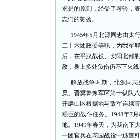
求是的原则，经受了考验，
志们的赞扬。
1945
年
5
月北源同志由太
二十六团政委等职，为我军
后，在平汉战役、安阳北部
敌，身上多处负伤仍不下火线
解放战争时期，北源同志
员、晋冀鲁豫军区第十纵队
开辟山区根据地与敌军连续
艰巨的战斗任务。
1948
年
7
月
地。
1949
年春天，为我南下
一团官兵在花园战役中迅速