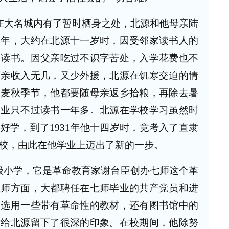
在大名城内有了暂时栖身之处，北源和他母亲陆
三年，大约在北源十一岁时，因受邻家读书人的
学读书。因父亲吃过不识字苦处，入学花费也不
父亲收入无几，又少外援，北源在饥寒交迫的情
到麦秋季节，他都要随母亲返乡拾粮，再除去暑
学业只不过读书一年多。北源在学校学习虽然时
苦好学，到了
1931
年他十四岁时，竞考入了直隶
校，由此在他学业上迈出了新的一步。
级小学，它是革命教育家谢台臣创办七师这个革
教师方面，大都聘任在七师毕业的共产党员和进
多选用一些带有革命性的教材，还有图书馆中的
这给北源留下了很深的印象。在校期间，他除努