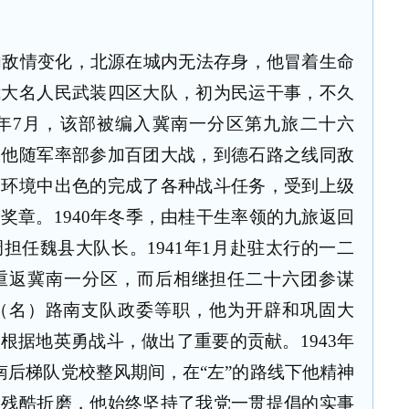
内敌情变化，北源在城内无法存身，他冒着生命
我大名人民武装四区大队，初为民运干事，不久
年
7
月，该部被编入冀南一分区第九旅二十六
。他随军率部参加百团大战，到德石路之线同敌
的环境中出色的完成了各种战斗任务，受到上级
等奖章。
1940
年冬季，由桂干生率领的九旅返回
调担任魏县大队长。
1941
年
1
月赴驻太行的一二
重返冀南一分区，而后相继担任二十六团参谋
（名）
路南支队政委等职，他为开辟和巩固大
日根据地英勇战斗，做出了重要的贡献。
1943
年
南后梯队党校整风期间，在“左”的路线下他精神
到残酷折磨，他始终坚持了我党一贯提倡的实事