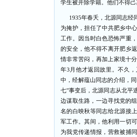
学生被开除学籍。他们不得己
1935
年春夭，北源同志经
为掩护，担任了中共肥乡中
工作。因当时白色恐怖严重
的安全，他不得不离开肥乡
情非常苦闷，再加上家境十
年
3
月他才返回故里。不久，
中，经解蕴山同志的介绍，同
七”事变后，北源同志从北平
边谋取生路，一边寻找党的
名的白映秋等同志给北源接
军工作。其间，他利用一切
为我党传递情报，营救被捕