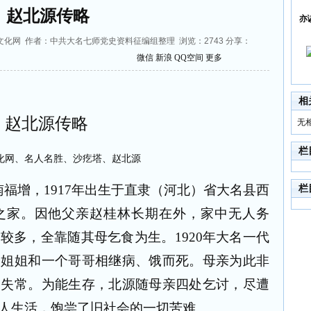
赵北源传略
亦
来源：邯郸文化网 作者：中共大名七师党史资料征编组整理 浏览：
2743
分享：
微信
新浪
QQ空间
更多
相
赵北源传略
无
栏
南福增，
1917
年出生于直隶（河北）省大名县西
栏
之家。因他父亲赵桂林长期在外，家中无人务
弟较多，全靠随其母乞食为生。
1920
年大名一代
个姐姐和一个哥哥相继病、饿而死。母亲为此非
神失常。为能生存，北源随母亲四处乞讨，尽遭
人生活，饱尝了旧社会的一切苦难。