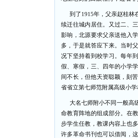
到了
1915
年，父亲赵桂林
续迁往城内居住。又过二、
影响，北源要求父亲送他入
多，于是就答应下来。当时
况下坚持着到校学习。每年
假、寒假，三、四年的小学
间不长，但他天资聪颖，刻
省省立第七师范附属高级小学
大名七师附小不同一般高
命教育阵地的组成部分。在
步学生任教，教课内容上也
许多革命书刊也可以借阅，