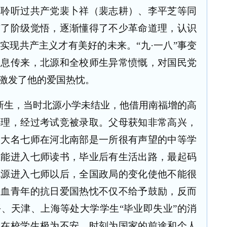
自聆听过共产党裴卜祥（裴志耕）、李平芝等同
有了阶级觉悟，逐渐懂得了不少革命道理，认识
实现共产主义才有美好的未来。“九·一八”事变
消息传来，北源和全校师生异常愤慨，对国民党
激发了他的爱国热忱。
新生，当时北源小学未结业，他借用南福增的高
心理，经过考试竞被录取。父母获知非常高兴，
为大名七师在河北南部是一所很有声望的中等学
谁能进入七师读书，毕业后有生活出路，最起码
北源进入七师以后，全国政局的变化使他不能很
热血青年的抗日爱国热忱不仅不给予鼓励，反而
、天津、上海等处大学学生“毕业即失业”的消
多在校学生极为不安，时刻为国家的前途和个人