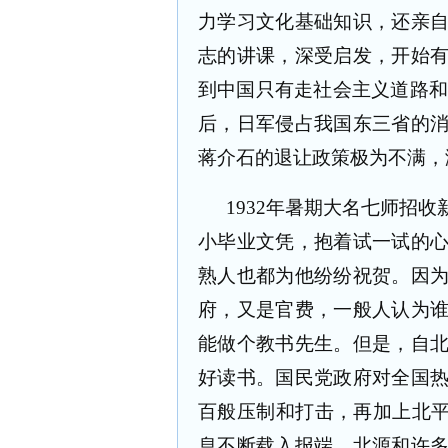
力学习文化基础知识，还亲
志的讲课，深受启发，开始
到中国只有走社会主义道路和
后，日军侵占我国东三省的
蒋介石的退让政策极为不满，
1932
年暑期大名七师招收
小毕业文凭，抱着试一试的
熟人也都为他纷纷祝贺。因
府，又是官费，一般人认为
能做个教书先生。但是，自
好读书。国民党政府对全国
百般压制和打击，再加上北平
息不断载入报端，北源和许