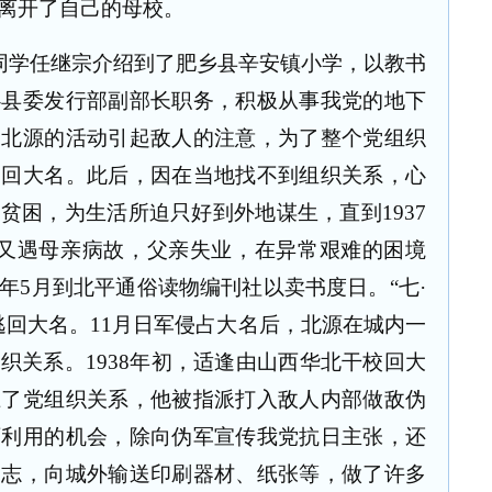
离开了自己的母校。
同学任继宗介绍到了肥乡县辛安镇小学，以教书
心县委发行部副部长职务，积极从事我党的地下
，北源的活动引起敌人的注意，为了整个党组织
返回大名。此后，因在当地找不到组织关系，心
分贫困，为生活所迫只好到外地谋生，直到
1937
又遇母亲病故，父亲失业，在异常艰难的困境
年
5
月到北平通俗读物编刊社以卖书度日。“七·
逃回大名。
11
月日军侵占大名后，北源在城内一
组织关系。
1938
年初，适逢由山西华北干校回大
上了党组织关系，他被指派打入敌人内部做敌伪
可利用的机会，除向伪军宣传我党抗日主张，还
同志，向城外输送印刷器材、纸张等，做了许多