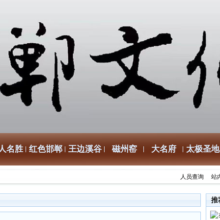
人名胜
红色邯郸
王边溪谷
磁州窑
大名府
太极圣地
人员查询
站
推