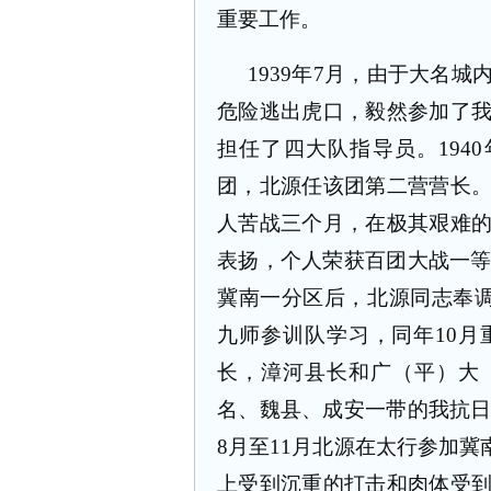
重要工作。
1939
年
7
月，由于大名城
危险逃出虎口，毅然参加了
担任了四大队指导员。
1940
团，北源任该团第二营营长
人苦战三个月，在极其艰难
表扬，个人荣获百团大战一
冀南一分区后，北源同志奉
九师参训队学习，同年
10
月
长，漳河县长和广（平）大
名、魏县、成安一带的我抗
8
月至
11
月北源在太行参加冀
上受到沉重的打击和肉体受