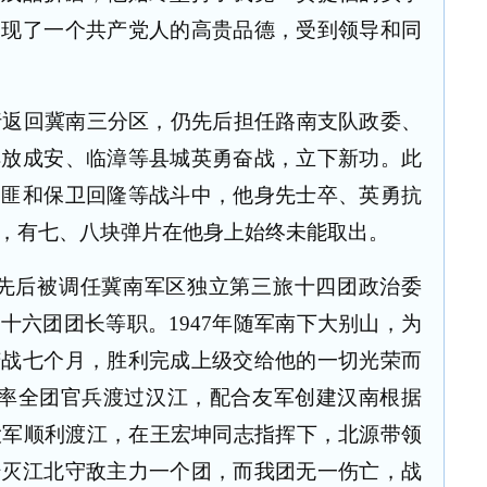
表现了一个共产党人的高贵品德，受到领导和同
行返回冀南三分区，仍先后担任路南支队政委、
解放成安、临漳等县城英勇奋战，立下新功。此
剿匪和保卫回隆等战斗中，他身先士卒、英勇抗
，有七、八块弹片在他身上始终未能取出。
先后被调任冀南军区独立第三旅十四团政治委
八十六团团长等职。
1947
年随军南下大别山，为
苦战七个月，胜利完成上级交给他的一切光荣而
率全团官兵渡过汉江，配合友军创建汉南根据
大军顺利渡江，在王宏坤同志指挥下，北源带领
歼灭江北守敌主力一个团，而我团无一伤亡，战