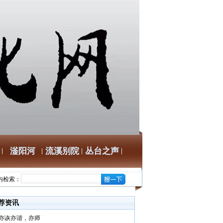
滏阳河
流溪别院
丛台之声
内检索：
荐资讯