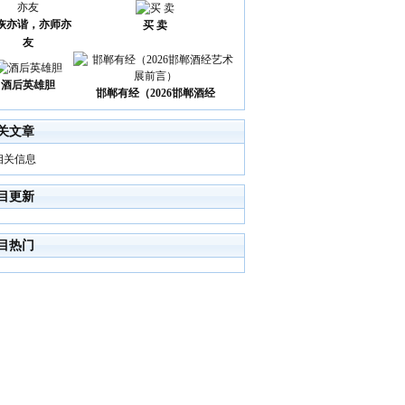
诙亦谐，亦师亦
买 卖
友
酒后英雄胆
邯郸有经（2026邯郸酒经
关文章
相关信息
目更新
目热门