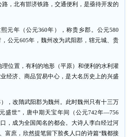
公路，北有邯济铁路，交通便利，是亟待开发的
建熙元年（公元
360
年），称贵乡郡。公元
580
时，公元
605
年，魏州改为武阳郡，辖元城、贵
地理位置，有利的地形（平原）和便利的水利灌
农业经济、商品贸易中心，是大名历史上的兴盛
年），改隋武阳郡为魏州。此时魏州只有十三万
开元盛世”，唐中期天宝年间（公元
742
年—
756
人口，成为全国闻名的都会。大诗人李白经过河
、富庶，欣然提笔留下脍炙人口的诗篇“魏都接