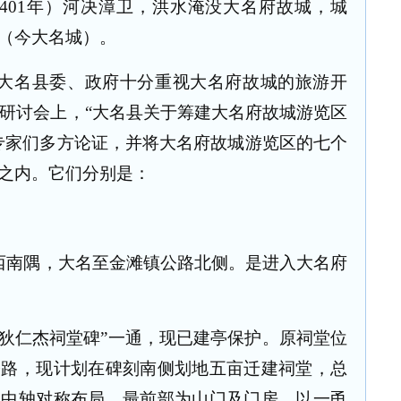
401
年）河决漳卫，洪水淹没大名府故城，城
（今大名城）。
大名县委、政府十分重视大名府故城的旅游开
研讨会上，“大名县关于筹建大名府故城游览区
专家们多方论证，并将大名府故城游览区的七个
之内。它们分别是：
西南隅，大名至金滩镇公路北侧。是进入大名府
“狄仁杰祠堂碑”一通，现已建亭保护。原祠堂位
公路，现计划在碑刻南侧划地五亩迁建祠堂，总
呈中轴对称布局，最前部为山门及门房，以一甬