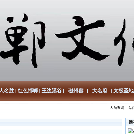
人名胜
红色邯郸
王边溪谷
磁州窑
大名府
太极圣地
人员查询
站
推