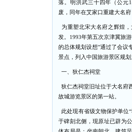
落。明洪武三十四年（公元
1
废，同年在艾家口重建大名府
为重塑北宋大名府之辉煌，
发。
1993
年第五次京津冀旅游
的总体规划设想”通过了会议
景点，列入中国旅游景区规划
一、狄仁杰祠堂
狄仁杰祠堂旧址位于大名府
故城游览景区的第一站。
此处现有省级文物保护单位
于碑刻北侧，现原址已辟为
体布局是：坐南朝北，建筑