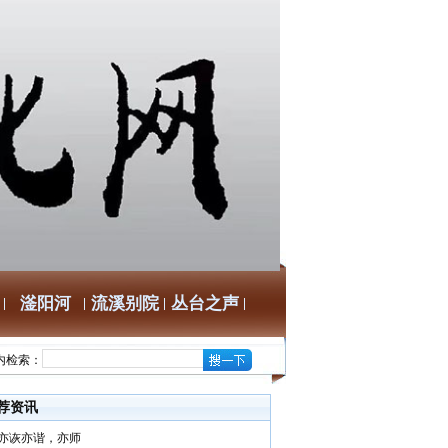
滏阳河
流溪别院
丛台之声
内检索：
荐资讯