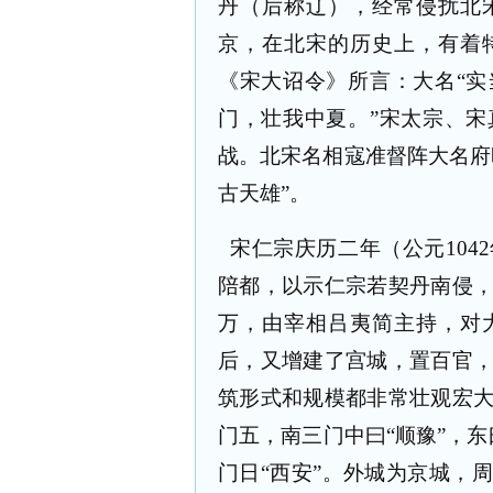
丹（后称辽），经常侵扰北
京，在北宋的历史上，有着
《宋大诏令》所言：大名“
门，壮我中夏。”宋太宗、
战。北宋名相寇准督阵大名府
古天雄”。
宋仁宗庆历二年（公元
1042
陪都，以示仁宗若契丹南侵
万，由宰相吕夷简主持，对
后，又增建了宫城，置百官
筑形式和规模都非常壮观宏
门五，南三门中曰“顺豫”，东
门日“西安”。外城为京城，