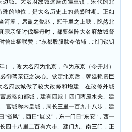
宋边域。大名府故城这座边陲重镇，宋代的北
特殊的地位，是大名历史上的鼎盛时期。正如
实当河麓，席盈之懿兆，冠千里之上腴，隐然北
宋真宗亲征讨伐契丹时，都要坐阵大名府故城督
时曾出楹联赞：“东都股股肱今佑辅，北门锁钥
年），改大名府为北京，作为东京（今开封）
，必御驾亲征之决心。钦定北京后，朝廷耗资巨
大名府故城做了较大改修和增建。在改修外城
，宫殿略如都城，建有四殿十四门两座水关。建
大。宫城称内皇城，周长三里一百九十八步，建
曰“省凤”，西日“展义”，东一门日“东安”，西一
周长四十八里二百有六步。建门九。南三门，正