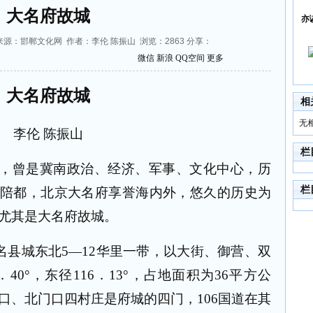
大名府故城
亦
9:50 来源：邯郸文化网 作者：李伦 陈振山 浏览：
2863
分享：
微信
新浪
QQ空间
更多
大名府故城
相
无
李伦
陈振山
栏
，曾是冀南政治、经济、军事、文化中心，历
栏
做陪都，北京大名府享誉海内外，悠久的历史为
尤其是大名府故城。
名县城东北
5
—
12
华里一带，以大街、御营、双
．
4
0
°，东径
11
6
．
1
3
°，占地面积为
36
平方公
口、北门口四村庄是府城的四门，
106
国道在其