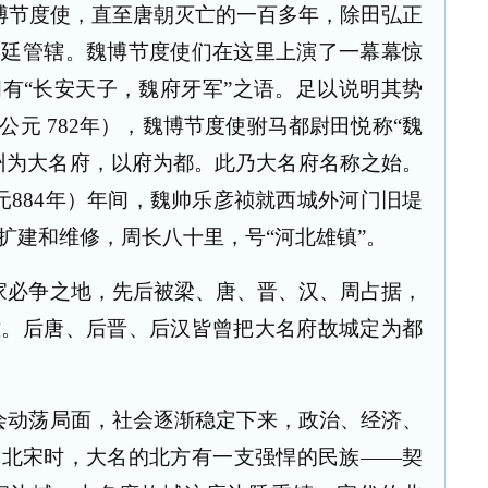
博节度使，直至唐朝灭亡的一百多年，除田弘正
朝廷管辖。魏博节度使们在这里上演了一幕幕惊
有“长安天子，魏府牙军”之语。足以说
明其势
公元
782
年），魏博节度使驸马都尉田悦称“魏
州为大名府，以府为都。此乃大名府名称之始。
元
884
年）年间，魏帅乐彦祯就西城外河门旧堤
扩建和维修，周长八十里，号“河北雄镇”。
家必争之地，先后被梁、唐、晋、汉、周占据，
难。后唐、后晋、后汉皆曾把大名府故城定为都
会动荡局面，社会逐渐稳定下来，政治、经济、
，北宋时，大名的北方有一支强悍的民族——契