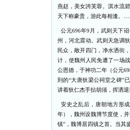
燕赵，美女誇芙蓉。淇水流
天下称豪贵，游此每相逢。…
公元
696
年
9
月，武则天下诏
州，河北震动。武则天急调
民众，敞开四门，净水洒街
计，使魏州人民免遭了一场
公恩德，于神功二年（公元
69
到的“大唐狄梁公祠堂之碑”
讲着狄仁杰手拈胡须，挥洒退
安史之乱后，唐朝地方形
年），魏州设魏博节度使，并
镇”，魏博居四镇之首。当其