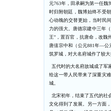
元
763
年，田承嗣为第一任魏
时归附朝廷，魏博始终不受
心动魄的交替更始，当时民间
力的强大。唐德宗建中三年（
王”，置百官，抗唐命，改魏
唐僖宗中和（公元
881
年—公
筑罗城，对大名府城作了较大
五代时的大名府故城成了军
给这一带人民带来了深重灾
城。
北宋初年，结束了五代的社
文化得到了发展。另一方面