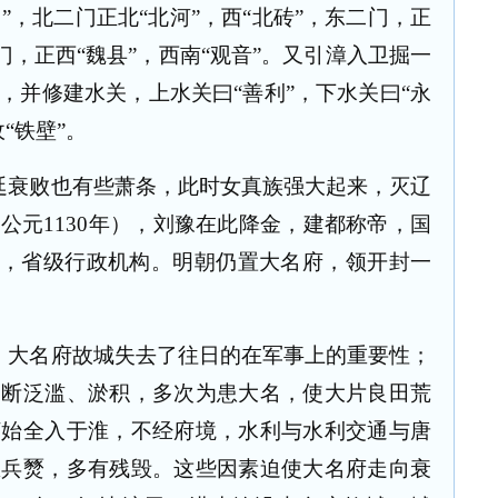
角”，北二门正北“北河”，西“北砖”，东二门，正
二门，正西“魏县”，西南“观音”。又引漳入卫掘一
，并修建水关，上水关曰“善利”，下水关曰“永
“铁壁”。
廷衰败也有些萧条，此时女真族强大起来，灭辽
（公元
1130
年），刘豫在此降金，建都称帝，国
路，省级行政机构。明朝仍置大名府，领开封一
，大名府故城失去了往日的在军事上的重要性；
不断泛滥、淤积，多次为患大名，使大片良田荒
河始全入于淮，不经府境，水利与水利交通与唐
罹兵燹，多有残毁。这些因素迫使大名府走向衰