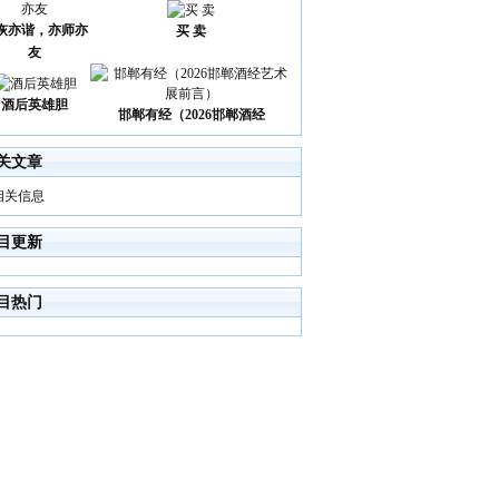
诙亦谐，亦师亦
买 卖
友
酒后英雄胆
邯郸有经（2026邯郸酒经
关文章
相关信息
目更新
目热门