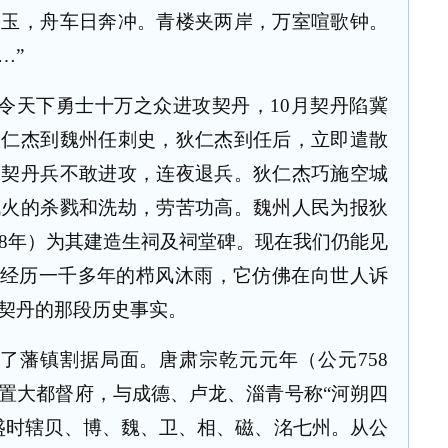
碧玉，舟车日奔冲。青楼夹两岸，万室喧歌钟。
…”
令天下勇士十万之众进攻契丹，
10
月契丹陷冀
狄仁杰到魏州任刺史，狄仁杰到任后，立即遣散
，契丹兵不敢进攻，连夜退兵。狄仁杰巧施空城
战火的杀戮和洗劫，劳苦功高。魏州人民为报狄
8
年）为其建造生祠及祠堂碑。现在我们仍能见
已经历一千多年的栉风沐雨，它仿佛在向世人诉
契丹的那段历史事实。
成了藩镇割据局面。唐肃宗乾元元年（公元
758
置大都督府，与成德、卢龙、淄青号称“河朔四
盛时辖贝、博、魏、卫、相、磁、洺七州。从公