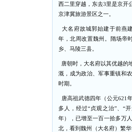
西二里穿越，东去
3
里是京开
京津冀旅游景区之一。
大名府故城郭始建于前燕
年，北周改置魏州。隋场帝
乡、马陵三县。
唐朝时，大名府以其优越的
溉，成为政治、军事重镇和
时期。
唐高祖武德四年（公元
621
多人，经过“贞观之治”、“
年），已增至一百一拾多万
北，看到魏州（大名府）繁华