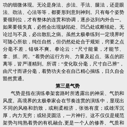
功的细微体现。无论是身法、步法、手法、腿法，还是眼
法、劲法、心法等等，都要形到意到神到。只有每个姿势
要领到位，才有整体的连贯和协调，逐步达到内外合一。
如果要领失真，必然会出现缺陷处、凹凸处或断续处。无
论过与不及，必出散乱之病。虽然太极拳练到一定境界时
可随心所欲，纯任自然，但仍然处处合于规矩，窍要之点
分毫不差，锚铢不爽。拳论云：“尺寸能量，才能节、
拿、抓、闭。”着势的运行方向、力量及起点、落点的距
离等，皆严谨精到。所谓：“变化取分毫，尺寸自己辨”，
由尺寸而讲分毫，着势功夫全在自己精心揣练，日久自会
豁然贯通。
第三是气势
气势是指在演练拳架套路时所透露出的神采、气韵和
风度。高境界的太极拳家会在节奏连贯的演练中，显现出
不同的风格和韵致，或刚柔相济，张弛有度；或雄浑沉
厚，内力无穷；或轻灵圆活，一片神行。这不仅仅是规范
架势与纯熟着势的有机融合,更是一个人的修养、气质和