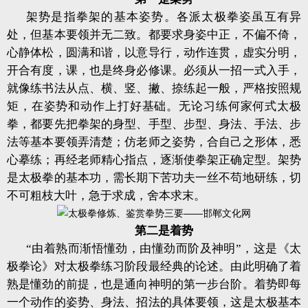
架势是指拳架的基本姿势。各派太极拳姿虽互有异
处，但基本要领并无二致。都要求身姿中正，不偏不倚，
心静体松，圆满和谐，以意导行，动作连贯，虚实分明，
开合有度，课，也是终身必修课。必须从一招一式入手，
就像练书法从点、横、竖、撇、捺练起一般，严格按照规
矩，在姿势和动作上打好基础。无论习练何家何式太极
拳，都要先把拳架的身型、手型、步型、身法、手法、步
法等基本要领弄清楚；仿老师之姿势，合自己之形体，悉
心摹练；再经老师精心指点，逐渐使拳架正确定型。架势
是太极拳的基本功，需长期下苦功夫一丝不苟地研练，切
不可粗枝大叶，急于求成，舍本求末。
第二是着势
“由着熟而渐悟懂劲，由懂劲而阶及神明”，这是《太
极拳论》对太极拳练习阶段最经典的论述。由此明确了着
熟是懂劲的前提，也是通向神明的第一步台阶。着势即每
一个动作的姿势、身法、招法的具体要领，这是太极基本