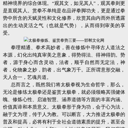
精神境界的综合体现。“观其文，如见其人”，观其拳则更
是直观其人。赏拳不单纯是在品评拳脚功夫，更是通过拳
势中所含的天赋灵性和文化修养，欣赏其由内而外所透露
出的生动灵活之气（也就是气势），从而得到审美的享
受。
拳理精通、拳术高妙者，善在修炼中寻绎古人道法之
本源，幻化出纯真审美之意象，得势得法、得神得韵。势
者，源于身心而含灵动，法者，顺乎自然而无定法，神
者，化物象之妙，韵者，出气象万千。正所谓意形交融，
天人合一，艺魂共道。
总而言之，既然我们将太极拳视为生命哲学，那么，
无论是修练太极拳还是鉴赏太极拳，就必须领略其强健体
魄、修炼心性、启迪智慧、涵养道德等方面的丰富内涵、
价值真谛和本质意义。太极拳形于身为功，会于心为法，
融于文为理，传于人为教。可以断言，大力推进太极拳的
普及和提高，必将有利于全社会道德素质的提升，甚至会