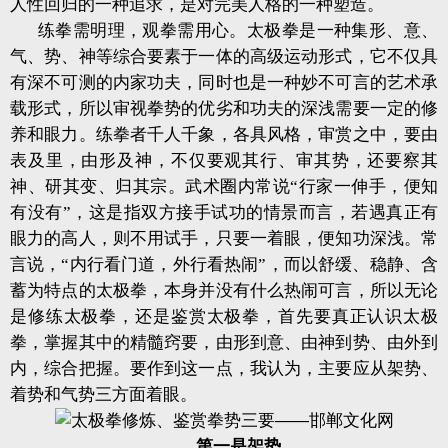
人性回归的一种追求，是对完美人格的一种塑造。
练拳需明理，观拳需用心。太极拳是一种集形、意、
气、势、神等综合要素于一体的高级运动形式，它不仅具
有深不可测的内家功夫，同时也是一种妙不可言的艺术承
载形式，所以审视拳势的优劣和功夫的深浅需要一定的修
养和眼力。练拳者千人千象，各具风格，审赏之中，要由
表及里，由形及神，不仅要观其行、审其势，还要察其
神、研其变、归其宗。武术圈内常说“行家一伸手，便知
有没有”，这是指双方接手试功的情景而言，若遇真正有
眼力的高人，则不用试手，只要一着眼，便知功深浅。常
言说，“内行看门道，外行看热闹”，而以舒缓、稳静、含
蓄为特点的太极拳，本身并没有什么热闹可言，所以无论
是修练太极拳，还是鉴赏太极拳，首先要真正认识太极
拳，掌握其中的精髓窍要，由形到意、由神到势、由外到
内，综合把握。要作到这一点，我认为，主要应从架势、
着势和气势三方面着眼。
第一是架势