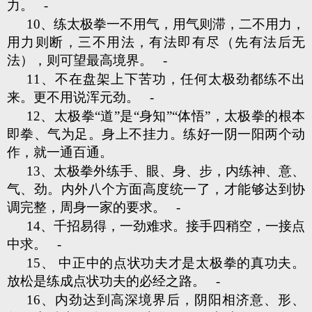
力。 -
10、练太极拳一不用气，用气则滞，二不用力，
用力则断，三不用法，有法即有尽（先有法后无
法），则可望最高境界。 -
11、不在盘架上下苦功，任何太极劲都练不出
来。更不用说浑元劲。 -
12、太极拳“道”是“身知”“体悟”，太极拳的根本
即拳、气为足。身上不挂力。练好一阴一阳两个动
作，就一通百通。
13、太极拳外练手、眼、身、步，内练神、意、
气、劲。内外八个方面高度统一了，才能够达到协
调完整，周身一家的要求。 -
14、千招易得，一劲难求。接手四稍空，一接点
中求。 -
15、 中正中的点状功夫才是太极拳的真功夫。
放松是练成点状功夫的必经之路。 -
16、内劲达到高深境界后，阴阳相济意、形、