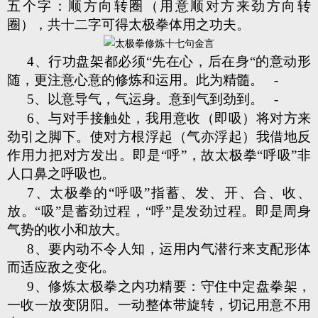
五个字：顺方向转圈（用意顺对方来劲方向转
圈），共十二字可得太极拳体用之功夫。
4、行功盘架都必须“先在心，后在身“的意动形
随，更注意心意的修炼和运用。此为精髓。 -
5、以意导气，气运身。意到气到劲到。 -
6、与对手接触处，我用意收（即吸）将对方来
劲引之脚下。使对方根浮起（气亦浮起）我借地反
作用力把对方发出。即是“呼”，故太极拳“呼吸”非
人口鼻之呼吸也。
7、太极拳的“呼吸”指蓄、发、开、合、收、
放。“吸”是蓄劲过程，“呼”是发劲过程。即是周身
气势的收小和放大。
8、要内动不令人知，运用内气潜行来支配形体
而适应敌之变化。
9、修炼太极拳之内功精要：守住中定盘拳架，
一收一放变阴阳。一动整体带旋转，切记用意不用