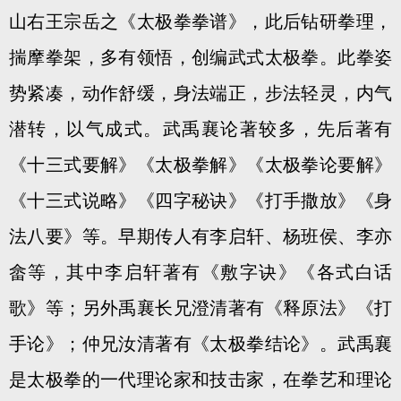
山右王宗岳之《太极拳拳谱》，此后钻研拳理，
揣摩拳架，多有领悟，创编武式太极拳。此拳姿
势紧凑，动作舒缓，身法端正，步法轻灵，内气
潜转，以气成式。武禹襄论著较多，先后著有
《十三式要解》《太极拳解》《太极拳论要解》
《十三式说略》《四字秘诀》《打手撒放》《身
法八要》等。早期传人有李启轩、杨班侯、李亦
畲等，其中李启轩著有《敷字诀》《各式白话
歌》等；另外禹襄长兄澄清著有《释原法》《打
手论》；仲兄汝清著有《太极拳结论》。武禹襄
是太极拳的一代理论家和技击家，在拳艺和理论