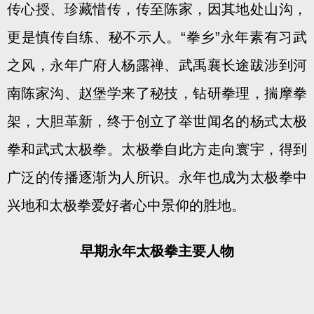
传心授、珍藏惜传，传至陈家，因其地处山沟，
更是慎传自练、秘不示人。“拳乡”永年素有习武
之风，永年广府人杨露禅、武禹襄长途跋涉到河
南陈家沟、赵堡学来了秘技，钻研拳理，揣摩拳
架，大胆革新，终于创立了举世闻名的杨式太极
拳和武式太极拳。太极拳自此方走向寰宇，得到
广泛的传播逐渐为人所识。永年也成为太极拳中
兴地和太极拳爱好者心中景仰的胜地。
早期永年太极拳主要人物