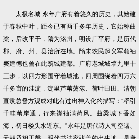
太极名城 永年广府有着悠久的历史，其始建
于春秋中叶，距今已有两千多年历史，它始称曲
梁，后改平干，隋为洺州，明设广平府，是历代
郡、府、州、县治所在地。隋末农民起义军领袖
窦建德也曾在此筑城建都。广府老城城墙九里十
三步，以四方形围守着城池，四周围绕着四万六
千多亩的洼淀，淀里芦苇荡漾、荷叶田田。清朝
直隶总督方观成对此有过出神入化的描写：“稻引
千畦苇岸通，行来襟袖满荷风。曲梁城下香如
海，初日楼头水近东。”永年是唐代诗人司空曙、
元朝丞相王磐、明代书法家张盖的出生地，是唐