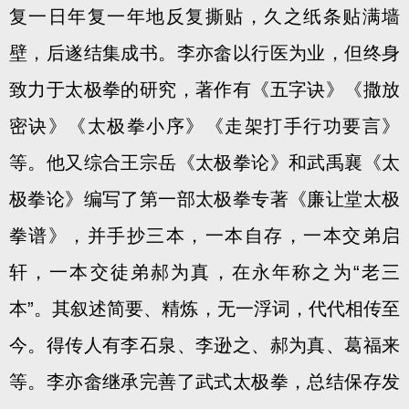
复一日年复一年地反复撕贴，久之纸条贴满墙
壁，后遂结集成书。李亦畲以行医为业，但终身
致力于太极拳的研究，著作有《五字诀》《撒放
密诀》《太极拳小序》《走架打手行功要言》
等。他又综合王宗岳《太极拳论》和武禹襄《太
极拳论》编写了第一部太极拳专著《廉让堂太极
拳谱》，并手抄三本，一本自存，一本交弟启
轩，一本交徒弟郝为真，在永年称之为“老三
本”。其叙述简要、精炼，无一浮词，代代相传至
今。得传人有李石泉、李逊之、郝为真、葛福来
等。李亦畲继承完善了武式太极拳，总结保存发