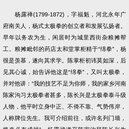
杨露禅(1799-1872)，字福魁，河北永年广
府南关人，杨式太极拳的创立者和发展弘扬者。
早年以务农为生，闲居时为城里西街杂粮摊帮
工。粮摊毗邻的药店太和堂掌柜精于“绵拳”，杨
很是羡慕，遂向其求学。陈掌柜初讳莫如深，后
见其心诚，始告诉他这是“绵拳”，又叫太极拳，
并对他讲：“我的技艺不足为你师，我的家乡河南
陈家沟习太极拳者甚多，陈长兴是太极拳泰斗级
人物，他平时立身中正、不倚不靠、气势伟岸，
人称牌位先生。我可介绍前往，或许名列门墙，