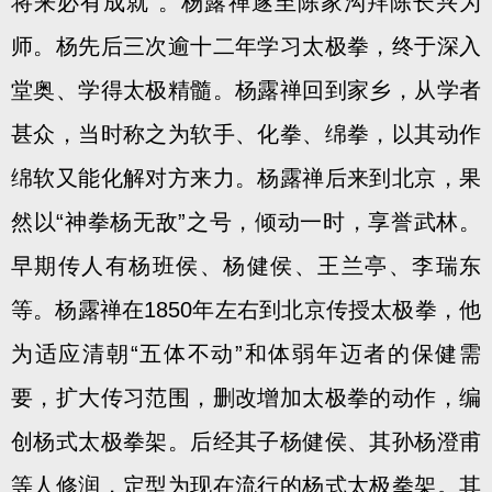
将来必有成就”。杨露禅遂至陈家沟拜陈长兴为
师。杨先后三次逾十二年学习太极拳，终于深入
堂奥、学得太极精髓。杨露禅回到家乡，从学者
甚众，当时称之为软手、化拳、绵拳，以其动作
绵软又能化解对方来力。杨露禅后来到北京，果
然以“神拳杨无敌”之号，倾动一时，享誉武林。
早期传人有杨班侯、杨健侯、王兰亭、李瑞东
等。杨露禅在1850年左右到北京传授太极拳，他
为适应清朝“五体不动”和体弱年迈者的保健需
要，扩大传习范围，删改增加太极拳的动作，编
创杨式太极拳架。后经其子杨健侯、其孙杨澄甫
等人修润，定型为现在流行的杨式太极拳架。其