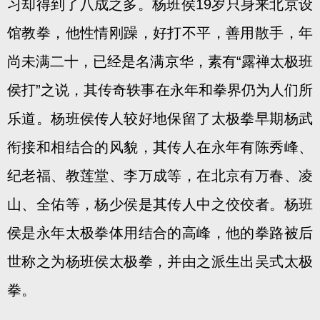
习却得到了八成之多。杨班侯19岁只身来北京设
馆教拳，他性情刚躁，好打不平，善用散手，年
尚未满二十，已经是名满京华，素有“露禅太极班
侯打”之说，其传奇轶事在永年和拳界仍为人们所
乐道。杨班侯传人较好地保留了太极拳早期杨武
衔接和相结合的风貌，其传人在永年有陈秀峰、
纪老福、教莲堂、李万成等，在北京有万春、凌
山、全佑等，杨少侯是其传人中之佼佼者。杨班
侯是永年太极拳体用结合的高峰，他的拳路被后
世称之为杨班侯太极拳，并由之派生出吴式太极
拳。