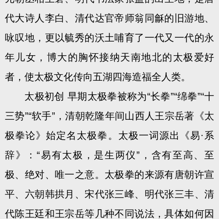
代大诗人李白、清代达官帝师翁同龢的旧游地、
咏叹地，更以毓秀的沃土哺育了一代又一代的永
年儿女，博大的胸怀接纳天南地北的太极爱好
者，使太极文化传向五湖四海造福全人类。
太极初创 早期太极拳被称为“长拳”“绵拳”“十
三势”“软手”，清朝乾隆年间山西人王宗岳著《太
极拳论》始定名太极拳。太极一词源出《易·系
辞》：“易有太极，是生两仪”，含有至高、至
极、绝对、唯一之意。太极拳的来源有唐朝许宣
平、六朝韩拱月、宋代张三峰、明代张三丰、清
代陈王廷和王宗岳等几种不同说法，具体如何因