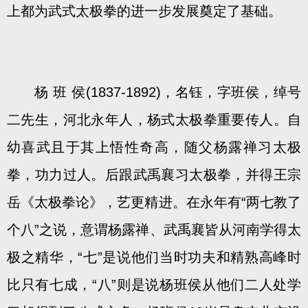
上都为武式太极拳的进一步发展奠定了基础。
杨 班 侯(1837-1892)，名钰，字班侯，绰号
二先生，河北永年人，杨式太极拳重要传人。自
幼喜武且于其上悟性奇高，随父杨露禅习太极
拳，功力过人。后跟武禹襄习太极拳，并得王宗
岳《太极拳论》，艺更精进。在永年有“两七教了
个八”之说，意谓杨露禅、武禹襄皆从河南学得太
极之精华，“七”是说他们当时功夫和精熟高峰时
比只有七成，“八”则是说杨班侯从他们二人处学