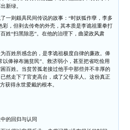
育出新绿。
了一则颇具民间传说的故事：“时妖狐作孽，李多
色彩，但剥去传奇的外壳，其本质是李诡祖重拳打
百姓“扫黑除恶”。在他的治理下，曲梁政风肃
最为百姓所感念的，是李诡祖极度自律的廉政。俸
常以俸禄布施贫民”、救济弱小，甚至把省吃俭用
穷困百姓。当贫苦孤老接过他手中那些并不丰厚的
中已然走下了官吏高台，成了父母亲人。这份真正
一方获得永世爱戴的根本。
权中的回归与认同