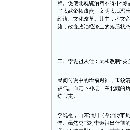
策。促使北魏统治者不得不“除
了太武帝拓跋焘、文明太后冯
经济、文化改革。其中，孝文
路，改变政治经济上的落后状
二、李诡祖从仕：
太和改制
“黄
民间传说中的增福财神，玉貌
福气。而走下神坛，在北魏的
练官吏。
李诡祖，山东淄川（今淄博市
年。虽然史书对李诡祖出仕前