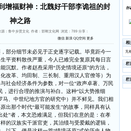
令到增福财神：北魏好干部李诡祖的封
亦
神之路
0:06 来源：鲁中乡贤文化 作者：邯郸文化网 浏览：
789
分享：
微信
新浪
QQ空间
更多
相
迹，部分细节未必见于正史逐字记载。毕竟距今一
无
其生平资料散佚严重，今人已难完全复原其每日言
栏
能沉默。作者赵焘采用“历史情境还原”的方法，
汉化改革、均田制、三长制、重用汉人官僚等）为
栏
与社会经济条件为参数，对一位“政声卓著、万民
民，进行合理的推演与补白。这种“以大势推细
罗马、中世纪地方官的研究中）并不鲜见。我们相
原出那个时代“最可能发生”的故事，同样具有认
出处”者，本文恐难满足，但我们在意的是：在孝
这样的汉族实干派官吏，其治绩与受爱戴的逻辑，
。以下，便是这样一篇“情境还原”式的历史人物