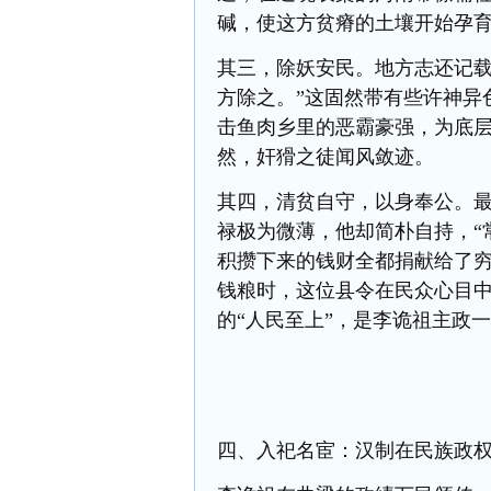
碱，使这方贫瘠的土壤开始孕
其三，除妖安民。地方志还记载
方除之。”这固然带有些许神异
击鱼肉乡里的恶霸豪强，为底层
然，奸猾之徒闻风敛迹。
其四，清贫自守，以身奉公。
禄极为微薄，他却简朴自持，“
积攒下来的钱财全都捐献给了
钱粮时，这位县令在民众心目
的“人民至上”，是李诡祖主政
四、入祀名宦：汉制在民族政