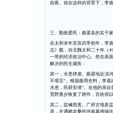
前夜。就在这样的背景下，李
三、勤政爱民：曲梁县的实干
在太和末年至宣武帝初年，李
志》载，自北魏太和二十年（4
一带的经济政治中心。然在表
解决的民生顽疾：
其一，水患肆虐。曲梁地近洺河
不堪言”。根据曲周史料，李诡
水患，民获安堵”。在他的亲自
荒野逐步恢复了耕作，百姓得
其二，盐碱危害。广府古地多
道，在通晓农桑的河南幕僚辅