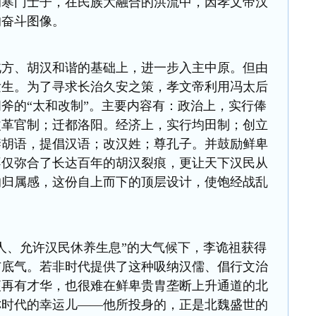
的寒门士子，在民族大融合的洪流中，因孝文帝汉
的奋斗图像。
北方、胡汉和谐的基础上，进一步入主中原。但由
发生。为了寻求长治久安之策，孝文帝利用
冯太后
斧的“太和改制”。主要内容有：政治上，实行俸
改革官制；迁都洛阳。经济上，实行均田制；创立
禁胡语，提倡汉语；改汉姓；尊孔子。并鼓励鲜卑
不仅弥合了长达百年的胡汉裂痕，更让天下汉民从
的归属感，这份自上而下的顶层设计，使饱经战乱
人、允许汉民休养生息”的大气候下，李诡祖获得
与底气。若非时代提供了这种吸纳汉儒、倡行文治
便再有才华，也很难在鲜卑贵胄垄断上升通道的北
称时代的幸运儿——他所投身的，正是北魏盛世的