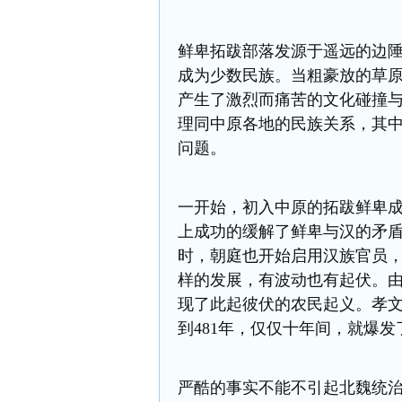
鲜卑拓跋部落发源于遥远的边
成为少数民族。当粗豪放的草
产生了激烈而痛苦的文化碰撞
理同中原各地的民族关系，其
问题。
一开始，初入中原的拓跋鲜卑
上成功的缓解了鲜卑与汉的矛
时，朝庭也开始启用汉族官员
样的发展，有波动也有起伏。
现了此起彼伏的农民起义。孝文
到481年，仅仅十年间，就爆
严酷的事实不能不引起北魏统