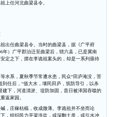
诡祖上任河北曲梁县令。
家
诡祖出任曲梁县令。当时的曲梁县，据《广平府
96年）广平郡治迁至曲梁后，辖六县，已是冀南
面安定之下，摆在李诡祖案头的，却是一系列亟待
等水系，夏秋季节常遭水患，民众“田庐淹没，苦
祖到任后，“值大水，壤民田庐，筑防导引，以杀
督建下，河道清淤、堤防加固，昔日被泽国吞噬的
以重返家园。
盐碱，庄稼枯槁，收成微薄。李诡祖并不坐而论
佐下，组织民力开渠洗盐，或深翻土质，或引水冲