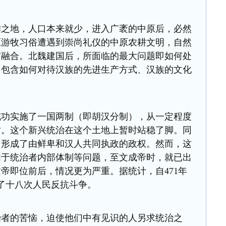
陲之地，人口本来就少，进入广袤的中原后，必然
原游牧习俗遭遇到崇尚礼仪的中原农耕文明，自然
与融合。北魏建国后，所面临的最大问题即如何处
中包含如何对待汉族的先进生产方式、汉族的文化
成功实施了一国两制（即胡汉分制），从一定程度
盾。这个新兴统治在这个土地上暂时站稳了脚。同
，形成了由鲜卑和汉人共同执政的政权。然而，这
由于统治者内部体制等问题，至文成帝时，就已出
帝即位前后，情况更为严重。据统计，自471年
发了十八次人民反抗斗争。
治者的苦恼，迫使他们中有见识的人另求统治之