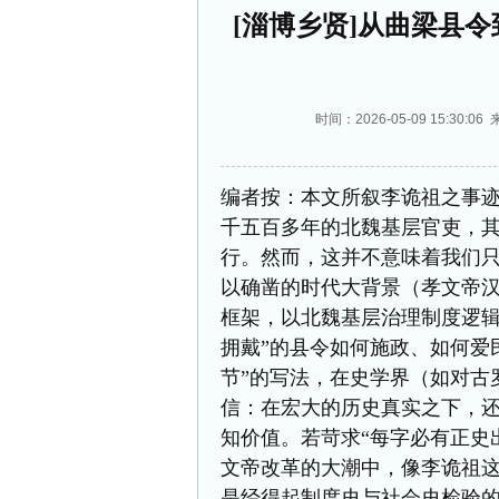
[淄博乡贤]从曲梁县
时间：2026-05-09 15:3
编者按：本文所叙李诡祖之事
千五百多年的北魏基层官吏，
行。然而，这并不意味着我们只
以确凿的时代大背景（孝文帝
框架，以北魏基层治理制度逻辑
拥戴”的县令如何施政、如何爱
节”的写法，在史学界（如对古
信：在宏大的历史真实之下，还
知价值。若苛求“每字必有正史
文帝改革的大潮中，像
李诡祖
是经得起制度史与社会史检验的