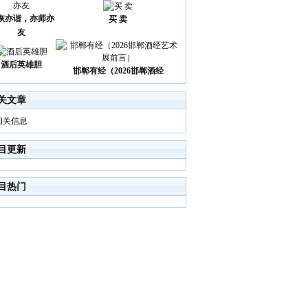
诙亦谐，亦师亦
买 卖
友
酒后英雄胆
邯郸有经（2026邯郸酒经
关文章
相关信息
目更新
目热门