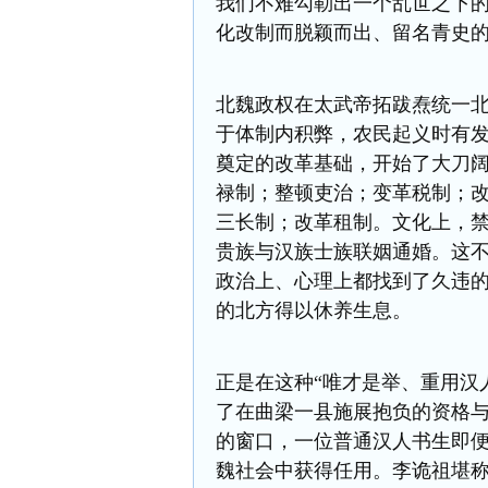
我们不难勾勒出一个乱世之下
化改制而脱颖而出、留名青史
北魏政权在太武帝拓跋焘统一
于体制内积弊，农民起义时有
奠定的改革基础，开始了大刀阔
禄制；整顿吏治；变革税制；
三长制；改革租制。文化上，
贵族与汉族士族联姻通婚。这
政治上、心理上都找到了久违
的北方得以休养生息。
正是在这种“唯才是举、重用汉
了在曲梁一县施展抱负的资格
的窗口，一位普通汉人书生即
魏社会中获得任用。李诡祖堪