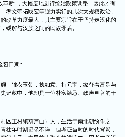
故革新”，大幅度地进行统治政策调整，因此才有
氏、孝文帝拓跋宏等强力实行的几次大规模政治、
帝的改革力度最大，其主要宗旨在于坚持走汉化的
态，缓解与汉族之间的民族矛盾。
金窗口期”
清颜，锦衣玉带，执如意、持元宝，象征着富足与
历史记载中，他却是一位朴实勤恳、政声卓著的干
周村区王村镇葫芦山）人，生活于南北朝纷争之
的青壮年时期记录不详，但考证当时的时代背景，