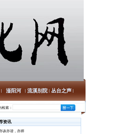
滏阳河
流溪别院
丛台之声
内检索：
荐资讯