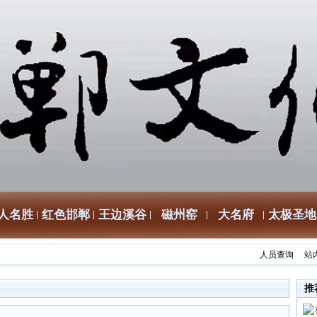
人名胜
红色邯郸
王边溪谷
磁州窑
大名府
太极圣地
人员查询
站
推