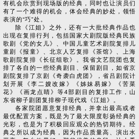
有机会欣赏到现场版的经典，同时也让演员们
有了一个难得的机会，体会经典的妙处，领悟
表演的“巧”处。
除《江姐》之外，还有一大批经典作品也
出现在复排行列，包括国家大剧院版经典民族
歌剧《党的女儿》、中国儿童艺术剧院复排儿
童剧《报童》、北京人艺复排《茶馆》、上海
歌剧院复排《长征组歌》。我省文艺院团也复
排了各自的一些经典剧目、保留剧目，如省京
剧院复排了京剧《奇袭白虎团》，省吕剧院计
划开展《李二嫂改嫁》《姊妹易嫁》《苦菜
花》《画龙点睛》等4部剧目的复排工作，山
东省柳子剧团复排柳子现代戏《江姐》。
各家院团愿意复排经典，并拿出最高或者
最优配置方案，既是为了最大限度彰扬经典的
光彩，也是为了积极回应观众的热切期待。经
典之所以成为经典，因为作品质量高、演出水