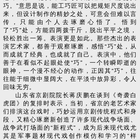
巧。”意思是说，能工巧匠可以把规矩尺度说出
来，但设计制作的精妙之处，可意会但难以言
传，只能由个人去琢磨心悟了。悟到
了“巧”处，方能四两拨千斤，脱出平平之境，
轻松胜出一筹。表演更是如此。那些杰出的表
演艺术家，都善于观察琢磨，感悟“巧”处，从
而成就了经典，也成就了自己。表演中，他们
善于在看似不起眼处使“巧”，一个转瞬即逝的
眼神，一个漫不经心的动作，正因其“巧”，往
往能于细微中显阔大，在平淡中放异彩，令人
回味无穷。
山东省京剧院院长蒋庆鹏在谈到《奇袭白
虎团》的复排时表示，当初，省京的老艺术家
们排演这台戏时，巧妙运用京剧传统程式和身
段，又精心琢磨新创造了许多现代战争场面、
战争武打场面的“新程式”，成为后来现代戏尤
其是军事题材现代戏创作模仿和学习的“样