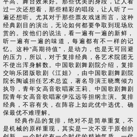
平高、舞台效果好。那些优美的身段，让人看
过一次还想看，那些精彩的唱段，让人听了一
遍还想听。尤其对于那些票友戏迷而言，这种
经典剧目的演出，无论如何都要争取到现场欣
赏的。按他们的说法，看一遍有一遍的新鲜，
听一遍有一遍的味道，每遍都有不一样的记
忆。这种“高期待值”，是动力，也是无可回避
的压力，所以，对于复排经典，各艺术院团无
不使出浑身解数。中国歌剧舞剧院介绍，复排
交响乐团版歌剧《江姐》，由中国歌剧舞剧院
院长陶诚担任艺术总监，著名导演王晓鹰倾力
执导，青年女高音歌唱家王莉、中国歌剧舞剧
院青年女高音歌唱家伊泓远等担纲主演。复排
经典，不容有失，在阵容上如此优中选优、确
保最优不难理解。
经典作品的复排，绝对不是简单重复，不
是机械的原样重现，其实是一次不亚于原创的
创新。一个时代有一个时代的精神气质，一代