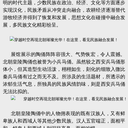
明的时代主题，少数民族在政治、经济、文化等方面逐步
实现汉化，民族矛盾从冲突走向融合，农耕经济逐渐替代
游牧经济并得到了恢复和发展，思想文化在碰撞中融合发
展，多民族文化精彩纷呈。
展馆展示的陶俑阵阵容强大、气势恢宏，令人震撼。
北朝皇陵陶俑也被誉为小兵马俑。虽然较之西安兵马俑形
体小，但其造型生动活泼，栩栩如生，刻化的细致入微比
秦兵马俑有过之而无不及。所涉及的生活题材，所透示的
浓郁生活气息，所独具的民族风情韵味，则是西安兵马俑
无法比拟的。
北朝皇陵陶俑中的人物佣表现的既有汉族人，又有鲜
卑族人和西域人等其他少数民族。汉人五官端正，面相平