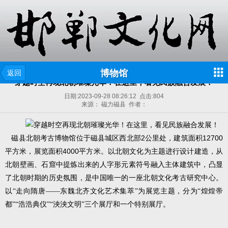
博物馆
返回
穿越时空再现北朝璀璨光华！在这里，看见民族融合发展！
日期:
2023-09-28 08:26:12
点击:
804
来源： 磁力磁县 作者：
2
12700
磁县北朝考古博物馆位于磁县城区西北部
公里处，建筑面积
4000
平方米，展览面积
平方米。以北朝文化为主题进行设计建造，从
北朝壁画、石窟中提炼出来的人字形元素符号融入主体建筑中，凸显
了北朝时期的历史氛围，是中国唯一的一座北朝文化考古研究中心。
以“走向隋唐——东魏北齐文化艺术集萃”为展览主题，分为“煌煌帝
都”“浩浩典仪”“泱泱文明”三个展厅和一个特别展厅。