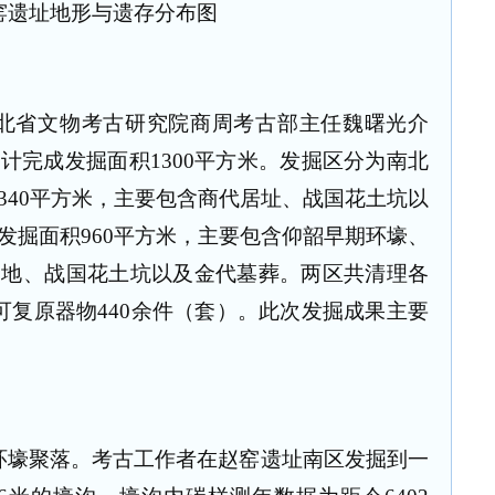
窑遗址地形与遗存分布图
北省文物考古研究院商周考古部主任魏曙光介
计完成发掘面积1300平方米。发掘区分为南北
340平方米，主要包含商代居址、战国花土坑以
发掘面积960平方米，主要包含仰韶早期环壕、
墓地、战国花土坑以及金代墓葬。两区共清理各
可复原器物440余件（套）。此次发掘成果主要
环壕聚落。考古工作者在赵窑遗址南区发掘到一