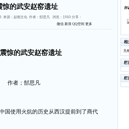
震惊的武安赵窑遗址
亦
:42:13 来源：赵都文化 作者：郜思凡 浏览：
1593
分享：
微信
新浪
QQ空间
更多
相
无
震惊的武安赵窑遗址
栏
栏
作者；郜思凡
使中国使用火炕的历史从西汉提前到了商代