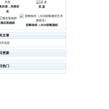
诙亦谐，亦师亦
买 卖
友
酒后英雄胆
邯郸有经（2026邯郸酒经
关文章
相关信息
目更新
目热门