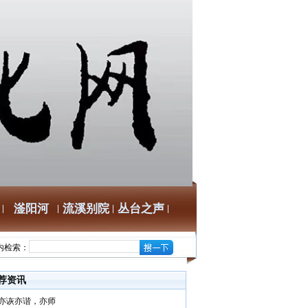
滏阳河
流溪别院
丛台之声
内检索：
荐资讯