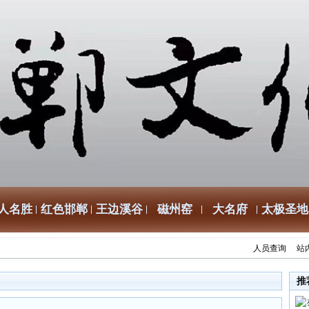
人名胜
红色邯郸
王边溪谷
磁州窑
大名府
太极圣地
人员查询
站
推