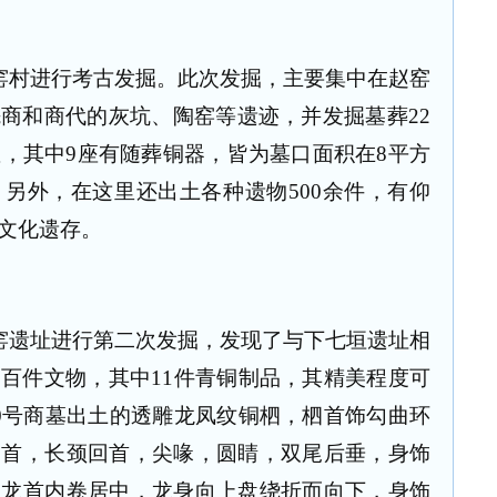
赵窑村进行考古发掘。此次发掘，主要集中在赵窑
商和商代的灰坑、陶窑等遗迹，并发掘墓葬22
座，其中9座有随葬铜器，皆为墓口面积在8平方
另外，在这里还出土各种遗物500余件，有仰
文化遗存。
赵窑遗址进行第二次发掘，发现了与下七垣遗址相
百件文物，其中11件青铜制品，其精美程度可
0号商墓出土的透雕龙凤纹铜柶，柶首饰勾曲环
柶首，长颈回首，尖喙，圆睛，双尾后垂，身饰
，龙首内卷居中，龙身向上盘绕折而向下，身饰