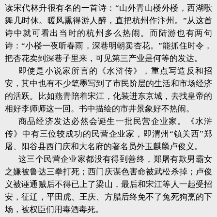
读宋代林升很有名的一首诗：“山外青山楼外楼，西湖歌
舞几时休。暖风熏得游人醉，直把杭州作汴州。”从这首
诗中就可看出当时的杭州多么热闹。而陆游也有两句
诗：“小楼一夜听春雨，深巷明朝卖杏花。”能抓住时令，
把杏花卖到深巷子里来，可见第三产业是何等的发达。
即使是小说家所言的《水浒传》，重点写造反和招
安，其中也有不少笔墨写到了市民阶层的生活和市场经济
的活跃。比如燕青陪着宋江，化装进东京城，去找皇帝的
相好李师师这一回。书中描绘的市井景象好不热闹。
商品经济发达必然会诞生一批民营企业家。《水浒
传》中有三位较成功的民营企业家，即渭州“镇关西”郑
屠、阳谷县西门庆和大名府的著名员外玉麒麟卢俊义。
这三个民营企业家都没有得到善终，郑屠有欺男霸女
之嫌被鲁达三拳打死；西门庆谋色害命被武松杀掉；卢俊
义被诬通贼后不得已上了梁山，最后和宋江等人一起受招
安，征辽，平田虎、王庆、方腊后终免不了兔死狗烹的下
场，被权臣们用毒酒毒死。