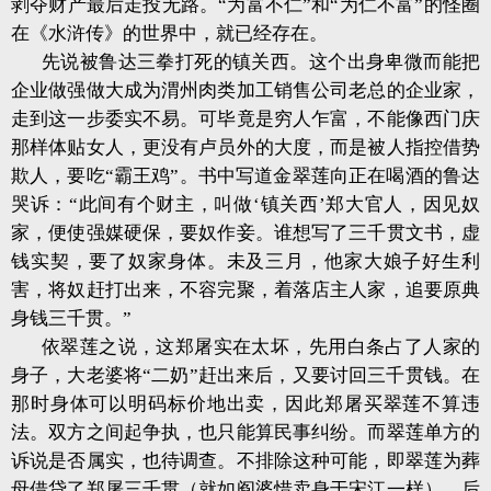
剥夺财产最后走投无路。“为富不仁”和“为仁不富”的怪圈
在《水浒传》的世界中，就已经存在。
先说被鲁达三拳打死的镇关西。这个出身卑微而能把
企业做强做大成为渭州肉类加工销售公司老总的企业家，
走到这一步委实不易。可毕竟是穷人乍富，不能像西门庆
那样体贴女人，更没有卢员外的大度，而是被人指控借势
欺人，要吃“霸王鸡”。书中写道金翠莲向正在喝酒的鲁达
哭诉：“此间有个财主，叫做‘镇关西’郑大官人，因见奴
家，便使强媒硬保，要奴作妾。谁想写了三千贯文书，虚
钱实契，要了奴家身体。未及三月，他家大娘子好生利
害，将奴赶打出来，不容完聚，着落店主人家，追要原典
身钱三千贯。”
依翠莲之说，这郑屠实在太坏，先用白条占了人家的
身子，大老婆将“二奶”赶出来后，又要讨回三千贯钱。在
那时身体可以明码标价地出卖，因此郑屠买翠莲不算违
法。双方之间起争执，也只能算民事纠纷。而翠莲单方的
诉说是否属实，也待调查。不排除这种可能，即翠莲为葬
母借贷了郑屠三千贯（就如阎婆惜卖身于宋江一样），后