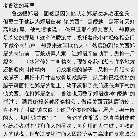
者鲁达的尊严。
鲁达恨郑屠，固然是因为他认定郑屠仗势欺压金氏，
但更由于他认为郑屠自称“镇关西”，是僭越，是不知天好
高地好厚。他气愤地说：“俺只道那个郑大官人，却原来
是杀猪的郑屠！这个腌臜泼才，投托着俺小种经略相公门
下做个肉铺户，却原来这等欺负人！”然后跑到镇关西郑
屠的肉铺前，百般戏弄人家，让郑屠亲自动手，先将十斤
瘦肉——《水浒传》中叫精肉，现如今我们湖南许多地方
还把瘦肉叫作精肉——切成细细的臊子，又将十斤肥肉切
成臊子，再把十斤寸金软骨切成臊子，然后将已经切好的
臊子劈面打在郑屠的脸上，终于惹翻了先前还低声下气的
镇关西。在打郑屠之前，鲁达也历数了郑屠这种“僭越”的
罪过：“洒家始投老种经略相公，做得关西五路廉访使，
也不枉了叫做‘镇关西’！你是个卖肉的操刀屠户，狗一般
的人，也叫‘镇关西’！”——鲁达的这番话，隐含着封建时
代统治者对商业和商人的看法，可利用商人生财，可收商
人的赋税，但坚决要堵住商人因经济实力高涨而要求政治