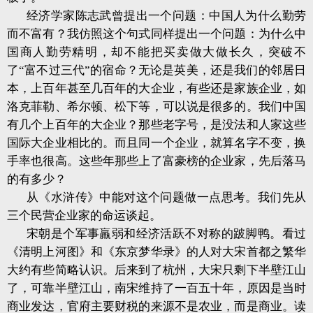
经济学家陈志武曾提出一个问题：中国人为什么勤劳
而不富有？我仿照这个句式同样提出一个问题：为什么中
国商人勤劳精明，却不能把买卖做大做长久，突破不
了“富不过三代”的宿命？无论是英美，还是我们的邻居日
本，上百年甚至几百年的大企业，有些还是家族企业，如
洛克菲勒、希尔顿、松下等，可以说是很多的。我们中国
有几个上百年的大企业？那些老字号，是没法和人家这些
国际大企业相比的。而且同一个企业，就算名字不变，换
手率也很高。这些年那些上了富豪榜的企业家，先后落马
的有多少？
从《水浒传》中能对这个问题做一点思考。我们先从
三个民营企业家的命运谈起。
宋朝是个军事羸弱和经济活跃不对称的跛脚鸭。看过
《清明上河图》和《东京梦华录》的人对大宋首都之繁华
大约有些简略认识。后来到了杭州，大宋只剩下半壁江山
了，可靠半壁江山，南宋维持了一百五十年，原因是当时
商业发达，官府主要财税的来源不是农业，而是商业。读