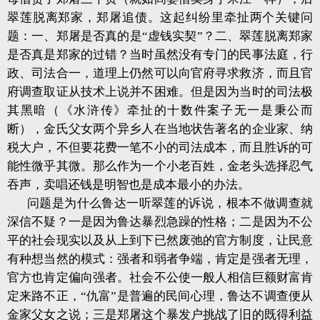
翠莲脱离郑家，郑屠追债。这起纠纷里牵扯两个关键问
题：一、郑屠是否真的是“虚钱实契”？二、翠莲脱离郑家
是否真是郑家的过错？当时虽然没有专门的民事法庭，行
政、司法合一，道理上仍然可以向官府寻求救济，而且官
府调查取证从技术上说并不困难。但是因为当时的司法极
其黑暗（《水浒传》牵扯的十数件案子无一是秉公而
断），金氏父女两个异乡人在当地状告著名的企业家、纳
税大户，不但要花费一笔不小的司法成本，而且胜诉的可
能性微乎其微。那么作为一个小老百姓，金老头选择忍气
吞声，卖唱还钱是明智也是成本最小的办法。
问题是为什么鲁达一听翠莲的诉说，根本不做调查就
深信不疑？一是因为鲁达暴烈急躁的性格；二是因为不公
平的社会现实以及从上到下已然废弛的官方制度，让民意
有种想当然的模式：强者和弱者争端，肯定是强者无理，
官方也肯定偏向强者。社会不公使一般人相信巨额财富肯
定来路不正，“仇富”是普遍的民间心理，鲁达不调查便从
金家父女之说；三是郑屠这个暴发户挑战了旧的既得利益