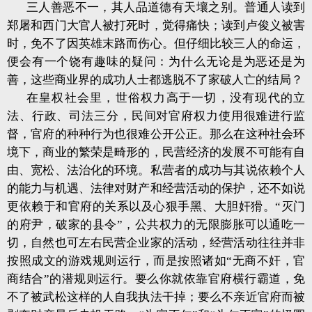
三人善恶不一，其人品道德有天壤之别。普通人读到
郑屠和西门大官人被打死时，觉得痛快；读到卢俊义被害
时，免不了因英雄末路而伤心。但仔细比较三人的命运，
便会有一个饶有趣味的疑问：为什么无论是为恶还是为
善，这些商业界的成功人士都逃脱不了家破人亡的结局？
在皇权社会里，世俗权力高于一切，没有现代的立
法、行政、司法三分，民间对官府权力使用很难进行监
督，官府的种种行为也很难公开公正。那么在这种社会环
境下，商业的繁荣是畸形的，民营经济的发展不可能有自
由、宽松、法治化的环境。私营者的成功与其说依赖个人
的能力与机遇、法律对财产和经营活动的保护，还不如说
更依赖于和官府的关系以及心狠手黑、大胆奸猾。“灭门
的府尹，破家的县令”，公共权力的无限膨胀可以通吃一
切，自然也可左右民营企业家的活动，经营活动往往并非
按照成文的游戏规则运行，而是按照诸如“无商不奸，官
商结合”的潜规则运行。要么你就依靠官府横行霸道，免
不了被武松这样的人自我执法干掉；要么不亲近官府而被