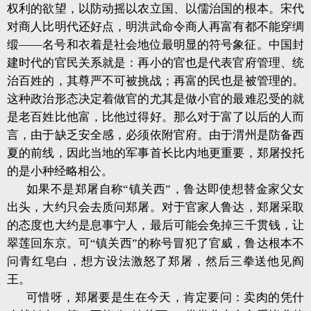
权利的欲望，以防动摇以农立国、以儒治国的根本。宋代
对商人比明代还好点，明洪武命令商人再富有都不能穿绸
缎——名号和衣着是社会地位最明显的符号象征。中国封
建时代的官民关系就是：再小的官也是代表官府管理、统
治百姓的，其尊严不可被挑战；再富的民也是被管理的。
这种政治形态决定着做官的尤其是做小官的最难忍受的就
是老百姓比他富，比他过得好。那么对于富了以后的人而
言，由于缺乏安全感，必须依附官府。由于渭州是防备西
夏的前线，因此当地的军事首长比内地更重要，郑屠投托
的是小种经略相公。
如果不是郑屠自称“镇关西”，鲁达即使想替金家父女
出头，大约只会去质问郑屠。对于官家人鲁达，郑屠采取
的态度也大约是息事宁人，最后可能会免掉三千贯钱，让
翠莲回东京。可“镇关西”的称号冒犯了官威，鲁达根本不
问青红皂白，想方设法激怒了郑屠，然后三拳送他见阎
王。
可惜呀，郑屠要是生在今天，肯定要问：卖肉的凭什