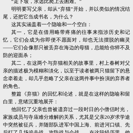
“走下坡，永远比爬上去困难。”
明明要写父亲，却从“弃猫”开始，并以类似的情况结
尾，还把它当成书名，为什么？
这其实涵盖着一个隐喻和一个空白：
其一，它是在借用略带疼痛的往事来指涉历史和记
忆，它们会成为你即便不愿面对，却也无法摆脱的幽灵
——它们会像那只被丢弃在海边的母猫，总能给你猝不及
防的迎面杀；
其二，在这两个与弃猫相关的故事里，村上春树对父
亲的描述极为模糊和淡化，以至于读者被两只猫留下的悬
念牵着走，却几乎忽略了父亲在这两件事中扮演的弃养者
的角色。
整篇《弃猫》的回忆和论述，就是在这样的隐喻和留
白里，意绪沉重地展开：
他回忆了父亲也曾被遗弃过一段时日的小僧侣时光，
家族成员与寺庙难分难解的关系，尤其是父亲20岁求学途
中突然被征兵，并随部队进军中国上海、前进河口镇、先
后打了几场追击战、攻防战与会战……在这段经历里，他