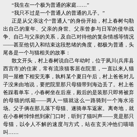
“我生在一个极为普通的家庭……”
“我只不过是一个普通人的普通的儿子。”
正是从父亲这个“普通人”的身份开始，村上春树勾勒
出自己的童年、父亲的身世、父亲曾参与日军的侵华战
争、自己与父亲的关系，及自己对待他的复杂情感等情况
——甚至他切入和结束这段愁绪的角度，都极为普通，头
尾各是一个与猫相关的故事：
散文开头，村上春树说自己年幼时，位于夙川(兵库县
西宫市)的住家，常有流浪猫客居在院里，一直以来人猫
同一屋檐下相安无事，孰料某个夏日午后，村上爸爸对儿
子没来由地说，要把院里那只母猫带到海边丢了。村上爸
爸踩着单车，小春树坐在后座，殿后的是装那只即将被弃
的母猫的纸箱——两人一猫就这么一路骑到一个海水浴
场。父子俩在那儿落下母猫、遂骑单车返家。离奇地，就
在小春树悻悻然到家门口时，听到了猫叫声——竟是那只
母猫，以令人不解的速度与方式，站在玄关冲他们喵喵
叫……