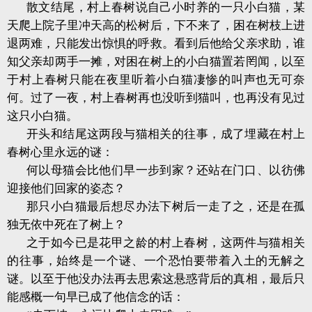
散文结尾，村上春树说自己小时养的一只小白猫，某
天爬上院子里冲天高的松树后，下不来了，困在树枝上进
退两难，只能发出惊惧的呼救。看到后他给父亲求助，谁
知父亲却两手一摊，对困在树上的小白猫置若罔闻，以至
于村上春树只能在夜里听着小白猫凄惨的叫声也无可奈
何。过了一夜，村上春树再也没听到猫叫，也再没有见过
这只小白猫。
开头和结尾这两段与猫相关的往事，成了埋藏在村上
春树心里永远的谜：
何以母猫会比他们早一步到家？还站在门口、以彷佛
迎接他们回家的姿态？
那只小白猫最后想尽办法下树后一走了之，还是在孤
独无依中死在了树上？
之于如今已是花甲之龄的村上春树，这两件与猫相关
的往事，始终是一个谜、一个恐怕要带着入土的无解之
谜。以至于他没办法再去思索这悬惑背后的真相，最后只
能感概一句早已成了他信念的话：