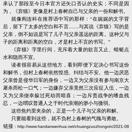
承认了那段至今日本官方还矢口否认的史实；不同是因
为，《弃猫》更像是村上春树自己与父亲的一份和解书。
就像阎连科在推荐语中写的那样：“在娓娓的文字背
后，留下了太多的空白和不言……与其说《弃猫》写的是
父亲，倒不如说是写了儿子与父亲遥远的距离。这种父与
子的距离和距离的空白，才是村上不言的书写。”
《弃猫》字里行间，充斥着大量的欲言又止、蜻蜓点
水和隐而不宣。
读者很容易从这些地方，看到即便下定决心书写这份
和解书，但村上春树依然惶惑、纠结与不安。他一边厌恶
父亲曾是侵华日军的身份，一边又为父亲没有参与南京大
屠杀而松一口气；一边嫌弃父亲竟然三次应征入伍，一边
又为父亲侥幸躲过死劫而暗喜；一边斥责战争的嗜血残
忍，一边喟叹普通人之于时代浪潮的渺小与微弱。
这些焦灼里夹杂的，正是一个儿子与父亲的和解。
只要能看到这些，就不负村上春树的气魄与勇敢。
链接
：
http://www.handanwenhua.net/chuangzuozhongxin/2021-08