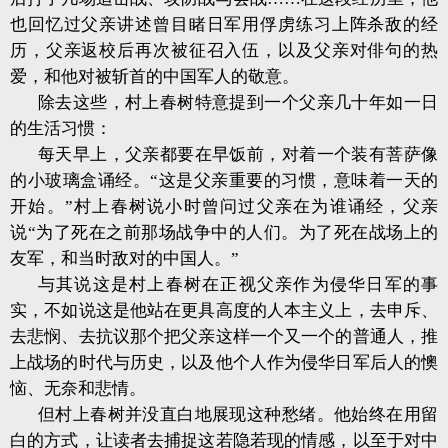
也回忆过父亲讲述曾目睹日军用俘虏练习上阵杀敌的经
历，父亲返校后再次被征召入伍，以及父亲对俳句的热
爱，和他对被斩首的中国军人的敬意。
除去这些，村上春树特意提到一个父亲几十年如一日
的生活习惯：
每天早上，父亲都要在早饭前，对着一个装有菩萨像
的小玻璃盒诵经。“这是父亲重要的习惯，意味着一天的
开始。”村上春树说小时曾问过父亲在为谁诵经，父亲
说“为了死在之前那场战争中的人们。为了死在战场上的
友军，和当时敌对的中国人。”
与其说这是村上春树在正视父亲作为侵华日军的事
实，不如说这是他站在更具高度的人本主义上，去申斥、
去悲悯、去抗议那个把父亲这样一个又一个的普通人，推
上战场的时代与历史，以及他个人作为侵华日军后人的懊
恼、无奈和悲情。
但村上春树并没直白地展现这种愁绪。他始终在用留
白的方式，让读者去捕捉这若隐若现的情感，以至于对中