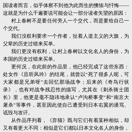
国读者而言，似乎体察不到他为此而生的懊恼与忏悔——
这就是为什么千遍要说可能会让一部分读者失望的原因：
村上春树不是要任何旁人一个交代，而是要给自己一
个交代。
我们没权利要求一个作者，扯着人道主义的大旗，为
父辈的历史过错来买单。
我们更没有权利，让村上春树以文化名人的身份，为
本国的历史过错来买单。
更何况，在此前的作品里，他已经完成了这些东西：
处女作《且听风吟》的结尾，就曾以“死了很多人呢，可
大家都是兄弟呀”去回忆那场战争；后来的《奇鸟行状
录》，也有对战争残忍性的描写，尤其在《刺杀骑士团
长》里，他更是毫不隐讳地承认“卢沟桥事变”和“南京大
屠杀”等事件，甚至因此使自己遭受到日本右翼的谩骂、
诋毁与攻讦。
从作品序列看，《弃猫》既与它们有着某种相似，却
又有着更大不同：相似是它们都以日本文化名人的身份，