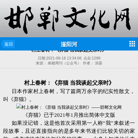
滏阳河
返回
村上春树：《弃猫 当我谈起父亲时》
日期:
2021-08-16 13:34:06
点击:
1299
来源： 南都周刊（公众号） 作者： 清晏
村上春树：《弃猫
当我谈起父亲时》
日本作家村上春树，写了篇两万余字的纪实性散文，
叫《弃猫》。
《弃猫》已于2021年1月推出简体中文版
如果没记错，这是他首次采用第一人称“我”来叙述一
段故事，且还直接指向的是多年来书迷们比较关切的家