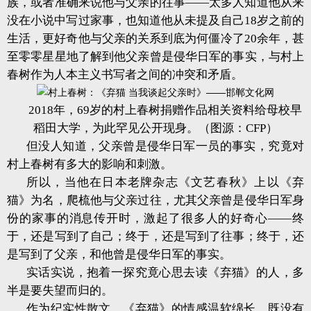
族，或者准确来说他与父亲的往事——太多人知道他从来
没在小说中写过家事，也知道他从未提及自己18岁之前的
生活，更好奇他与父亲的关系到底为何僵冷了20余年，甚
至零零星星地了解到他父亲曾是侵华日军的事实，与村上
春树作为人本主义书写者之间的冲突和矛盾。
2018年，69岁的村上春树捐赠作品相关资料给母校早
稻田大学，为此罕见公开现身。（图源：CFP）
但没人知道，父亲曾是侵华日军一员的事实，究竟对
村上春树有多大的影响和刺激。
所以，当他在日本老牌杂志《文艺春秋》上以《弃
猫》为名，爬梳他与父亲过往，尤其父亲曾是侵华日军身
份的家事的消息传开时，激起了很多人的好奇心——终
于，还是写到了自己；终于，还是写到了往事；终于，还
是写到了父亲，和他曾是侵华日军的事实。
实话实说，抱着一探究竟心思去读《弃猫》的人，多
半是要失望而归的。
作为纪实性散文，《弃猫》的情感温软绵长，既没有