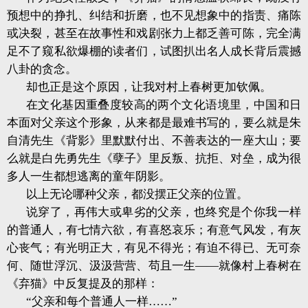
预想中的挣扎、纠结和折磨，也不见想象中的指责、痛陈
或决裂，甚至在故事性和戏剧张力上都乏善可陈，完全满
足不了窥私欲爆棚的读者们，试图扒出名人成长背后震撼
八卦的贪念。
却也正是这个原因，让我对村上春树更加钦佩。
在文化基因重叠度较高的两个文化语境里，中国和日
本面对父亲这个形象，从来都是最难书写的，要么就是朱
自清先生《背影》里默默付出、不善表达的一座大山；要
么就是白先勇先生《孽子》里反叛、抗拒、对垒，成为很
多人一生都想逃离的童年阴影。
以上无论哪种父亲，都没摆正父亲的位置。
说穿了，再伟大或卑劣的父亲，也终究是个你我一样
的普通人，有七情六欲，有喜怒哀乐；有意气风发，有灰
心丧气；有光明正大，有见不得光；有迫不得已、无可奈
何、随世浮沉、汲汲营营、苟且一生——就像村上春树在
《弃猫》中反复提及的那样：
“父亲和每个普通人一样……”