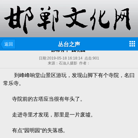
丛台之声
返回
邯郸有个"园明园"
日期:
2019-05-18 16:18:14
点击:
901
来源：石油人摄影 作者：
到
峰峰响堂山景区游玩，发现山脚下有个寺院，名曰
常乐寺。
寺院前的古塔应当很有年头了。
走进寺里才发现，那里是一片废墟。
有点
"
园明园
"
的失落感。