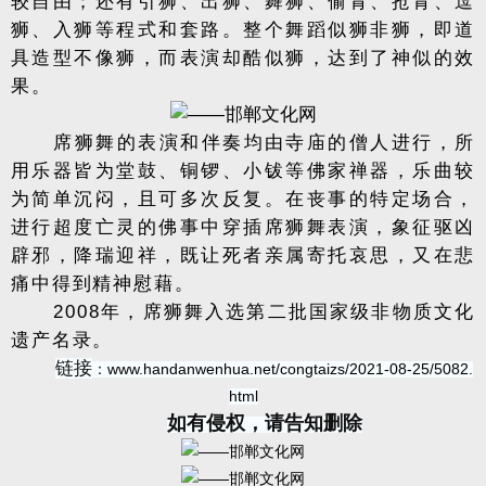
较自由；还有引狮、出狮、舞狮、偷青、抢青、逗
狮、入狮等程式和套路。整个舞蹈似狮非狮，即道
具造型不像狮，而表演却酷似狮，达到了神似的效
果。
席狮舞的表演和伴奏均由寺庙的僧人进行，所
用乐器皆为堂鼓、铜锣、小钹等佛家禅器，乐曲较
为简单沉闷，且可多次反复。在丧事的特定场合，
进行超度亡灵的佛事中穿插席狮舞表演，象征驱凶
辟邪，降瑞迎祥，既让死者亲属寄托哀思，又在悲
痛中得到精神慰藉。
2008年，席狮舞入选第二批国家级非物质文化
遗产名录。
链接
www.handanwenhua.net/congtaizs/2021-08-25/5082.
：
html
如有侵权，请告知删除