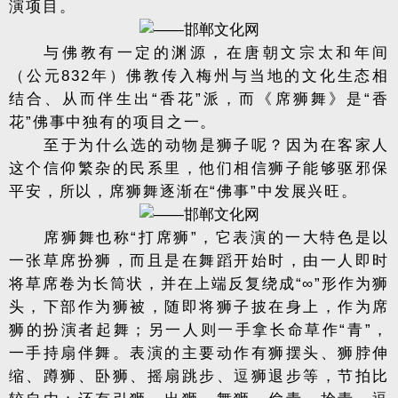
演项目。
与佛教有一定的渊源，在唐朝文宗太和年间
（公元832年）佛教传入梅州与当地的文化生态相
结合、从而伴生出“香花”派，而《席狮舞》是“香
花”佛事中独有的项目之一。
至于为什么选的动物是狮子呢？因为在客家人
这个信仰繁杂的民系里，他们相信狮子能够驱邪保
平安，所以，席狮舞逐渐在“佛事”中发展兴旺。
席狮舞也称“打席狮”，它表演的一大特色是以
一张草席扮狮，而且是在舞蹈开始时，由一人即时
将草席卷为长筒状，并在上端反复绕成“∞”形作为狮
头，下部作为狮被，随即将狮子披在身上，作为席
狮的扮演者起舞；另一人则一手拿长命草作“青”，
一手持扇伴舞。表演的主要动作有狮摆头、狮脖伸
缩、蹲狮、卧狮、摇扇跳步、逗狮退步等，节拍比