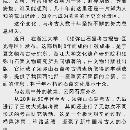
院、古树、丹霞和奇石融为一体，迥异别致、秀丽
旖旎。谁又能想到，几十年前这里还是一片鲜为人
知的荒山野岭，如今已成为著名的历史文化景区。
这个变化，与考古人数十年坚持不懈的努力息
息相关。
近日，在浙江大学，《须弥山石窟考古报告·圆
光寺区》发布。这部历时8年而成的丰硕成果，是宁
夏文物考古研究所、浙江大学文化遗产研究院和须
弥山石窟文物研究所共同编著的，由文物出版社出
版。它记载了须弥山石窟考古调查所取得的丰硕成
果，提供了我国西北部一座重要石窟群的全新、全
面的信息，将千年不朽的石窟文化展示于众。
与名震中外的敦煌、云冈石窟齐名
从20世纪50年代至今，须弥山石窟考古，先后
进行了三次大规模考察，其间还进行了无数次不同
形式的考古研究活动。这是一个极为艰辛的过程，
栉风沐雨，筚路蓝缕，凝聚了新中国考古人的心
血。