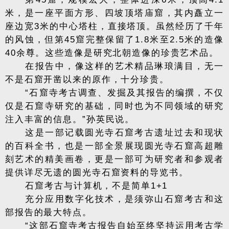
米，是一座平面方形、四坡顶塔庙窟，其内矗立一
座边宽3米的中心塔柱，直接塔顶。虽然经历了千年
的风蚀，但第45窟完整保留了1.8米至2.5米的造像
40余尊。这些造像是研究北朝造像的珍贵艺术品。
在报告中，像这样的艺术精品琳琅满目，无一
不是石窟开凿以来的原作，十分珍贵。
“石窟寺考古调查、发掘及其报告的编撰，不仅
仅是石窟寺研究的基础，同时也为不同领域的研究
注入丰富的信息。”孙英民说。
这是一部记载圆光寺石窟考古遗址过去和现状
的百科全书，也是一部全景展现圆光寺石窟高超雕
刻艺术的精美画卷，更是一部可为研究者和参观者
提供详尽无遗的圆光寺石窟资料的导览书。
石窟考古与计算机，不是简单1+1
充分应用数字化技术，是须弥山石窟考古和这
部报告的最大特点。
“这部石窟寺考古报告自始至终坚持运用考古学