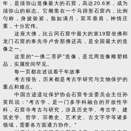
年，是须弥山造像最大的石窟，高达20.6米，成为
须弥山的标志。它雕凿在一个马蹄形石窟内，比例
匀称，身披袈裟，脸如满月，双耳垂肩，神情庄
重，十分宏伟。
这座大佛，比云冈石窟中最大的第19窟坐佛和
龙门石窟的奉先寺卢舍那佛还高，是全国最大的造
像之一。
这里的“一佛二菩萨”造像，是北周造像雕塑精
品，实属世间罕见。
每一页都在述说着千年故事
考古报告，历来都是考古学研究与文物保护的
重点和难点。
中国古迹遗址保护协会石窟专业委员会主任孙
英民说：“考古学，是一门多学科融合的开放性学
科，石窟寺考古与研究，涉及历史学、考古学、建
筑史学、哲学、宗教史、艺术史、古文字学等诸多
领域，需要各方面通力协作。”