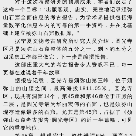
对于这次考察研究的预期成果，学者们设定了
这样一个目标：“出版客观、忠实、完整地记录须弥
山石窟全面信息的考古报告，为学术界提供包括海
量数字化信息在内的可靠的第一手资料，并在此基
础上建立须弥山石窟数据库。”
据宁夏文物考古研究所研究人员介绍，圆光寺
区只是须弥山石窟整体的五分之一，剩下的五分之
四采集工作都已做完，下一步是编撰报告。
这部庄重大气的考古报告令人赞叹不已，每一
页都在述说着千年故事。
据报告记载，圆光寺是须弥山第三峰，位于须
弥山的山腰之间，最高海拔1811.05米。圆光寺
区，现共有洞窟14个，第45窟和第46窟位于正殿的
二层，是圆光寺最为华丽宏伟的石窟，也是须弥山
现存造像最多的石窟。尤其是第45窟，占据了《须
弥山石窟考古报告·圆光寺区》的近一半篇幅，可见
它的重要地位。
第45窟，规模宏大，整体进深6米，顶高4.1