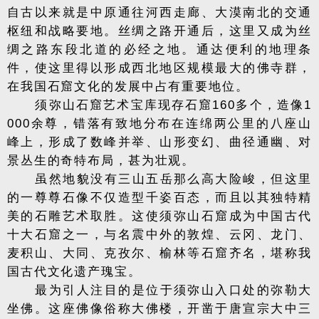
自古以来就是中原通往河西走廊、大漠南北的交通
枢纽和战略要地。丝绸之路开通后，这里又成为丝
绸之路东段北道的必经之地。通达便利的地理条
件，使这里得以形成西北地区规模最大的佛寺群，
在我国石窟文化的发展中占有重要地位。
须弥山石窟艺术宝库现存石窟160多个，造像1
000余尊，错落有致地分布在连绵两公里的八座山
峰上，形成了数峰并举、山形变幻、曲径通幽、对
景丛生的奇特布局，甚为壮观。
虽然地貌没有三山五岳那么高大险峻，但这里
的一尊尊石像不仅造型千姿百态，而且以其独特精
美的石雕艺术取胜。这使须弥山石窟成为中国古代
十大石窟之一，与名震中外的敦煌、云冈、龙门、
麦积山、大同、克孜尔、榆林等石窟齐名，堪称我
国古代文化遗产瑰宝。
最为引人注目的是位于须弥山入口处的弥勒大
坐佛。这座佛像俗称大佛楼，开凿于唐宣宗大中三