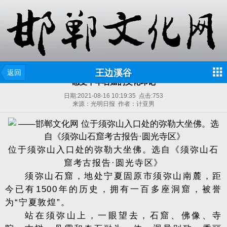
王边溪谷
返回
感受千年石窟的文化印记
日期:
2021-08-16 10:19:35
点击:
753
来源：光明日报 作者：计亚男
位于须弥山入口处的弥勒大坐佛。选自《须弥山石
窟考古报告·圆光寺区》
须弥山石窟，地处宁夏固原市须弥山南麓，距
今已有1500年的历史，拥有一百多座洞窟，被誉
为“宁夏敦煌”。
站在须弥山上，一眼望去，石窟、佛像、寺