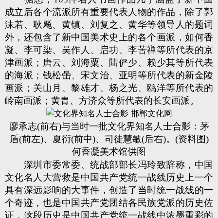
成立后各个流派所有重要代表人物的作品，除了郭
沫若、耿飚、黄镇、刘复之、黄华等领导人的题词
外，还包含了新中国美术史上的各个画派，如何香
凝、李可染、吴作人、启功、李苦禅等所代表的京
津画派；唐云、刘海粟、陆俨少、赖少其等所代表
的海派；钱松喦、宋文治、亚明等所代表的新金陵
画派；关山月、黎雄才、杨之光、鸥洋等所代表的
岭南画派；黄胄、方济众等所代表的长安画派。
廖承志(前右)与当时一批文化界知名人士合影：茅
盾(前左)、夏衍(前中)、司徒慧敏(后右)。(资料图)
何香凝美术馆供图
深圳市委常委、统战部部长冯玲致辞称，中国
文化名人大营救是中国共产党统一战线历史上一个
具有深远影响的大事件，创造了当时统一战线的一
个奇迹，也是中国共产党团结各民族党派的历史佐
证，这段历史是中国共产党统一战线中浓墨重彩的