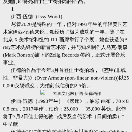
及她们即将亮相于佳士得拍场的作品。
1
伊西·伍德（Issy Wood）
尽管2020是特殊的一年，但对1993年生的年轻美国艺
术家伊西‧伍德来说，却经历了极为成功的一年。除了在
北京 X 美术馆和纽约 JTT 画廊举行了个展，她也获选为A
rtsy艺术先锋榜的新晋艺术家，并与知名制作人马克‧朗森
(Mark Ronson)旗下的Zelig Records 签约，正式开展音乐
事业。
伍德的作品于今年3月首登佳士得拍场，《盔甲(非线
性、非暴力)》(Over Armour (non-linear, non-violent))以25
0,000英镑成交，为拍前低估价的2.5倍。
伊西‧伍德（1993年生） 《赖床》，油彩 画布，70 x 8
0.5 cm.，2017年作，估价：25,000 — 35,000 英镑。此作
将于7月2日佳士得伦敦 “战后及当代艺术（日间拍卖）”
中呈献
伍德于2017年在伦敦卡洛斯/石川画廊(Carlos/Ishikaw