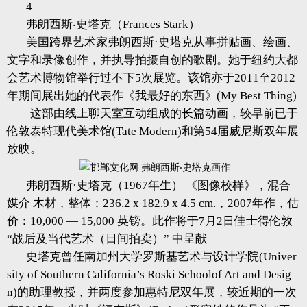
4
弗朗西斯‧史塔克（Frances Stark）
美国跨界艺术家弗朗西斯·史塔克从事拼贴画、绘画、
文字和录像创作，并执导拍摄自创的歌剧。她于纽约大都
会艺术博物馆举行过不下5次展览。该馆亦于2011至2012
年期间展出她的代表作《我最好的东西》(My Best Thing)
——这部由线上聊天室互动组成的长篇动画，较早前已于
伦敦泰特现代美术馆(Tate Modern)和第54届威尼斯双年展
放映。
弗朗西斯·史塔克（1967年生） 《图像校样》，混合
媒介 木材，整体：236.2 x 182.9 x 4.5 cm.，2007年作，估
价：10,000 — 15,000 英镑。此作将于7月2日佳士得伦敦
“战后及当代艺术（日间拍卖）” 中呈献
史塔克曾任南加州大学罗斯基艺术与设计学院(Univer
sity of Southern California’s Roski Schoolof Art and Desig
n)的助理教授，并两度参加惠特尼双年展，较近期的一次