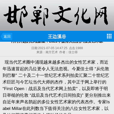
王边溪谷
返回
冉冉升起的艺坛新星：2021年值得关注的八位女艺术家
日期:
2021-07-05 14:47:25
点击:
1988
来源：南方艺术 作者：佳士得
现当代艺术圈中涌现越来越多杰出的女性艺术家，而近
年迅速冒起的几位更令人无法忽视。今夏佳士得
“从伦敦
到巴黎” 二十及二十一世纪艺术系列拍卖汇聚二十世纪艺
术巨匠与今艺坛当代大师的杰作，其中正于网上举行的
“First Open：战后及当代艺术网上拍卖”，以及即将于明
日举槌的伦敦 “战后及当代艺术(日间拍卖)” 更分别推出来
自近年来声名鹊起的多位女性艺术家的代表杰作。专家Is
abel Millar在此列数当下值得关注的八位女性艺术家，以