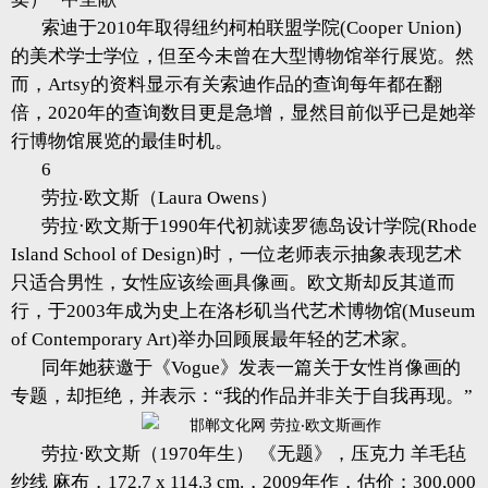
索迪于2010年取得纽约柯柏联盟学院(Cooper Union)
的美术学士学位，但至今未曾在大型博物馆举行展览。然
而，Artsy的资料显示有关索迪作品的查询每年都在翻
倍，2020年的查询数目更是急增，显然目前似乎已是她举
行博物馆展览的最佳时机。
6
劳拉‧欧文斯（Laura Owens）
劳拉·欧文斯于1990年代初就读罗德岛设计学院(Rhode
Island School of Design)时，一位老师表示抽象表现艺术
只适合男性，女性应该绘画具像画。欧文斯却反其道而
行，于2003年成为史上在洛杉矶当代艺术博物馆(Museum
of Contemporary Art)举办回顾展最年轻的艺术家。
同年她获邀于《Vogue》发表一篇关于女性肖像画的
专题，却拒绝，并表示：“我的作品并非关于自我再现。”
劳拉·欧文斯（1970年生） 《无题》，压克力 羊毛毡
纱线 麻布，172.7 x 114.3 cm.，2009年作，估价：300,000