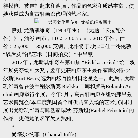
得模糊、被包扎起来和遮挡，作品的色彩和质感丰富，使
她获邀成为高古轩画廊代理的艺术家。
伊娃·尤斯凯维奇（1984年生） 《无题（卡拉瓦乔
作）》，油彩 画布，116.5 x 90.5 cm.，2015年作，估
价：25,000 — 35,000 英镑。此作将于7月2日佳士得伦敦
“战后及当代艺术（日间拍卖）” 中呈献
2013年，尤斯凯维奇在第41届 “Bielska Jesień” 绘画双
年展勇夺绘画大奖，翌年更获画廊东主兼作家库尔特·比
尔斯(Kurt Beers)选为画坛百位明日之星之一。此后，尤斯
凯维奇曾在波兰别尔斯克 Bielska 画廊和罗马Rolando Ans
elmi 画廊举行个展。今年5月，高古轩画廊在纽约弗里兹
艺术博览会(本年度美国首个可供访客入场的艺术展)同时
展出尤斯凯维奇与雕塑家瑞秋·芬斯坦(Rachel Feinstein)的
作品，更使她的名字为人熟知。
3
尚塔尔·约菲（Chantal Joffe）