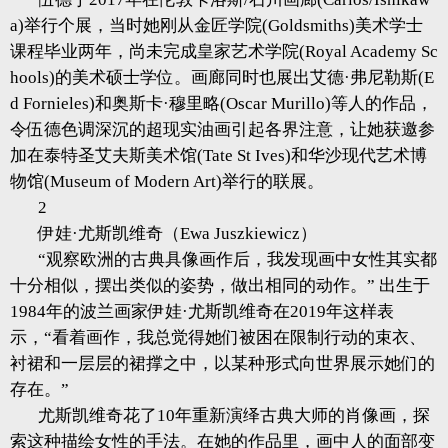
a)举行个展，当时她刚从金匠学院(Goldsmiths)美术学士
课程毕业两年，尚未完成皇家艺术学院(Royal Academy Sc
hools)的美术硕士学位。画廊同时也展出艾德·弗尼勒斯(E
d Fornieles)和奥斯卡·穆里略(Oscar Murillo)等人的作品，
令伍德色调深沉的超现实油画引起各界注意，让她获邀参
加在泰特圣艾夫斯美术馆(Tate St Ives)和华沙现代艺术博
物馆(Museum of Modern Art)举行的联展。
2
伊娃·尤斯凯维奇（Ewa Juszkiewicz）
“观察欧洲的古典具像画作后，我发现画中女性其实都
十分相似，摆出类似的姿势，做出相同的动作。” 出生于
1984年的波兰画家伊娃·尤斯凯维奇在2019年这样表
示，“看着画作，我总觉得她们被困在限制行动的束衣、
衬裙和一层层的裙撑之中，以某种形式向世界展示她们的
存在。”
尤斯凯维奇花了10年重新演绎古典大师的肖像画，探
索这种描绘女性的手法。在她的作品里，画中人的面部变