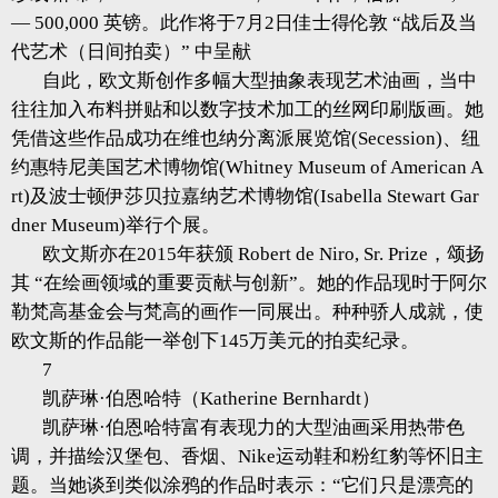
— 500,000 英镑。此作将于7月2日佳士得伦敦 “战后及当
代艺术（日间拍卖）” 中呈献
自此，欧文斯创作多幅大型抽象表现艺术油画，当中
往往加入布料拼贴和以数字技术加工的丝网印刷版画。她
凭借这些作品成功在维也纳分离派展览馆(Secession)、纽
约惠特尼美国艺术博物馆(Whitney Museum of American A
rt)及波士顿伊莎贝拉嘉纳艺术博物馆(Isabella Stewart Gar
dner Museum)举行个展。
欧文斯亦在2015年获颁 Robert de Niro, Sr. Prize，颂扬
其 “在绘画领域的重要贡献与创新”。她的作品现时于阿尔
勒梵高基金会与梵高的画作一同展出。种种骄人成就，使
欧文斯的作品能一举创下145万美元的拍卖纪录。
7
凯萨琳·伯恩哈特（Katherine Bernhardt）
凯萨琳·伯恩哈特富有表现力的大型油画采用热带色
调，并描绘汉堡包、香烟、Nike运动鞋和粉红豹等怀旧主
题。当她谈到类似涂鸦的作品时表示：“它们只是漂亮的