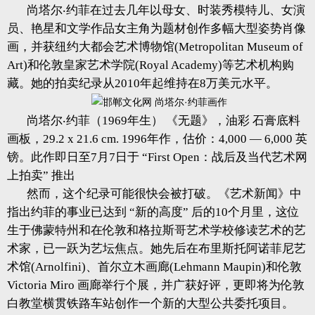
尚塔尔‧约菲在过去几年以母女、时装秀模特儿、女演
员、艳星和文学作品女主角为题材创作多幅大型姿势肖像
画，并获纽约大都会艺术博物馆(Metropolitan Museum of
Art)和伦敦皇家艺术学院(Royal Academy)等艺术机构购
藏。她的拍卖纪录从2010年起维持在8万美元水平。
尚塔尔‧约菲（1969年生） 《无题》，油彩 石膏底料
画板，29.2 x 21.6 cm. 1996年作，估价：4,000 — 6,000 英
镑。此作即日至7月7日于 “First Open：战后及当代艺术网
上拍卖” 推出
然而，这个纪录可能很快会被打破。《艺术新闻》中
指出约菲的事业已达到 “新的高度” 后的10个月里，这位
生于佛蒙特州和在伦敦和格拉斯哥艺术学校修读艺术的艺
术家，已一跃为艺坛焦点。她先后在布里斯托阿诺菲尼艺
术馆(Arnolfini)、首尔立木画廊(Lehmann Maupin)和伦敦
Victoria Miro 画廊举行个展，并广获好评，更即将为伦敦
白教堂横贯铁路车站创作一个新的大型公共委托项目。