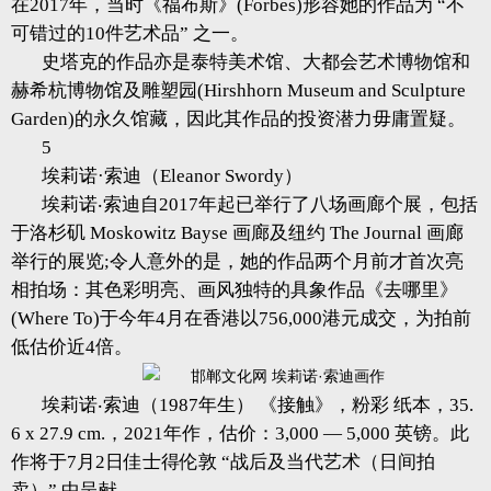
在2017年，当时《福布斯》(Forbes)形容她的作品为 “不
可错过的10件艺术品” 之一。
史塔克的作品亦是泰特美术馆、大都会艺术博物馆和
赫希杭博物馆及雕塑园(Hirshhorn Museum and Sculpture
Garden)的永久馆藏，因此其作品的投资潜力毋庸置疑。
5
埃莉诺·索迪（Eleanor Swordy）
埃莉诺‧索迪自2017年起已举行了八场画廊个展，包括
于洛杉矶 Moskowitz Bayse 画廊及纽约 The Journal 画廊
举行的展览;令人意外的是，她的作品两个月前才首次亮
相拍场：其色彩明亮、画风独特的具象作品《去哪里》
(Where To)于今年4月在香港以756,000港元成交，为拍前
低估价近4倍。
埃莉诺‧索迪（1987年生） 《接触》，粉彩 纸本，35.
6 x 27.9 cm.，2021年作，估价：3,000 — 5,000 英镑。此
作将于7月2日佳士得伦敦 “战后及当代艺术（日间拍
卖）” 中呈献