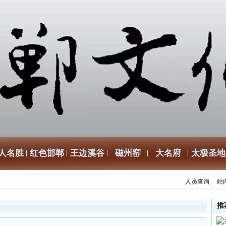
人名胜
红色邯郸
王边溪谷
磁州窑
大名府
太极圣地
人员查询
站
推