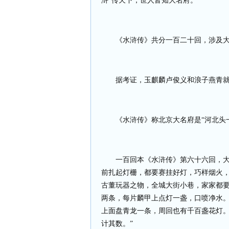
浒”传天下，世人皆知大名府。
《水浒传》共分一百二十回，涉及
据考证，玉麒麟卢俊义和浪子燕青
《水浒传》称北京大名府是“河北头
一百回本《水浒传》第六十六回，大
前扎起灯栅，都要赛挂好灯，巧样烟火
古董玩器之物，全城大街小巷，家家都
两条，每片麟甲上点灯一盏，口喷净水
上面盘青龙一条，周回也有千百盏花灯
计其数。”