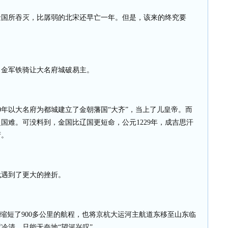
金国所吞灭，比孱弱的北宋还早亡一年。但是，该来的终究要
，金军铁骑让大名府城破易主。
0
年以大名府为都城建立了金朝藩国“大齐”，当上了儿皇帝。而
赴国难。可没料到，金国比辽国更短命，公元
1229
年，成吉思汗
府。
代遇到了更大的挫折。
运缩短了
900
多公里的航程，也将京杭大运河主航道东移至山东临
冷清，只能无奈地“望河兴叹”。