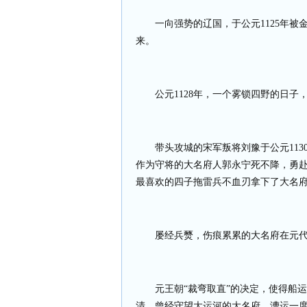
一向强势的辽国，于公元
1125
年被
来。
公元
1128
年，一个雾锁四野的日子
带头攻城的宋军叛将刘豫于公元
113
作为守将的大名府人郭永宁死不降，勇
最喜欢的四子拖雷兵不血刃拿下了大名
屡经兵燹，伤痕累累的大名府在元
元王朝“裁弯取直”的决定，使得船
清，曾经守望大运河的大名府，漕运一度