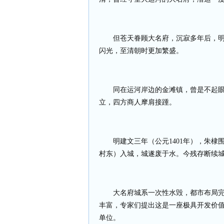
但苍天眷顾大名府，沉寂多年后，
闪光，至清朝时更加繁盛。
同在运河岸边的金滩镇，曾是不起
立，四方商人摩肩接踵。
明建文三年（公元
1401
年），朱棣
村东）入城，城遂废于水。今残存断续
大名府城系一次性水毁，都市布局
丰富，专家们提出这是一座极具开发价
单位。