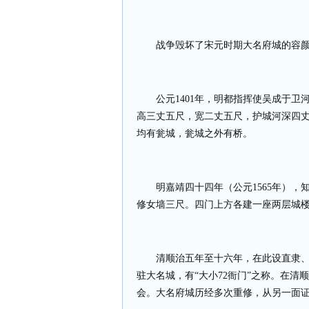
战争毁坏了宋元时期大名府城的容
公元
1401
年，明都指挥使吴成于卫
高三丈五尺，宽二丈五尺，护城河深四
均有瓮城，瓮城之外有桥。
明嘉靖四十四年（公元
1565
年），
修女墙三尺。四门上方各建一座两层城
清顺治五年至十六年，在此设直隶
驻大名城，有“大小
72
衙门”之称。在清
会。大名府城历经多次重修，从另一面