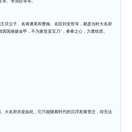
王令、李清臣等等。
相王旦父子、名将潘美和曹翰、名臣刘安世等，都是当时大名府
曾因国难披金甲，不为家贫卖宝刀”，拳拳之心，力透纸背。
到。大名府亦是如此，它只能随着时代的沉浮发展变迁，却无法