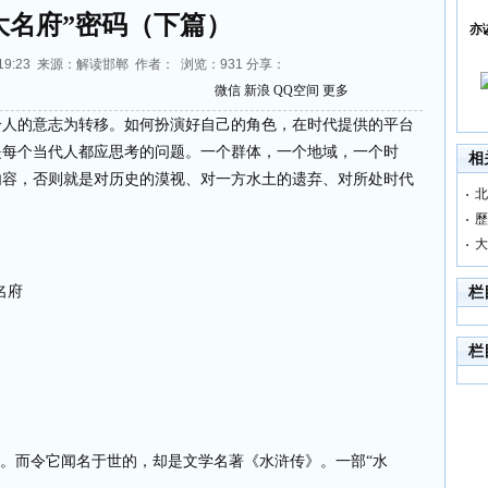
大名府”密码（下篇）
亦
17:19:23 来源：解读邯郸 作者： 浏览：
931
分享：
微信
新浪
QQ空间
更多
个人的意志为转移。如何扮演好自己的角色，在时代提供的平台
是每个当代人都应思考的问题。一个群体，一个地域，一个时
相
内容，否则就是对历史的漠视、对一方水土的遗弃、对所处时代
北
歷
大
名府
栏
栏
峰。而令它闻名于世的，却是文学名著《水浒传》。一部“水