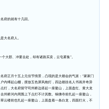
大名府的就有十几回。
就是大名府人。
一个大郡、冲要去处，却有诸路买卖，云屯雾集”。
名府正月十五上元佳节情景，凸现的是大都会的气派：“家家门
，户内缚起山棚，摆放五色屏风炮灯，四边都挂名人书画并奇异
要点灯，大名府留守司州桥边搭起一座鳌山，上面盘红、黄大龙
。去州桥河内周围上下点灯不计其数。铜佛寺前扎起一座鳌山，
。翠云楼前也扎起一座鳌山，上面盘着一条白龙，四面灯火，不