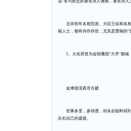
湿”名句留史的著名诗人潘阆，著名诗人
北宋初年名相范质、大臣王佑和名
籍人士，都有诗作存世，尤其是曹翰的“
5
、大名府曾为金朝藩国“大齐”都城
金滩镇清真寺古建
世事多变，参得透，却未必能料得
左右自己的盛衰。