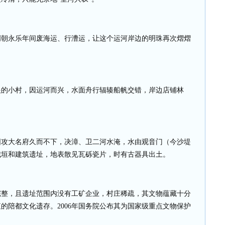
明朝永乐年间废海运、行漕运，让这个运河岸边的明珠再次熠熠
眼的小村，因运河而兴，水面舟行辐辏船帆交错，岸边店铺林
围攻大名府久而不下，决漳、卫二河水淹，水由观音门（今沙堤
城垣和建筑遗址，地表散见瓦砾瓷片，时有古器具出土。
完整，且遗址范围内没有工矿企业，村庄稀疏，其文物蕴藏十分
值的陪都文化遗存。
2006
年国务院公布其为国家级重点文物保护