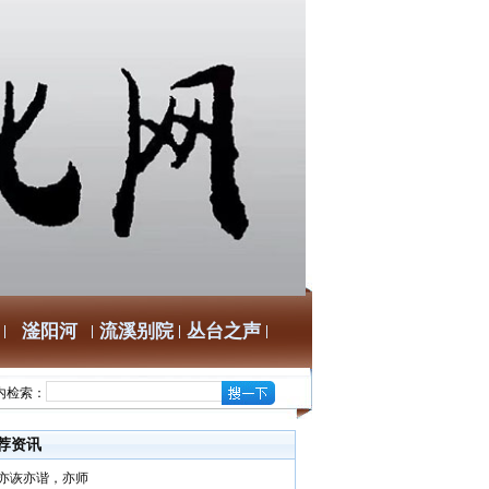
滏阳河
流溪别院
丛台之声
内检索：
荐资讯