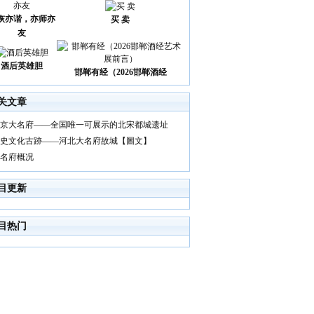
诙亦谐，亦师亦
买 卖
友
酒后英雄胆
邯郸有经（2026邯郸酒经
关文章
京大名府——全国唯一可展示的北宋都城遗址
史文化古跡——河北大名府故城【圖文】
名府概况
目更新
目热门