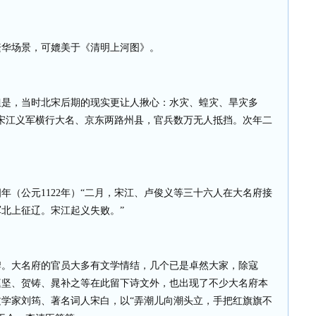
繁华场景，可媲美于《清明上河图》。
但是，当时北宋后期的现实更让人揪心：水灾、蝗灾、旱灾多
宋江义军横行大名、京东两路州县，官兵数万无人抵挡。次年二
四年（公元
1122
年）“二月，宋江、卢俊义等三十六人在大名府接
北上征辽。宋江起义失败。”
牌。大名府的官员大多有文学情结，几个已是卓然大家，除寇
庭坚、贺铸、晁补之等在此留下诗文外，也出现了不少大名府本
学家刘筠、著名词人宋白，以“弄潮儿向潮头立，手把红旗旗不