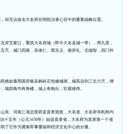
颜，却无法抹去大名府在明统治者心目中的重要战略位置。
河北岸艾家口，重筑大名府城（即今大名县城一带），周九里，
丈五尺。城门四座，东体仁、西乐义、南崇礼、北端智，四门外
知府姚如遁用国库银采购砖石包修城墙，城高达到三丈六尺，增
楼，城四角均有角楼，城上有炮台，壮观雄伟。
、山东、河南三省总督府及直隶巡抚，大名道、大名府等机构均
顺治十五年（公元
1658
年）始设直隶省，大名府为直隶第一个省
证明了它作为冀南军事重镇和经济文化中心的分量。