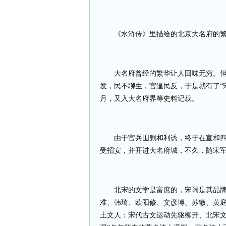
《水浒传》里描绘的北京大名府的
大名府曾经的繁华让人回味无穷。
发，民不聊生，官逼民反，于是就有了“
月，又入大名府界等史料记载。
由于官兵围剿和利诱，终于在宣和
受招安，并开进大名府城，不久，随宋军
北宋的文学是富庶的，宋词是其品
准、韩琦、欧阳修、文彦博、苏辙、黄
土文人：宋代古文运动先驱柳开、北宋文