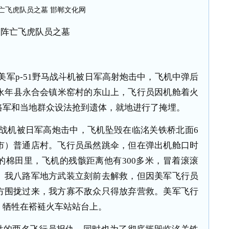
阵亡飞虎队员之墓
航的美军p-51野马战斗机被日军高射炮击中，飞机中弹后
处永年县永合会镇米窑村的东山上，飞行员因机舱着火
路军和当地群众设法抢到遗体，就地进行了掩埋。
美军战机被日军高炮击中，飞机坠毁在临洺关铁桥北面6
市）普通店村。飞行员虽然跳伞，但在弹出机舱口时
的棉田里，飞机的残骸距离他有300多米，冒着滚滚
。我八路军地方武装立刻前去解救，但因美军飞行员
方围拢过来，我方寡不敌众只得放弃营救。美军飞行
，牺牲在褡裢火车站站台上。