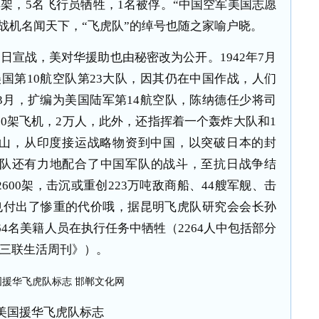
4架，5名飞行员牺牲，1名被俘。“中国空军美国志愿
战机名闻天下，“飞虎队”的绰号也随之家喻户晓。
日宣战，美对华援助也由秘密改为公开。1942年7月
美国第10航空队第23大队，因其仍在中国作战，人们
年3月，扩编为美国陆军第14航空队，陈纳德任少将司
00架飞机，2万人，此外，还指挥着一个轰炸大队和1
山，从印度接运战略物资到中国，以突破日本的封
航空队还有力地配合了中国军队的战斗，至抗日战争结
600架，击沉或重创223万吨敌商船、44艘军舰、击
队也付出了惨重的代价哦，据昆明飞虎队研究会会长孙
64名美籍人员在执行任务中牺牲（2264人中包括部分
《三联生活周刊》）。
美国援华飞虎队标志