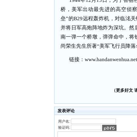
1944年12月15日，为了
桥，美军出动最先进的高空侦察
垒”的B29远程轰炸机，对临洺
并将日军高炮阵地炸为深坑。然
南一弹一个桥墩，弹弹命中，将
尚荣生先生所著“美军飞行员降落
链接：
www.handanwenhua.net
（更多好文 请加
发表评论
用户名:
验证码: