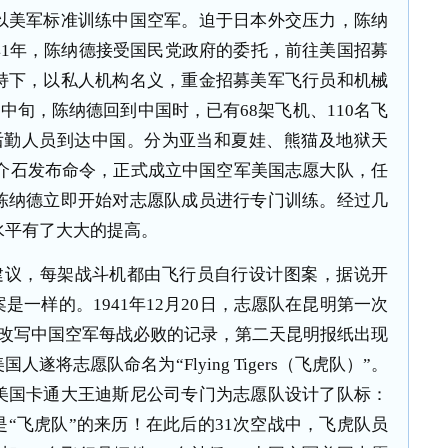
以美军标准训练中国空军。迫于日本外交压力，陈纳
41年，陈纳德接受国民党政府的委托，前往美国招募
持下，以私人机构名义，重金招募美军飞行员和机械
月中旬，陈纳德回到中国时，已有68架飞机、110名飞
些后勤人员到达中国。分为亚当和夏娃、熊猫及地狱天
，蒋介石发布命令，正式成立中国空军美国志愿大队，任
陈纳德立即开始对志愿队成员进行专门训练。经过几
水平有了大大的提高。
建议，每架战斗机都由飞行员自行设计图案，据说开
一样的。1941年12月20日，志愿队在昆明第一次
，改写中国空军每战必败的记录，第二天昆明报纸出现
遂将志愿队命名为“Flying Tigers（飞虎队）”。
美国卡通大王迪斯尼公司专门为志愿队设计了队标：
“飞虎队”的来历！在此后的31次空战中，飞虎队员