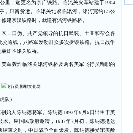
84公里，遂更名为京广铁路。临洺关火车站建于1904
停，只留货运。临洺关北紧临洺河，洺河宽约1.5公
，修建京汉铁路时，就建有洺河铁路桥。
占区，日伪、共产党领导的抗日武装、土匪和帮会各
北交通线，八路军发动群众多次拆毁铁路。抗日战争
机轰炸临洺关铁桥。
、美军轰炸临洺关洺河铁桥及两名美军飞行员殉职的
虎队）
创始人陈纳德将军。陈纳德1893年9月6日出生于美
术。应国民政府邀请，1937年7月初，陈纳德抵达
快结束之时，中日战争全面爆发。陈纳德接受宋美龄