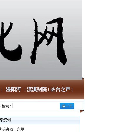
滏阳河
流溪别院
丛台之声
内检索：
荐资讯