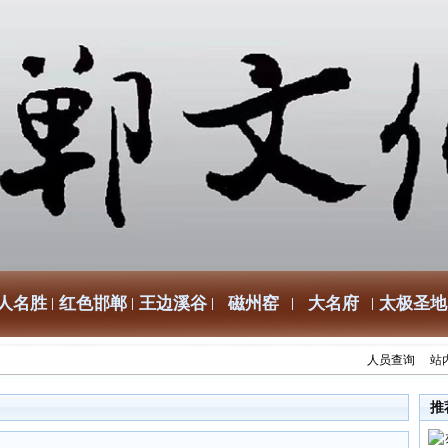
人名胜
红色邯郸
王边溪谷
磁州窑
大名府
太极圣地
人员查询
站
推