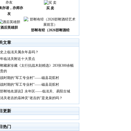
诙亦谐，亦师亦
买 卖
友
酒后英雄胆
邯郸有经（2026邯郸酒经
关文章
史上临洺关属永年县吗？
年临洺关附近十大景点
郸藏家珍藏《太行抗战木刻精选》283张300余幅
贵的
战时期的“军工专业村”——磁县花驼村
战时期的“军工专业村”——磁县花驼村
邯郸地名源说】永年区——临洺关、易阳古城
洺关老吉的庙神灵“老吉的”是龙泉的吗？
目更新
目热门