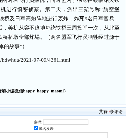
替牺牲的两名飞行员报仇，同时也为了彻底摧毁临洺关铁
机进行缜密侦察。第二天，派出三架号称“航空堡
关铁桥及日军高炮阵地进行轰炸，炸死9名日军官兵，
后，美机从容不迫地每绕铁桥三周投弹一次，从北至
铁桥桥墩全部炸塌。（两名盟军飞行员牺牲经过源于
伞的故事”）
/hdwhua/2021-07-09/4361.html
小编微信happy_happy_maomi）
共有
0
条评论
密码:
匿名发表