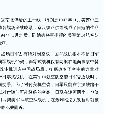
寇南北供给的主干线，特别是1943年11月美苏中三
华各战场全线吃紧，京汉铁路供给线成了日寇的生命
944年1月之后，陈纳德将军指挥的美军第14航空队
轰炸。
日战场日军占有绝对制空权，国军战机根本不是日军
国军战机99架，而零式战机仅有两架在地面事故中焚
马等战斗机进入中国战场后，彻底改变了空中的力量对
于日零式战机，在美军14航空队空袭日军交通线时，
面交手。为了对付美机空袭，日军只能在京汉铁路干
以对付随时可能降临的空袭。日寇在洺河两岸，也修
2月两架美军14航空队战机，在轰炸临洺关铁桥时就被
在临洺关附近。