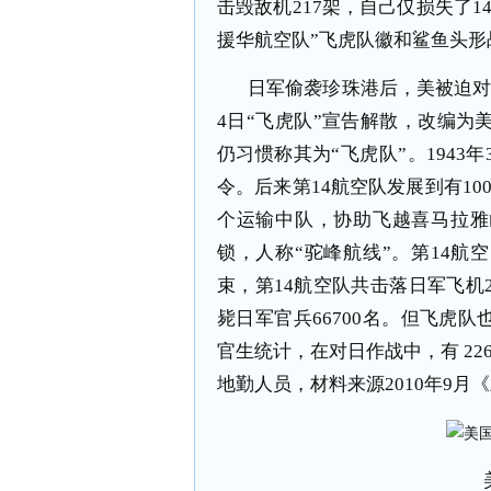
击毁敌机217架，自己仅损失了1
援华航空队”飞虎队徽和鲨鱼头形
日军偷袭珍珠港后，美被迫对
4日“飞虎队”宣告解散，改编为
仍习惯称其为“飞虎队”。1943
令。后来第14航空队发展到有10
个运输中队，协助飞越喜马拉雅
锁，人称“驼峰航线”。第14
束，第14航空队共击落日军飞机2
毙日军官兵66700名。但飞虎
官生统计，在对日作战中，有 22
地勤人员，材料来源2010年9月