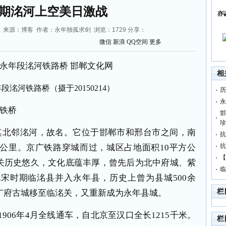
期洺河上空美日激战
亦
10:40 来源：博客 作者：永年独孤求剑 浏览：
1729
分享：
微信
新浪
QQ空间
更多
相
年段洺河铁路桥（摄于
20150214
）
历
永
铁桥
邯
珍
其北邻洺河，故名。它位于邯郸市和邢台市之间，南
抗
抗
0公里。京广铁路穿城而过，城区占地面积10平方公
【
关历史悠久，文化底蕴丰厚，曾先后为北中府城、紫
临
宋时期临洺县并入永年县，历史上曾为县城500余
栏
从广府古城移至临洺关，又重新成为永年县城。
1906年4月全线通车，自北京至汉口全长1215千米。
栏