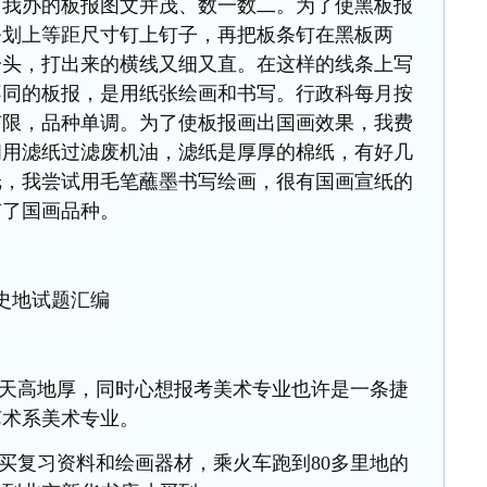
，我办的板报图文并茂、数一数二。为了使黑板报
条划上等距尺寸钉上钉子，再把板条钉在黑板两
一头，打出来的横线又细又直。在这样的线条上写
不同的板报，是用纸张绘画和书写。行政科每月按
有限，品种单调。为了使板报画出国画效果，我费
间用滤纸过滤废机油，滤纸是厚厚的棉纸，有好几
纸，我尝试用毛笔蘸墨书写绘画，很有国画宣纸的
有了国画品种。
生史地试题汇编
天高地厚，同时心想报考美术专业也许是一条捷
艺术系美术专业。
买复习资料和绘画器材，乘火车跑到
80多里地的