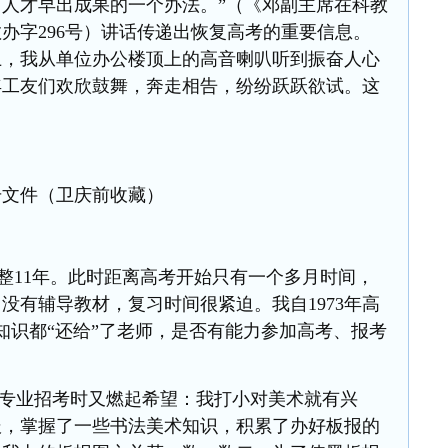
人才早出成果的一个办法。”（《邓副主席在科教
教办字
296号）讲话传递出恢复高考的重要信息。
上，我从单位办公楼顶上的高音喇叭听到振奋人心
年工友们欢欣鼓舞，奔走相告，纷纷跃跃欲试。这
6号文件（卫庆前收藏）
经整11年。此时距离高考开始只有一个多月时间，
没有辅导教材，复习时间很紧迫。我自1973年高
知识都“还给”了老师，是否有能力参加高考、报考
专业招考时又燃起希望：我打小对美术就有兴
报，掌握了一些书法美术知识，积累了办好板报的