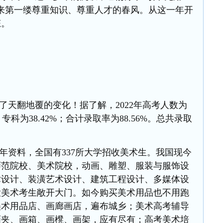
来第一缕尊重知识、尊重人才的春风。从这一年开
态。
了天翻地覆的变化！据了解，
2022年高考人数为
，专科为38.42%；合计录取率为88.56%。总共录取
16年资料，全国有337所大学招收美术生。我国现今
师范院校、美术院校，动画、雕塑、服装与服饰设
术设计、装潢艺术设计、建筑工程设计、
多媒体设
大美术考生敞开大门。如今购买美术用品也不用跑
美术用品店、画廊画店，遍布城乡；美术高考辅导
画夹、画箱、画櫈、画架，应有尽有；高考美术培