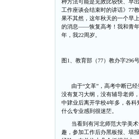
种方法可能是见效比较快、早出
工作座谈会结束时的讲话》
77
果不其然，这年秋天的一个早
的消息——恢复高考！我和青
年，我22周岁。
图
1、教育部（77）教办字29
由于
“文革”，高考中断已
没有复习大纲，没有辅导老师，
中肄业后离开学校4年多，各科
什么专业感到很迷茫。
当看到有河北师范大学美术
趣，参加工作后办黑板报、墙