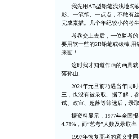
我先用
AB型铅笔浅浅地勾
影。一笔笔、一点点，不敢有
完成素描。几个年纪较小的考生
考卷交上去后，一位监考的
要用软一些的
2B铅笔或碳棒,
来画！
这时我才知道作画的画具就
落孙山。
2024年元旦前巧遇当年
三，也没有被录取。据了解，参
试、政审、超龄等筛选后，录
据资料显示，
1977年全国
4.78%，而“艺考”人数及录取
1997年恢复高考的意义非