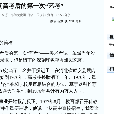
复高考后的第一次“艺考”
亦
00:23 来源：邯郸文化网 作者：卫庆前 浏览：
3558
分享：
微信
新浪
QQ空间
更多
相
考的简称。
无
高考后的第一次“艺考”——美术考试。虽然当年没
栏
被录取，但是留下的深刻印象至今难以忘怀。
栏
司63处当了一名井下掘进工，在河北省武安县境内
始到1976年，高考整整取消了11年。1970年，重
领导批准和学校复审相结合
的办法。基于这种推荐
农兵大学生”，
到
1976年共计有94万人入学。
事业开始拨乱反正。1977年8月，教育部召开科教
并作重要讲话，他说：“从高中直接招生，我看这