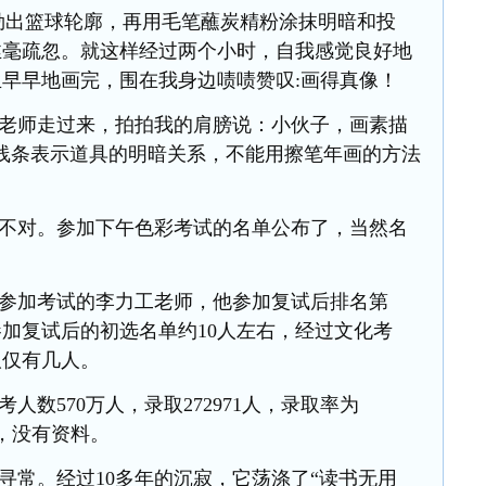
勒出篮球轮廓，再用毛笔蘸炭精粉涂抹明暗和投
丝毫疏忽。就这样经过两个小时，自我感觉良好地
早早地画完，围在我身边啧啧赞叹:画得真像！
老师走过来，拍拍我的肩膀说：小伙子，画素描
用线条表示道具的明暗关系，不能用擦笔年画的方法
不对。参加下午色彩考试的名单公布了，当然名
同时参加考试的李力工老师，他参加复试后排名第
加复试后的初选名单约10人左右，经过文化考
取仅有几人。
报考人数570万人，录取
272971人，录取率为
率，没有资料。
同寻常。经过10多年的沉寂，它荡涤了“读书无用