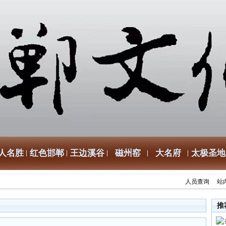
人名胜
红色邯郸
王边溪谷
磁州窑
大名府
太极圣地
人员查询
站
推