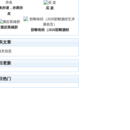
诙亦谐，亦师亦
买 卖
友
酒后英雄胆
邯郸有经（2026邯郸酒经
关文章
相关信息
目更新
目热门