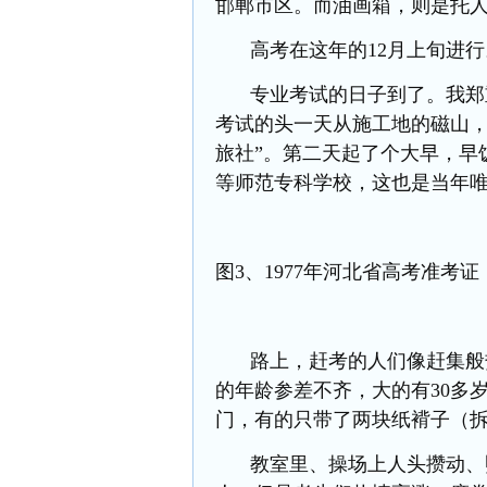
邯郸市区。而油画箱，则是托
高考在这年的
12月上旬进
专业考试的日子到了。我郑
考试的头一天从施工地的磁山
旅社”。第二天起了个大早，早
等师范专科学校，这也是当年
图
3、1977年河北省高考准考
路上，赶考的人们像赶集般
的年龄参差不齐，大的有
30多
门，有的只带了两块纸褙子（
教室里、操场上人头攒动、