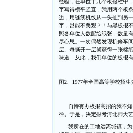
经验，在单位十几个板报栏中
字写得横平竖直，我用两个板
边，用缝纫机线从一头扯到另
字，岂能不美观？！与黑板报
照各单位人数配给纸张，数量
尽心思。一次偶然发现机修车
层。每撕开一层就获得一张棉
味道。从此，我们单位的板报
图
2、1977年全国高等学校招
自恃有办板报高招的我不知
径。于是，决定报考河北师大
我所在的工地远离城镇，为