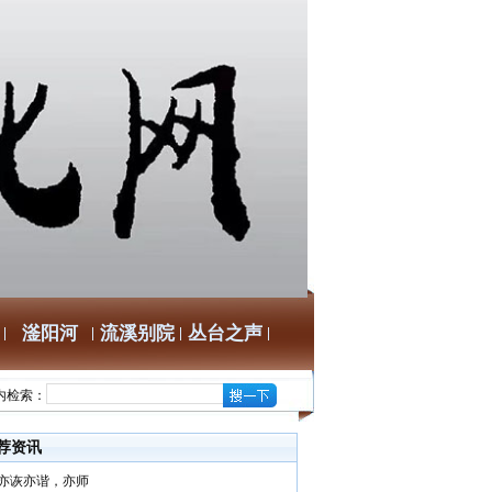
滏阳河
流溪别院
丛台之声
内检索：
荐资讯