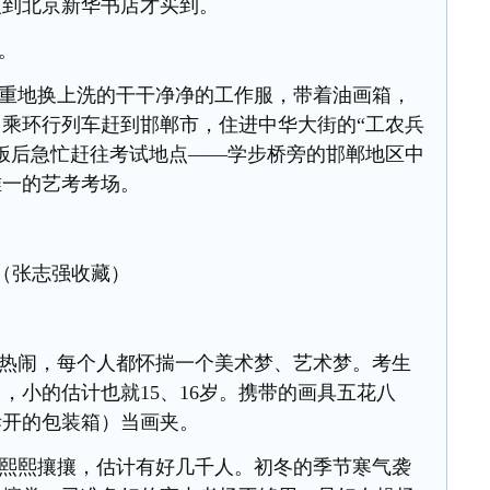
人到北京新华书店才买到。
行。
重地换上洗的干干净净的工作服，带着油画箱，
，乘环行列车赶到邯郸市，住进中华大街的
“工农兵
饭后急忙赶往考试地点——学步桥旁的邯郸地区中
唯一的艺考考场。
证（张志强收藏）
热闹，每个人都怀揣一个美术梦、艺术梦。考生
岁，小的估计也就15、16岁。携带的画具五花八
拆开的包装箱）当画夹。
熙熙攘攘，估计有好几千人。初冬的季节寒气袭