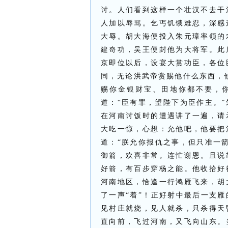
讨。人们看到这样一个壮汉不去干
人加以辱骂。乞丐饥饿难忍，深感
大辱。胡大海便投入朱元璋率领的
建奇功，吴王便封他为大将军。此
京即位以后，设宴大赏功臣，各位
同，无论洪武帝赏赐他什么东西，
赐你金银财宝、田地你都不要，
道：“臣有罪，望陛下为臣作主。”
在河南讨饭时的遭遇讲了一遍，请
大吃一惊，心想：允他吧，他要把
道：“朕允你报仇之事，但只准一
御箭，欢喜非常。连忙谢恩。且说
好箭，有百步穿杨之能。他收拾好
河南地区，恰逢一行鸿雁飞来，胡
了一声“着”！正好射中最后一支
见村庄就烧，见人就杀，只杀得天
直向前，飞过河南，又飞向山东。