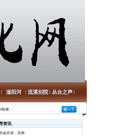
滏阳河
流溪别院
丛台之声
内检索：
荐资讯