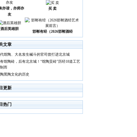
诙亦谐，亦师亦
买 卖
友
酒后英雄胆
邯郸有经（2026邯郸酒经
关文章
代馆陶、大名发生械斗的官司曾打进北京城
有馆陶砖，后有北京城！“馆陶贡砖”历经18道工艺
制而
陶黑陶文化的历史
目更新
目热门