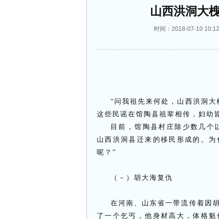
山西洪洞大槐
时间：2018-07-10 1
“问我祖先来何处，山西洪洞大
这些民谣在馆陶县祖辈相传，妇幼
目前，馆陶县村庄除少数几个
山西洪洞县迁来的移民形成的。为
呢？”
（－）胡大海复仇
在河南、山东省一带流传着因
了一个乞丐，他身材高大，体格魁