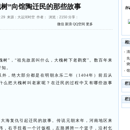
树”向馆陶迁民的那些故事
亦
0:12:29 来源：大运河时空 作者： 浏览：
2150
分享：
微信
新浪
QQ空间
更多
相
清
先
槐树”，“祖先故居叫什么，大槐树下老鹳窝”。数百年来
烧
皆知。
馆
以外，绝大部分都是在明朝永乐二年（
1404
年）前后从
什么把大槐树叫老家呢？在迁民的过程中又有哪些故事
栏
栏
胡大海复仇引起迁民的故事。传说元朝末年，河南地区来
伟，右手拄着一个讨饭棍，左胳膊胯一个篮子，沿村乞