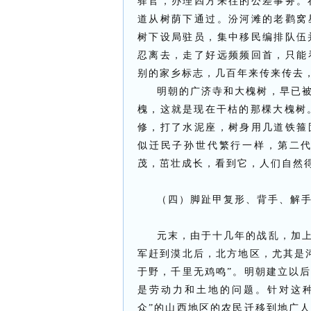
驿官，办理四方来往的公差事务。
道从树荫下通过。汾河滩的老鹳窝
树下设局驻员，集中移民编排队伍
忍离去，走了好远频频回首，只能
别的家乡标志，几百年来传来传去
明朝的广济寺和大槐树，早已
槐，这就是现在干枯的那棵大槐树
修，打了水泥座，树身用几道铁箍
似迁民子孙世代繁行一样，第二
茂，茁壮成长，看到它，人们自然
（四）脚趾甲复形、背手、解
元末，由于十几年的战乱，加
军赶到漠北后，北方地区，尤其是
于野，千里无鸡鸣”。明朝建立以
是劳动力和土地的问题。针对这
众”的山西地区的农民迁移到地广