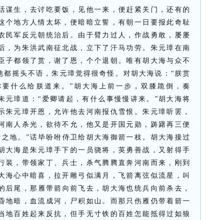
活谋生，去讨吃要饭，见他一来，便赶紧关门，还有的
这个地方人情太坏，便暗暗立誓，有朝一日要报此奇耻
农民军反元朝统治后。由于臂力过人，作战勇敢，屡屡
后，为朱洪武南征北战，立下了汗马功劳。朱元璋在南
臣子都领了赏，谢了恩，个个退朝。唯有胡大海与众不
他都摇头不语，朱元璋觉得很奇怪。对胡大海说：“朕赏
你要什么给朕道来。”胡大海上前一步，双膝跪倒，奏
朱元璋道：“爱卿请起，有什么事慢慢讲来。”胡大海将
示朱元璋开恩，允许他去河南报仇雪恨。朱元璋听罢，
河南人杀光，欲待不允，他又是开国元勋，踌躇再三便
箭之地。”话毕吩咐侍卫给胡大海御箭一枝。胡大海接过
胡大海是朱元璋手下的一员骁将，英勇善战，又射得手
行装，带领家丁、兵士，杀气腾腾直奔河南而来，刚到
大海心中暗喜，拉开雕弓似满月，飞箭离弦似流星，叫
雁的后尾，那雁带箭向前飞去，胡大海也统兵向前杀去，
昏地暗，血流成河，尸积如山。而那只伤雁仍带着箭一
当地百姓起来反抗，但手无寸铁的百姓怎能抵得过如狼