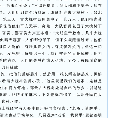
示，欺骗百姓说：“不愿迁徙者，到大槐树下集合，须在
待。人们听到这个消息后，纷纷赶往古大槐树下，晋北
。第三天，古大槐树四周集中了十几万人，他们拖家带
求保佑他们平安无事。突然一大队官兵包围了大槐树下
一官员，那官员大声宣布道：“大明皇帝敕命，凡来大槐
好似晴天霹雳，人们都惊呆了，但不久就醒悟过来，他们
破口大骂的，有呼儿唤女的，有哭爹叫娘的，但这一切
记，发凭照，每登记一个，就让被迁的人脱掉鞋，用刀
以防逃跑，人们的哭喊声惊天动地。至今，移民后裔的
一刀的缘故
逃跑，把他们反绑起来，然后用一根长绳连接起来，押解
人看着大槐树告诉小孩，“这里就是我们的老家，这就是
家住在何方何地，都云古大槐树处是自己的故乡，就是这
捆着，胳膊逐渐麻木，不久也就习惯了，以后迁民们大
了这种习惯。
路上就经常有人要小便只好向官报告：“老爷，请解手，
请求也趋于简单化，只要说声“老爷，我解手”就都都明