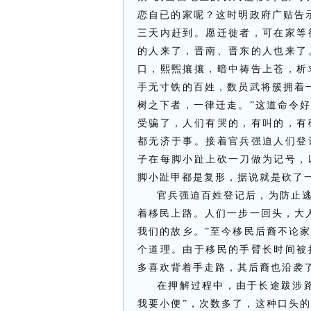
恋自已的家呢？这时明政府广贴告
三天内赶到。愿迁徙者，可在家等
的人来了，晋南、晋东的人也来了
口，熙煕攘攘，暗中祷告上苍，析
手无寸铁的百姓，数员武将簇拥着
树之下者，一律迁走。”这道命令
受骗了，人们有哭的，有叫的，有
都无济于事。接着官兵强迫人们登
子在每脚小趾上砍一刀做为记号，
脚小趾甲都是复形，据说就是砍了
官兵强迫百姓登记后，为防止
着移民上路。人们一步一回头，大
我们的故乡。”至今移民后裔不论
个道理。由于移民的手臂长时间被
多喜欢背着手走路，其后裔也沿袭
在押解过程中，由于长途跋涉
我要小便”，次数多了，这种口头的