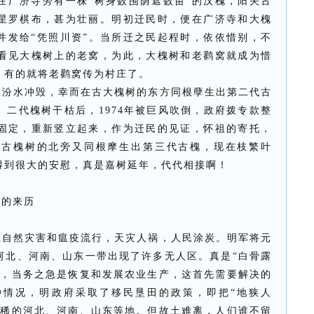
在广济寺旁有一株“树身数围荫遮数亩”的汉槐，阳关古
星罗棋布，甚为壮丽。明初迁民时，便在广济寺和大槐
并发给“凭照川资”。当所迁之民起程时，依依惜别，不
看见大槐树上的老窝，为此，大槐树和老鹳窝就成为惜
，有的就将老鹳窝传为村庄了。
被汾水冲毁，幸而在古大槐树的东方同根孽生出第二代古
。二代槐树干枯后，
1974
年被巨风吹倒，政府拨专款整
固定，重新竖立起来，作为迁民的见证，怀祖的寄托，
代古槐树的北旁又同根摩生出第三代古槐，现在枝繁叶
得到很大的安慰，真是嘉树延年，代代相接啊！
手的来历
上自然灾害和瘟疫流行，天灾人祸，人民涂炭。明军将元
河北、河南、山东一带出现了许多无人区。真是“白骨露
后，当务之急是恢复和发展农业生产，这首先需要解决的
种情况，明政府采取了移民垦田的政策，即把“地狭人
人稀的河北、河南、山东等地。但故土难离，人们谁不留