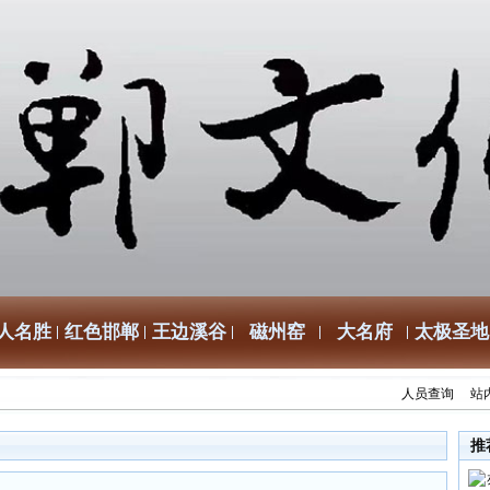
人名胜
红色邯郸
王边溪谷
磁州窑
大名府
太极圣地
人员查询
站
推