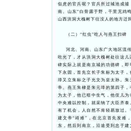
似虎的官兵呢？官兵所过城池成墟
南、山东“白骨露于野，干里无鸡
山西洪洞大槐树下往没人的地方迁
（二）“红虫”吃人与燕王扫碑
河北、河南、山东广大地区流传
吃光了，才从洪洞大槐树处往这儿
碑实际上就是南京城的功德碑，即
下永固，首先立长子朱标为太子，
璋又立朱标之子允文为皇太孙。朱
帝。燕王朱棣是朱元璋的第四子，
为太子，他已暗中生气，他侄儿为
中央难以控制，就采纳了大臣齐泰
有了机会，人自然不肯轻易放过。
建文帝“靖难”，在北京首先发难
东，然后到南京，沿途受到忠于建