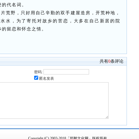
便的代名词。
一片荒野，只好用自己辛勤的双手建屋造房，开荒种地，
山水水，为了寄托对故乡的苦恋，大多在自己新居的院
乡的留恋和怀念之情。
共有
0
条评论
密码:
匿名发表
Copyright (C) 2003-2018「邯郸文化网」版权所有