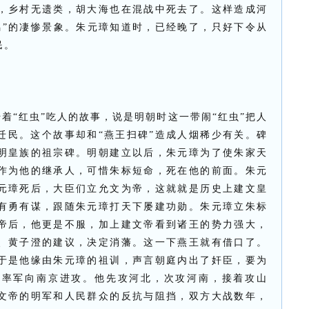
，乡村无遗类，胡大海也在混战中死去了。这样造成河
鸣”的凄惨景象。朱元璋知道时，已经晚了，只好下令从
民。
着“红虫”吃人的故事，说是明朝时这一带闹“红虫”把人
迁民。这个故事却和“燕王扫碑”造成人烟稀少有关。碑
明皇族的祖宗碑。明朝建立以后，朱元璋为了使朱家天
作为他的继承人，可惜朱标短命，死在他的前面。朱元
元璋死后，大臣们立允文为帝，这就就是历史上建文皇
有勇有谋，跟随朱元璋打天下屡建功勋。朱元璋立朱标
帝后，他更是不服，加上建文帝看到诸王的势力强大，
、黄子澄的建议，决定消藩。这一下燕王就有借口了。
于是他缘由朱元璋的祖训，声言朝庭内出了奸臣，要为
，率军向南京进攻。他先攻河北，次攻河南，接着攻山
文帝的明军和人民群众的反抗与阻挡，双方大战数年，