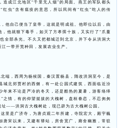
，造成江北地区“千里无人烟”的局面。燕王的军队都头
“红虫”含有瘟疫的意思，所以民间有“红虫”吃人的传
死，他自己便当了皇帝，这就是明成祖。他即位以后，由
他，他就狠下毒手，如灭了方孝孺十族，又实行了“爪蔓
人也全部杀光。不久又把都城迁到北京，并下令从洪洞大
浙江一带开荒种田，发展农业生产。
地北端，西周为杨候国，秦汉置杨县，隋改洪洞至今，是
县城北郊贾村的西侧，有一处公园式建筑，西面临近汾
少年来不论是严冷的冬天，还是酷热的夏暑，游客络绎
源”之情，有的仰望挺拔的大槐树，盘桓眷恋，不忍匆匆
遗址——洪洞古大槐树处，现已辟为古大槐树公园。
，这里是广济寺，为唐贞观二年所建，寺院宏大，殿宇巍
加唐宋以来，又建有驿站，房舍宽广，廊舍幽雅，常驻