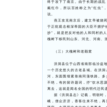
终于攻下了南京。由于长期的战乱
戴红巾，所以百姓称之为“红虫”，
说。
燕王攻克南京后，建文帝被烧
于正统观念根深蒂固的大臣不拥护
抄”，就是把反对他的人和同村的
槐树下移民到山东、河北、河南、
（三）大槐树和老颧窝
洪洞县位于山西省南部临汾盆
一个历史悠久的古老县城。在洪洞
河，东面围墙紧靠南同蒲铁路。多
不绝，有的留诗题词，抒“饮水思
离去，这就是闻名全国的明代迁民
据《洪洞县志》记载，明朝时
峨，僧众济济，香客往来不绝，再