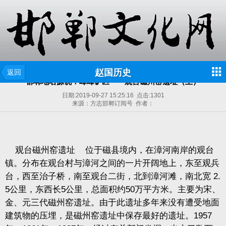
赵国历史
返回
邯郸地名源说：峰峰矿区——观台磁州窑遗址（上）
日期:
2019-09-27 15:25:16
点击:
1301
来源：方志邯郸订阅号 作者：
观台磁州窑遗址
位于磁县境内，在漳河南岸的观台
镇。分布在观台村与漳河之间的一片开阔地上，东至观兵
台，西至治子桥，南至观台二街，北到漳河滩，南北宽
2.
5
公里，东西长
5
公里，总面积约
50
万平方米。主要为宋、
金、元三代磁州窑遗址。由于此遗址多年来没有遭受地面
建筑物的压埋，是磁州窑遗址中保存最好的遗址。
1957