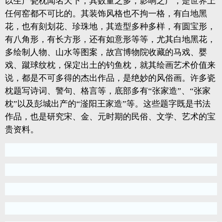
以生产瓷枕闻名天下，其数量之多，影响之广，是世界上
任何窑都不可比的。其装饰风格也不拘一格，有白地黑
花，也有刻划花、珍珠地，其造型多种多样，有圆宝形，
有八角形，有长方形，还有如意形等等，尤其白地黑花，
多绘制人物、山水等图案，故宫博物院收藏的马戏、婴
戏、蹴球纹枕，保定出土的钓鱼枕，就其绘画艺术价值来
说，都是不可多得的杰出作品，是绝妙的风俗画。许多瓷
枕题写诗词、警句、格言等，底部多有“张家造”、“张家
枕”以及彭城出产的“滏阳王家造”等。这些题字既是书法
作品，也是研究宋、金、元时期的民俗、文学、艺术的宝
贵资料。