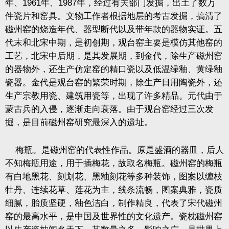
年、
1961
年、
1987
年，经过有关部门发掘，出土了数万
件瓷片和窑具。文物工作者根据地层的考古发掘，搞清了
磁州窑的烧造年代、器型断代以及带年款的器物实证。五
代末和北宋中期，是初创期，观台窑主要是模仿其他窑的
工艺，北宋中后期，是其发展期，到金代，除生产磁州窑
的器物外，还生产仿定窑的精口瓷以及低温绿釉、黄绿釉
瓷器。金代是观台窑的繁荣时期，除生产日用陶瓷外，还
生产宗教用瓷、建筑用瓷等，出现了许多精品。元代由于
蒙古兵的入侵，逐渐走向衰落。由于观台窑经过三次发
掘，是目前磁州窑研究最深入的遗址。
梅瓶。是磁州窑的代表性作品。原是盛酒的器皿，后人
不知梅瓶用途，用于插梅花，故取名梅瓶。磁州窑的梅瓶
有白地黑花、刻划花、黑釉刻花等多种装饰，图案以缠枝
牡丹、连续花草、莲花为主，线条流畅，图案典雅，瓷质
细腻，胎质坚硬，釉色洁白，制作精良，代表了宋代磁州
窑的最高水平，是中国及世界性的文化遗产。瓷枕磁州窑