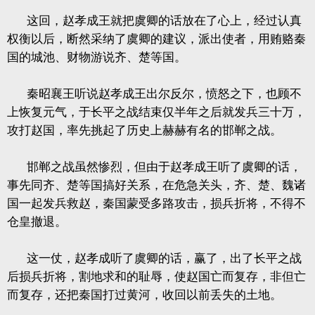
这回，赵孝成王就把虞卿的话放在了心上，经过认真
权衡以后，断然采纳了虞卿的建议，派出使者，用贿赂秦
国的城池、财物游说齐、楚等国。
秦昭襄王听说赵孝成王出尔反尔，愤怒之下，也顾不
上恢复元气，于长平之战结束仅半年之后就发兵三十万，
攻打赵国，率先挑起了历史上赫赫有名的邯郸之战。
邯郸之战虽然惨烈，但由于赵孝成王听了虞卿的话，
事先同齐、楚等国搞好关系，在危急关头，齐、楚、魏诸
国一起发兵救赵，秦国蒙受多路攻击，损兵折将，不得不
仓皇撤退。
这一仗，赵孝成听了虞卿的话，赢了，出了长平之战
后损兵折将，割地求和的耻辱，使赵国亡而复存，非但亡
而复存，还把秦国打过黄河，收回以前丢失的土地。