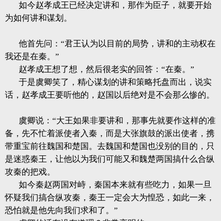
如今赵孝成王已经决定讲和，那作为臣子，就要开始
为如何讲和谋划。
他首先问：“君王认为以目前的局势，讲和的主动权在
我还是在秦。”
赵孝成王想了想，然后很老实的回答：“在秦。”
于是虞卿笑了，精心谋划的讲和策略托盘而出，说实
话，赵孝成王要听他的，赵国以后绝对是不会那么惨的。
虞卿说：“大王如果非要讲和，那事先就要作这样的准
备，先不忙着派使者入秦，而是大张旗鼓的派出使者，携
带重宝前往魏国和楚国。去魏国和楚国也没别的目的，只
是迷惑秦王，让他以为我们可能又和魏楚两国搞什么合纵
攻秦的把戏。
如今秦赵两国对峙，秦国本来就有些吃力，如果一旦
怀疑我们搞合纵攻秦，秦王一定会大为惶恐，如此一来，
恐怕就是他先向我们求和了。”