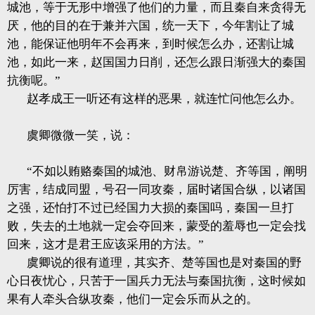
城池，等于无形中增强了他们的力量，而且秦自来贪得无
厌，他的目的在于兼并六国，统一天下，今年割让了城
池，能保证他明年不会再来，到时候怎么办，还割让城
池，如此一来，赵国国力日削，还怎么跟日渐强大的秦国
抗衡呢。”
赵孝成王一听还有这样的恶果，就连忙问他怎么办。
虞卿微微一笑，说：
“不如以贿赂秦国的城池、财帛游说楚、齐等国，阐明
厉害，结成同盟，号召一同攻秦，届时诸国合纵，以诸国
之强，还怕打不过已经国力大损的秦国吗，秦国一旦打
败，失去的土地就一定会夺回来，蒙受的羞辱也一定会找
回来，这才是君王应该采用的方法。”
虞卿说的很有道理，其实齐、楚等国也是对秦国的野
心日夜忧心，只苦于一国兵力无法与秦国抗衡，这时候如
果有人牵头合纵攻秦，他们一定会乐而从之的。