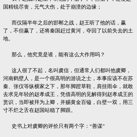
国精锐尽丧，元气大伤，处于崩溃的边缘；
而仅隔半年之后的邯郸之战，赵王听了他的话，赢
了，不但赢了，还将秦国赶过黄河，夺回了以前失去的土
地。
那么，他究竟是谁，能有这么大作用吗？
这人很了不起，名叫虞信，但通常人们都叫他虞卿，
河南鹤壁人，是一个很高明的游说之士，本事应该不在苏
秦、张仪等纵横家之下，那年脚蹬草鞋，肩挂雨伞，就敢
去求见年轻的赵孝成王，凭借高明的见解得到赵孝成王的
赏识，当即被拜为上卿，并赐黄金百镒，白壁一双，用三
寸不烂之舌在赵国站稳了脚跟。
史书上对虞卿的评价只有两个字：“善谋”