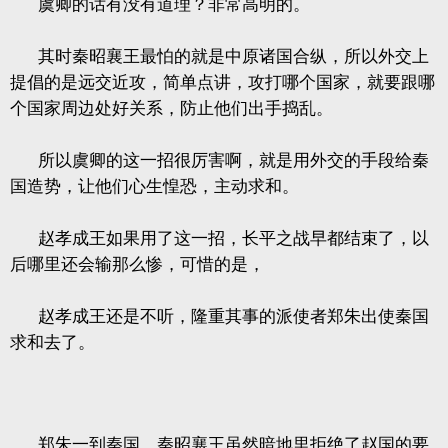
虞卿的话有没有道理？非常高明的。
其时秦昭襄王最怕的就是中原诸国合纵，所以外交上
提倡的是远交近攻，简单点讲，攻打哪个国家，就要跟哪
个国家周边处好关系，防止他们出手捣乱。
所以虞卿的这一招很厉害啊，就是用外交的手段给秦
国造势，让他们心生惶恐，主动求和。
赵孝成王如果用了这一招，长平之战早都结束了，以
后哪里还会输那么惨，可惜的是，
赵孝成王还是不听，隆重其事的派使者郑朱出使秦国
求和去了。
郑朱一到秦国，秦昭襄王虽然暗地里拒绝了赵国的要