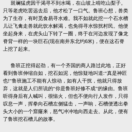
斑斓猛虎因干渴寻不到水喝，在山坡上啃吃山梨子。
只等老虎吃罢远去后，他才松了一口气。鲁班心想，兽类
为了生存，有时觅食易寻水难。我不如就此挖一个石水槽
儿让飞禽走兽就此饮水解渴，也免得寻水惊扰村民。他便
坐起身来，在虎头山下转了一圈，终于在河边发现了像龙
脊背一样的一块巨石
(
现在南井东北约
6
米
)
，便在这石脊
上挖了起来。
鲁班正挖得起劲，有一个齐国的商人路过此地，正好
看到鲁班伸缩自如，挖石如泥，他惊疑地叫道
:
“真是神匠
也
!
”鲁班施工不能有人惊动，如有人干扰，他就只得放
弃，这就是人们所说的“你是鲁班好修不成”的缘由。鲁班
听得身后有人喊叫，很恼火，但也不便向行人发作，只得
叹息一声，挥拳向石槽左侧猛击，一声响，石槽便透出拳
头大小的一个窟窿来，怒气冲冲地向西走去。从此，便有
了鲁班挖石槽儿的故事。