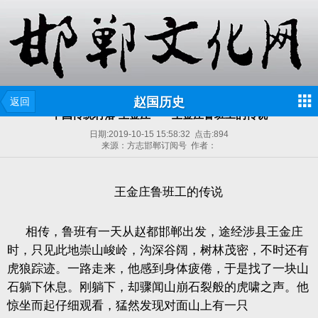
赵国历史
返回
中国传统村落▪王金庄——王金庄鲁班工的传说
日期:
2019-10-15 15:58:32
点击:
894
来源：方志邯郸订阅号 作者：
王金庄鲁班工的传说
相传，鲁班有一天从赵都邯郸出发，途经涉县王金庄
时，只见此地崇山峻岭，沟深谷阔，树林茂密，不时还有
虎狼踪迹。一路走来，他感到身体疲倦，于是找了一块山
石躺下休息。刚躺下，却骤闻山崩石裂般的虎啸之声。他
惊坐而起仔细观看，猛然发现对面山上有一只