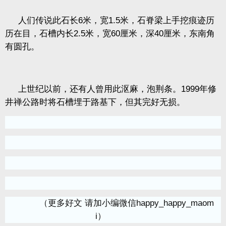
人们传说此石长
6
米，宽
1.5
米，石脊梁上手挖痕迹历
历在目，石槽内长
2.5
米，宽
60
厘米，深
40
厘米，东南角
有圆孔。
上世纪以前，还有人曾用此沤麻，泡荆条。
1999
年修
井禅公路时将石槽埋于路基下，但其完好无损。
（更多好文 请加小编微信happy_happy_maom
i）