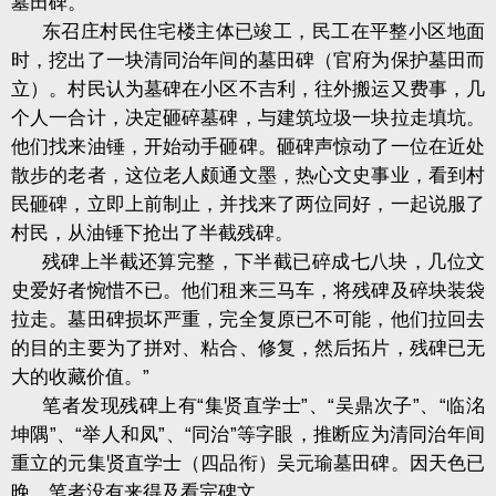
墓田碑。
东召庄村民住宅楼主体已竣工，民工在平整小区地面
时，挖出了一块清同治年间的墓田碑（官府为保护墓田而
立）。村民认为墓碑在小区不吉利，往外搬运又费事，几
个人一合计，决定砸碎墓碑，与建筑垃圾一块拉走填坑。
他们找来油锤，开始动手砸碑。砸碑声惊动了一位在近处
散步的老者，这位老人颇通文墨，热心文史事业，看到村
民砸碑，立即上前制止，并找来了两位同好，一起说服了
村民，从油锤下抢出了半截残碑。
残碑上半截还算完整，下半截已碎成七八块，几位文
史爱好者惋惜不已。他们租来三马车，将残碑及碎块装袋
拉走。墓田碑损坏严重，完全复原已不可能，他们拉回去
的目的主要为了拼对、粘合、修复，然后拓片，残碑已无
大的收藏价值。”
笔者发现残碑上有
“集贤直学士”、“吴鼎次子”、“临洺
坤隅”、“举人和凤”、“同治”等字眼，推断应为清同治年间
重立的元集贤直学士（四品衔）吴元瑜墓田碑。因天色已
晚，笔者没有来得及看完碑文。