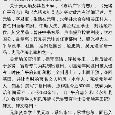
关于吴元瑜及其墓田碑，《嘉靖广平府志》、《光绪
广平府志》和《光绪永年县志》等对此均有详细记述。吴
元瑜，字君宝，生活在元朝，永年县永合会镇吴庄村人，
曾任归德府知府、中顺大夫、集贤院直学士、封延陵郡
侯。其父吴鼎，曾任中书右丞、燕南提刑按察副使，封寿
国公，谥恭惠；其兄吴元珪曾任吏部尚书、赠光禄大夫、
平章政事、柱国，追封赵国公，谥忠简。吴元珪官居一
品，为元代著名宰相之一。
吴元瑜居官清廉，操守高洁，泽被乡里，去世后被祀
于乡贤，官府专门为其划出墓田。明嘉靖年间墓田被人侵
占，时任广平府知府蒋彬（全州进士），出面干预，夺回
墓田。并让当时的著名文人和凤（永年人，嘉靖元年举
人，知县）撰写了墓田碑。原碑距今近
500
年，残碑为同
治年间重立，距今
130
余年。《广平府志》和《永年县
志》收录明举人和凤所撰《元集贤直学士吴元瑜墓田记》
碑文。碑文略曰：
元集贤直学士吴元瑜，系出永年，累世忠荩，固已入