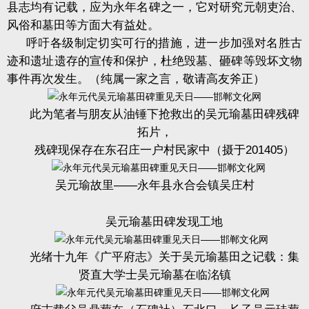
县志均有记载，应为永年名碑之一，它对研究元朝吏治、
风俗和墓田等方面大有益处。
呼吁各级制定切实可行的措施，进一步加强对名胜古
迹和遗址遗存的宣传和保护，杜绝毁墓、砸碑等毁坏文物
事件再次发生。（纯属一家之言，敬请高友斧正）
此为笔者与朋友从油锤下抢救出的吴元瑜墓田碑残碑
拓片，
残碑现保存在东召庄一户村民家中（摄于
201405
）
吴元瑜故里
——永年县永合会镇吴庄村
吴元瑜墓田碑发现工地
光绪十九年《广平府志》关于吴元瑜墓田之记载：集
贤直大学士吴元瑜墓在临洺镇