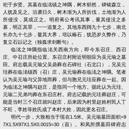
祀于乡贤。其墓在临洺镇之坤隅，树木郁然，碑铭森立，
人犹及见之。沿袭日久，树木渐为人所折伐，土地渐为人
所侵没，莫或正之。明府蒋公考讯其事，量其侵没之多
寡，明正其罪，一一追复之。其地东西阔九十七步，南北
长亦九十七步，鳌其大界，培以椿石，犹恐岁久弊作，乃
复立石以记之（独孤求剑断句）。
临洺之坤隅指临洺关西南方向，即今东召庄、西召
庄、中召庄所处位置。东召庄村附近明朝应为吴元瑜之墓
田。府志载吴元瑜父吴鼎葬在石碑社（石北口），兄吴元
珪葬在临洺镇西（召）庄，吴元瑜葬在临洺之坤隅。笔者
认为吴元瑜与父异地而葬，但与胞兄元珪应葬在一起。因
为临洺之坤隅与赵庄，是指同一个地方。据此认为元珪、
元瑜二兄弟均葬在东召庄村。府志记载的元珪葬赵庄，可
能是当时三个召庄就叫赵庄，后来因为村里赵姓村民人丁
不旺，李姓等姓氏成了本村大姓，因此更名召庄。
明代一步，大致相当于现在
1.5
米。吴元瑜墓田面积
=9
7X1.5X97X1.5X0.0015=30
（亩）。和凤所撰墓田碑府志