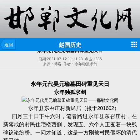
赵国历史
返回
永年元代吴元瑜墓田碑重见天日
日期:
2021-07-12 11:11:23
点击:
1286
来源：博客 作者：永年独孤求剑
永年元代吴元瑜墓田碑重见天日
永年独孤求剑
永年县东召庄村新民居（摄于
201602
）
四月三十日下午六时，笔者路过永年县东召庄村，在
新落成的村民住宅楼西侧，发现五、六个人正围着一块残
碑议论纷纷。一问才知道，这是一方刚被村民砸坏的清代