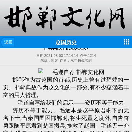
赵国历史
返回
邯郸典故中的用人启示
日期:
2021-08-03 17:14:14
点击:
1214
来源：博客 作者：永年独孤求剑
邯郸作为古赵国的首都,历史上曾有过辉煌的一
页。邯郸典故作为赵文化的一部分,有不少蕴涵着丰
富的用人哲理。
毛遂自荐给我们的启示——资历不等于能力
资历不等于能力。毛遂本是赵平原君帐下的无
名下士,当秦国围困邯郸时,将生死置之度外,自告奋
勇跟随平原君到楚国搬兵,挽救了赵国。毛遂乃一介