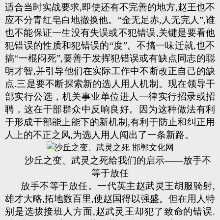
适合当时实战要求,即使还有不完善的地方,赵王也不
应不分青红皂白地撤换他。“金无足赤,人无完人”,谁
也不能保证一生没有失误或不犯错误,关键是要看他
犯错误的性质和犯错误的“度”。不搞一味迁就,也不
搞“一棍闷死”,要善于发挥犯错误或有缺点同志的聪
明才智,并引导他们在实际工作中不断改正自己的缺
点.三是要不断探索新的选人用人机制。现在领导干
部实行公选，机关事业单位进人一律实行招录或招
聘，这在干部群众中反响良好。因为这种做法有利
于形成干部能上能下的新机制,有利于防止和纠正用
人上的不正之风,为选人用人闯出了一条新路。
沙丘之变、武灵之死给我们的启示——放手不
等于放任
放手不等于放任。一代英主赵武灵王胡服骑射,
雄才大略,拓地数百里,使赵国得以强盛。但在用人特
别是选拔接班人方面,赵武灵王却犯了致命的错误.