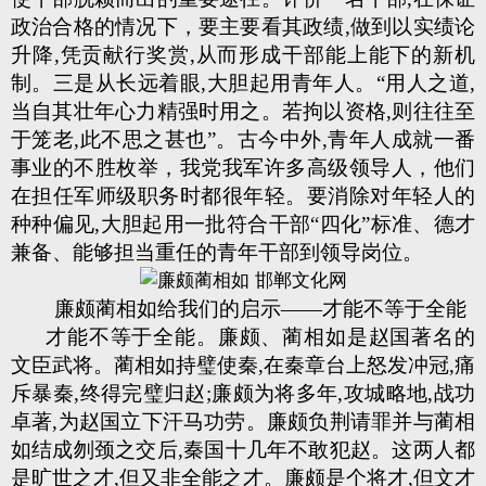
政治合格的情况下，要主要看其政绩,做到以实绩论
升降,凭贡献行奖赏,从而形成干部能上能下的新机
制。三是从长远着眼,大胆起用青年人。“用人之道,
当自其壮年心力精强时用之。若拘以资格,则往往至
于笼老,此不思之甚也”。古今中外,青年人成就一番
事业的不胜枚举，我党我军许多高级领导人，他们
在担任军师级职务时都很年轻。要消除对年轻人的
种种偏见,大胆起用一批符合干部“四化”标准、德才
兼备、能够担当重任的青年干部到领导岗位。
廉颇蔺相如给我们的启示——才能不等于全能
才能不等于全能。廉颇、蔺相如是赵国著名的
文臣武将。蔺相如持璧使秦,在秦章台上怒发冲冠,痛
斥暴秦,终得完璧归赵;廉颇为将多年,攻城略地,战功
卓著,为赵国立下汗马功劳。廉颇负荆请罪并与蔺相
如结成刎颈之交后,秦国十几年不敢犯赵。这两人都
是旷世之才,但又非全能之才。廉颇是个将才,但文才