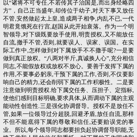
以“诸将不可专任,不若传其子治国是,而出身经略四
方”，自己正当盛年,却传位于幼子,对天下事又放任
不管,安然做起太上皇,造成两子相争,内乱不已,一代
明君竟饿死在行宫,赵国从此开始衰落。作为一个明
智领导,对下级既要放手使用,明责授权,又不能放任
自流,撤手不管,否则,就要误人、误家、误国。在实
际工作中,怎样做到对下属放手不不撒手呢?一是要
做到真正放权。“八两对半斤,真诚换人心”,充分相信
同志,不能假放权或放权不放心。要善于发挥下属的
作用,不要事必躬亲,干预下属的工作,否则,不仅要影
响自己的精力,还会削弱下属的工作积极性。二是要
注意做到明责授权.给下属交任务、压担子、定指标,
使他们感到目标明确,要求具体,从而调动下属的主观
能动性创造性.三是强化协调督导。授权不是放任不
管,如果一位领导过分超脱,回避矛盾,放任自流,那样
不但不能底得下属的尊敬和信任,还要贻误党的事
业。所以,每个领导同志都要担负起协调督导职能,无