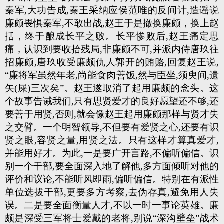
秦军,大功告成,秦王采纳应侯范唯的反间计,造谣说
廉颇畏惧秦军,不敢出战,赵王于是撤换廉颇，换上赵
括，终于酿成长平之败。长平惨败后,赵王痛定思
痛，认识到要收拾残局,非廉颇不可,并派内侍唐玖往
招廉颇,唐玖收受廉颇仇人郭开的贿赂,回复赵王说,
“廉将军虽然年老,尚能食肉善饭,然与臣坐,须臾间,遗
矢(屎)三次矣”。赵王遂取消了起用廉颇的念头。这
个故事告诫我们,只有思贤爱才的良好愿望还不够,还
要善于用贤,否则,就会像赵王起用廉颇那样与贤才失
之交臂。一个明智领导,不但要有爱贤之心,还要有识
贤之眼,容贤之量,用贤之法。只有这样才算真爱才,
并能用好才。为此,一是要广开言路,不偏听偏信。识
别一个干部,要全面深入地了解他,多方面倾听对他的
评价和议论,不能听风即雨,偏听偏信。特别在有派性
单位选拔干部,更要多方考察,去伪存真,避免用人失
误。二是要全面衡量人才,不以一时一事论英雄。廉
颇是深受三军将士爱戴的老将,别说“深沟壁垒”战术