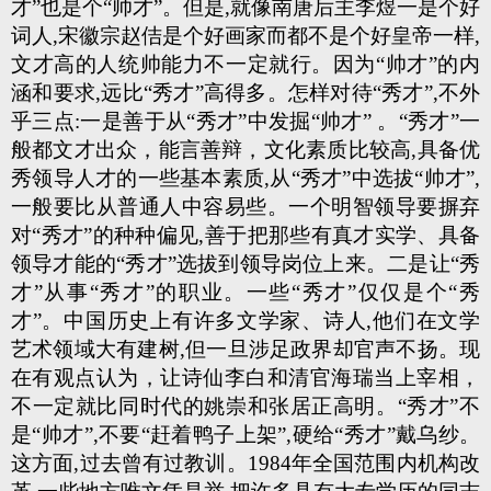
才”也是个“帅才”。但是,就像南唐后主李煜一是个好
词人,宋徽宗赵佶是个好画家而都不是个好皇帝一样,
文才高的人统帅能力不一定就行。因为“帅才”的内
涵和要求,远比“秀才”高得多。怎样对待“秀才”,不外
乎三点:一是善于从“秀才”中发掘“帅才” 。“秀才”一
般都文才出众，能言善辩，文化素质比较高,具备优
秀领导人才的一些基本素质,从“秀才”中选拔“帅才”,
一般要比从普通人中容易些。一个明智领导要摒弃
对“秀才”的种种偏见,善于把那些有真才实学、具备
领导才能的“秀才”选拔到领导岗位上来。二是让“秀
才”从事“秀才”的职业。一些“秀才”仅仅是个“秀
才”。中国历史上有许多文学家、诗人,他们在文学
艺术领域大有建树,但一旦涉足政界却官声不扬。现
在有观点认为，让诗仙李白和清官海瑞当上宰相，
不一定就比同时代的姚崇和张居正高明。“秀才”不
是“帅才”,不要“赶着鸭子上架”,硬给“秀才”戴乌纱。
这方面,过去曾有过教训。1984年全国范围内机构改