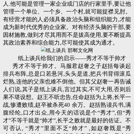
人.他可能是管理一家企业或门店的行家里手,要让他
管理一个单位、一个乡、一个村,就可能捉襟见肘。
有经营才能的人必须具备政治头脑和组织能力,才能
成为新时代优秀的企业家。对有经济头脑的干部,要
因材施教,做到才尽其用而不是拔高使用,要不断提高
其政治素养和综合能力,尽可能使其成为通才。
纸上谈兵给我们的启示——秀才不等于帅才
秀才不等于帅才。马服君赵奢之子赵括每谈起
排兵布阵,总是口若悬河,头头是道,把兵书背得滚瓜
烂熟,连他的父亲也难不倒他。但其父赵奢一再告诫
人们说,其子是纸上谈兵,言过其实,不可大用,否则后
果不堪设想。赵王不听忠告,任命赵括为上将,长平一
战,惨遭败绩,赵卒被杀死40 余万。赵括熟读兵书,满
腹经纶,口才出众,用今天的话说是个“秀才”,但“秀
才”不等干就是“帅才”,长平之败就是最好的佐证。不
可否认, “秀才”里面不乏“帅才” ,如赵奢既是“秀