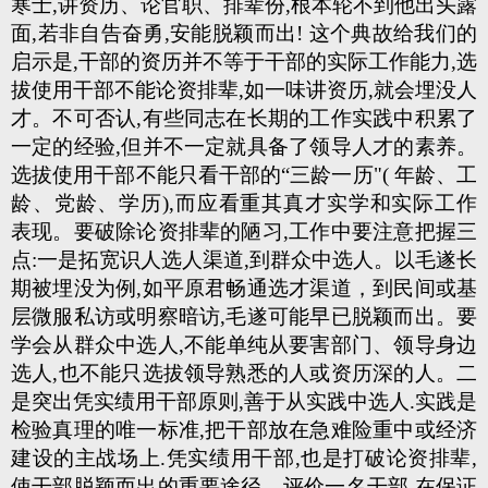
寒士,讲资历、论官职、排辈份,根本轮不到他出头露
面,若非自告奋勇,安能脱颖而出! 这个典故给我们的
启示是,干部的资历并不等于干部的实际工作能力,选
拔使用干部不能论资排辈,如一味讲资历,就会埋没人
才。不可否认,有些同志在长期的工作实践中积累了
一定的经验,但并不一定就具备了领导人才的素养。
选拔使用干部不能只看干部的“三龄一历"( 年龄、工
龄、党龄、学历),而应看重其真才实学和实际工作
表现。要破除论资排辈的陋习,工作中要注意把握三
点:一是拓宽识人选人渠道,到群众中选人。以毛遂长
期被埋没为例,如平原君畅通选才渠道，到民间或基
层微服私访或明察暗访,毛遂可能早已脱颖而出。要
学会从群众中选人,不能单纯从要害部门、领导身边
选人,也不能只选拔领导熟悉的人或资历深的人。二
是突出凭实绩用干部原则,善于从实践中选人.实践是
检验真理的唯一标准,把干部放在急难险重中或经济
建设的主战场上.凭实绩用干部,也是打破论资排辈,
使干部脱颖而出的重要途径。评价一名干部,在保证