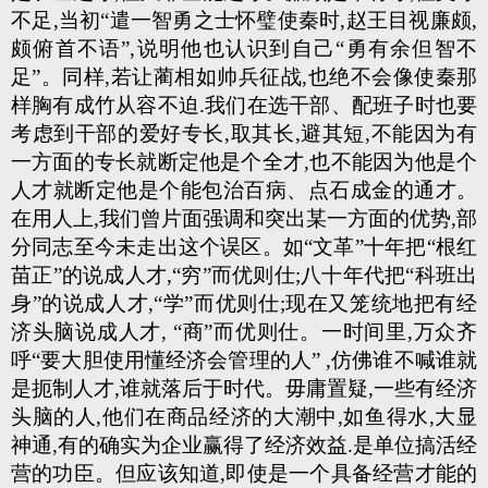
不足,当初“遣一智勇之士怀璧使秦时,赵王目视廉颇,
颇俯首不语”,说明他也认识到自己“勇有余但智不
足”。同样,若让蔺相如帅兵征战,也绝不会像使秦那
样胸有成竹从容不迫.我们在选干部、配班子时也要
考虑到干部的爱好专长,取其长,避其短,不能因为有
一方面的专长就断定他是个全才,也不能因为他是个
人才就断定他是个能包治百病、点石成金的通才。
在用人上,我们曾片面强调和突出某一方面的优势,部
分同志至今未走出这个误区。如“文革”十年把“根红
苗正”的说成人才,“穷”而优则仕;八十年代把“科班出
身”的说成人才,“学”而优则仕;现在又笼统地把有经
济头脑说成人才, “商”而优则仕。一时间里,万众齐
呼“要大胆使用懂经济会管理的人” ,仿佛谁不喊谁就
是扼制人才,谁就落后于时代。毋庸置疑,一些有经济
头脑的人,他们在商品经济的大潮中,如鱼得水,大显
神通,有的确实为企业赢得了经济效益.是单位搞活经
营的功臣。但应该知道,即使是一个具备经营才能的