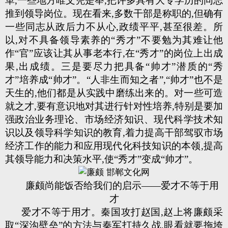
革,一些地方唯文凭是举,把许多具有大专学历的同志
推到领导岗位。现在看来,多数干部是称职的,但确有
一些同志从政后力不从心,政绩平平,甚至很差。所
以,对不具备领导素养的“秀才”不要勉为其难让他
作“官”应该让其从事老本行,在“秀才”的岗位上出成
果,出成绩。三是要尽力把具备“帅才”潜质的“秀
才”培养成“帅才”。“人非生而知之者”,“帅才”也不是
天生的,他们都是从实践中磨练出来的。对一些可造
就之才,要有意识地对其进行针对性培养,特别是要加
强政治业务理论、市场经济知识、现代科学技术知
识以及领导科学知识的教育,着力提高干部驾驭市场
经济工作的能力和应用现代化科技知识的本领,提高
其领导能力和决策水平,使“秀才”变成“帅才”。
廉颇尚能饭否给我们的启示——爱才不等于用
才
爱才不等于用才。秦国攻打赵国,赵上将廉颇采
取“深沟壁垒”的方法与秦军打持久战,眼看就要拖垮