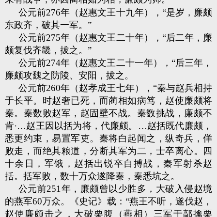
公元前276年（赵惠文王十九年），“是岁，廉颇
东政齐，破其一军。”
公元前275年（赵惠文王二十年），“后二年，廉
颇复伐齐畿，拔之。”
公元前274年（赵惠文王二十一年），“后三年，
廉颇攻魏之防陵、安阳，拔之。
公元前260年（赵孝成王七年），“秦与赵兵相持
于长平。时赵奢已死，而蔺相如病笃，赵使廉颇将
秦。秦数败赵军，赵固壁不战。秦数挑战，廉颇不
肯·…赵王因以括为将，代廉颇。…赵括既代廉颇，
悉更约束，易置军吏。秦将白起闻之，纵奇兵，佯
败走，而绝其粮道，分断其军为二，士卒离心。四
十余日，军饿，赵括出锐卒自搏战，秦军射杀赵
括。括军败，数十万众遂降秦，秦悉坑之。
公元前251年，廉颇曾以少胜多，大破入侵赵境
的燕军60万众。《史记》载：“燕王不听，遂伐赵，
赵使廉颇击之，大破栗腹（燕相）三军于鄗擒栗