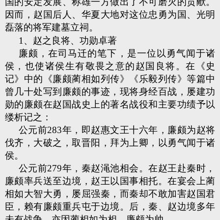
国的安定发展、称雄一方做出了不可磨灭的贡献。
因而，赵国后人、华夏大地对这位忠勇为国、光明
磊落的将军建墓立祠。
1、赵之良将、功勋卓著
廉颇，在司马迁的笔下，是一位以勇气闻于诸
侯，也使诸侯生有敬畏之意的赵国良将。在《史
记》中的《廉颇蔺相如列传》《乐毅列传》等篇中
曾几十处写到廉颇的事迹，现将身经百战，屡建功
勋的廉颇在赵国战史上的著名战役和主要功绩予以
缕析记之：
公元前283年，即赵惠文王十六年，廉颇为赵将
伐齐，大破之，取晋阳，拜为上卿，以勇气闻于诸
侯。
公元前279年，秦赵渑池相会。在赵王赴秦时，
廉颇率兵送至边境，赵王以国事相托。在宴会上蔺
相如大智大勇，屡屈强秦，而秦却不敢加害赵国君
臣，赖有廉颇重兵屯于边境。后，秦、赵边境多年
未有战争，亦因蔺相如为相，廉颇为帅。