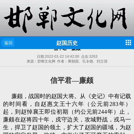
赵国历史
返回
信平君—廉颇
日期:
2022-01-22 14:42:00
点击:
3263
来源：邯郸文化网 作者：蔺朝国、孔令德、刘立强
信平君
—廉颇
廉颇，战国时的赵国大将。从《史记》中有记载
的时间看，自赵惠文王十六年（公元前283年）
起，到赵悼襄王即位初期（约公元前244年）止，
廉颇在赵将四十年，戍守边关，攻城野战，戎马一
生，捍卫了赵国的领土，扩大了赵国的疆域，为赵