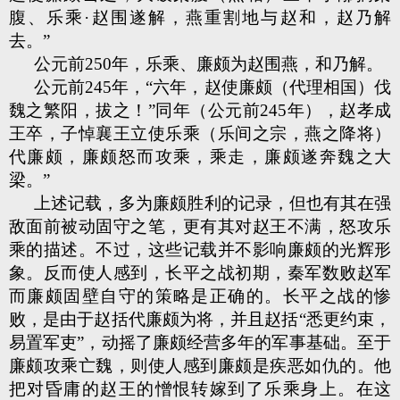
腹、乐乘·赵围遂解，燕重割地与赵和，赵乃解
去。”
公元前250年，乐乘、廉颇为赵围燕，和乃解。
公元前245年，“六年，赵使廉颇（代理相国）伐
魏之繁阳，拔之！”同年（公元前245年），赵孝成
王卒，子悼襄王立使乐乘（乐间之宗，燕之降将）
代廉颇，廉颇怒而攻乘，乘走，廉颇遂奔魏之大
梁。”
上述记载，多为廉颇胜利的记录，但也有其在强
敌面前被动固守之笔，更有其对赵王不满，怒攻乐
乘的描述。不过，这些记载并不影响廉颇的光辉形
象。反而使人感到，长平之战初期，秦军数败赵军
而廉颇固壁自守的策略是正确的。长平之战的惨
败，是由于赵括代廉颇为将，并且赵括“悉更约束，
易置军吏”，动摇了廉颇经营多年的军事基础。至于
廉颇攻乘亡魏，则使人感到廉颇是疾恶如仇的。他
把对昏庸的赵王的憎恨转嫁到了乐乘身上。在这