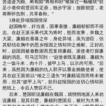
贤遗迹为颇、蔺相如“将相和好”敬操过一幅楹联“驻
足小巷仰前贤回车定鼎，独步宇宙；放眼朝堂，老
将释
怀负荆，共享春秋。”
3身处异域报国情深
赵国晚年，奸当道，国事衰微，廉颇郁郁而不得
志。在赵王派乐乘代其为将时，怒而攻乘，奔魏之
大梁。廉颇在垂暮之年，身处异域，虽为游臣，但
其郁结在胸中的思乡报国之情却抑之难耐。正好此
时，赵国因被秦数困而思复得廉颇。派使者打探廉
颇的消息。司马迁写到：“赵使者既见廉颇，廉颇为
之一饭斗米，肉十斤，披甲上马，以示尚可用。”后
来，虽然因为廉颇的仇人郭开以重金贿赂使者，使
其在赵王面前以“倾之三遗矢”对廉颇诋毁而终未被
用，但其“披甲上马”，欲归赵报国的迫切心情却跃
然纸上，令后人赞叹不已。
后来，楚国听说廉颇在魏国，就悄悄地派人来劝
说廉颇，迎其归楚。廉颇到楚国后，被封为大将，