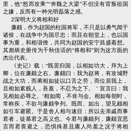
里，他“怒而攻乘”“奔魏之大梁”不但没有背叛祖国
之嫌，反而有一种光明磊落之感。
2
深明大义将相和好
廉颇，作为赵国的柱国将军，不只是以勇气闻于
诸侯，在战争中为国尽忠；而且在朝堂上，也以国
事为重，和相谐僚，共同为赵国的安宁昌盛着想。
其彪炳史册传为千秋佳话的“将相和”则为这方面的
杰出代表。
《
史记》载：“既罢归国，以相如功大，拜为上
卿，位在廉颇之右。廉颇曰：我为赵将，有攻城野
战之大功，而蔺相如徒以口舌之劳，而位居我上，
且相如素贱人，吾羞，不忍为之下。＇宣言曰：我
见相如必辱之。’相如闻，不肯与会。相如每朝时，
常称疾，不欲与廉颇争列。既而、如出，望见颇相
如引车避匿。于是舍人相与速目：所以去亲戚而事
君者，徒慕君之高义也。今君与廉颇列，廉颇宜恶
言而君畏避之，恐惧殊甚且庸人尚羞之况于将相