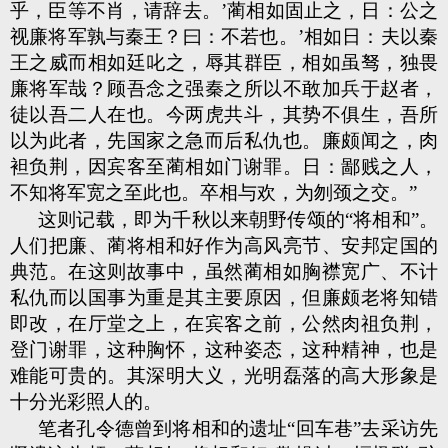
乎，臣等不肖，请辞去。’蔺相如固止之，日：公之
视廉将军孰与秦王？曰：不若也。’相如日：夫以秦
王之威而相如廷叱之，辱其群臣，相如虽驽，独畏
廉将军哉？顾吾念之强秦之所以不敢加兵于赵者，
徒以吾二人在也。今两虎共斗，其势不俱生，吾所
以为此者，先国家之急而后私仇也。廉颇闻之，肉
袒负荆，因宾客至蔺相如门谢罪。日：鄙贱之人，
不知将军宽之至此也。卒相与欢，为刎颈之交。”
这则记载，即为千秋以来朝野传颂的“将相和”。
人们把廉、蔺将相和好作为高风亮节、安邦定国的
典范。在这则故事中，虽然蔺相如胸襟宽广、不计
私仇而以国事为重是其主要原因，但廉颇老将知错
即改，在厅堂之上，在宾客之前，公然肉祖负荆，
登门谢罪，这种胸怀，这种姿态，这种精神，也是
难能可贵的。其深明大义，光明磊落的高大形象是
十分光彩照人的。
笔者孔令德曾到将相和的遗址“回车巷”去采访先