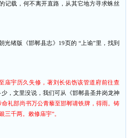
的记载，何不离开直路，从其它地方寻求蛛丝
朝光绪版《邯郸县志》
19
页的 “上谕”里，找到
“至庙宇历久失修，著刘长佑饬该管道府前往查
”多少，文里没说，我们可从《邯郸县圣井岗龙神
帝命礼部尚书万公青藜至邯郸请铁牌，得雨。铸
银三千两。敕修庙宇”。