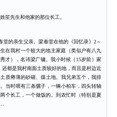
梁姓笙先生和他家的那位长工。
春堂的亲生父亲。梁春堂在他的《回忆录》
2～
出生在我村一个较大的地主家庭（类似户有八九
即秀才），名讳梁广镛。我小时候（
15
岁前）家
，还都是我村南面土质较好的地，而且是村边近
是土质瘠薄的砂礓、煤土地。我兄弟五个，我排
小。当时喂有三条骡子，一辆小柏车，四头转轴
着两个长工，一个做饭的。到农忙时（特别是夏
…