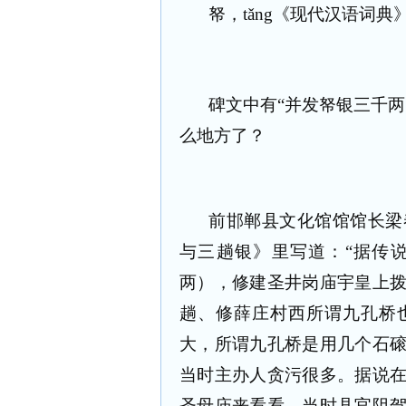
帑，
tǎng
《现代汉语词典
碑文中有“并发帑银三千
么地方了？
前邯郸县文化馆馆馆长梁
与三趟银》里写道：“据传
两），修建圣井岗庙宇皇上
趟、修薛庄村西所谓九孔桥
大，所谓九孔桥是用几个石
当时主办人贪污很多。据说
圣母庙来看看，当时县官阻