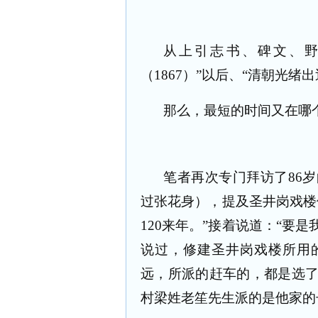
从上引志书、碑文、野
（
1867
）”以后、“清朝光绪
那么，最短的时间又在哪
笔者再次专门拜访了
86
岁
过张花身），提及圣井岗戏楼
120
来年。”接着说道：“要
说过，修建圣井岗戏楼所用
远，所派的赶车的，都是选
村梁姓老笙先生派的是他家的