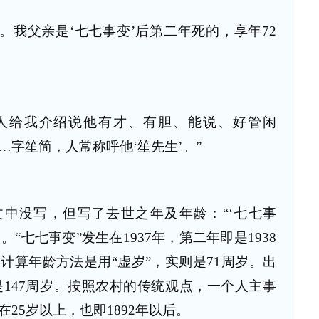
。我父亲是‘七七事变’后第二年死的，享年
72
人给我介绍说他有才、有胆、能说、好管闲
字笙简，人常称呼他‘笙先生’。”
中没写，但写了去世之年及年龄：“‘七七事
” 。“七七事变”发生在
1937
年，第二年即是
1938
惯计算年龄方法是用“虚岁”，实则是
71
周岁。出
是
147
周岁。按照农村的传统观点，一个人主事
在
25
岁以上，也即
1892
年以后。