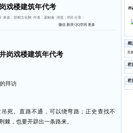
岗戏楼建筑年代考
亦
:57:13 来源：邯郸文化网 作者：梁献春 浏览：
856
分享：
微信
新浪
QQ空间
更多
相
无
井岗戏楼建筑年代考
栏
栏
的拜访
被吊死。直路不通，可以绕弯路；正史查找不
荆棘，也要开辟出一条路来。