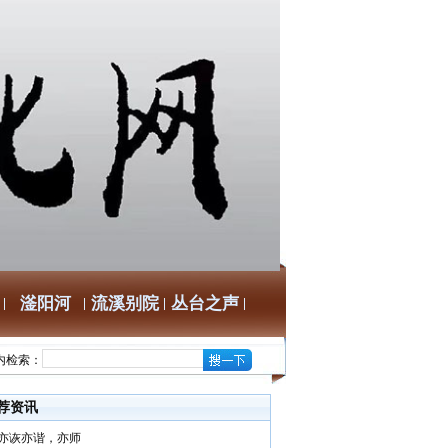
滏阳河
流溪别院
丛台之声
内检索：
荐资讯