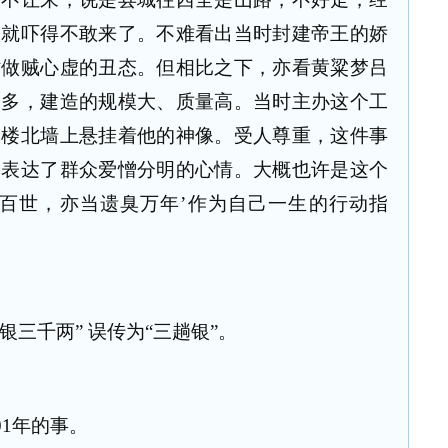
人就吓得不敢来了。不难看出当时封建帝王的娇
时做贼心虚的丑态。但相比之下，亦看黄粱梦吕
不多，建造的规模大、质量高。当时主办这个工
角楼北墙上悬挂着他的神像。受人尊重，这件事
分表达了群众爱憎分明的心情。大概也许是这个
芳百世，亦当遗臭万年’作为自己一生的行动指
银三千两” 误传为“三趟银”。
01
年的事。