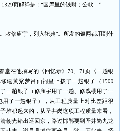
》
1329
页解释是：
“
国库里的钱财；公款。
”
两。敕修庙宇，列入祀典”。所发的银两都用到什
春堂在他撰写的《回忆录》
70、71
页《一趟银
说修建黄粱梦吕仙祠皇上拨了一趟银子（
1500
拨了三趟银子（修庙宇用了一趟、修戏楼用了一
也用了一趟银子），从工程质量上对比差距很
磙子堆积起来的，从圣井岗这项工程质量来看，
在清朝光绪出巡回京，路过邯郸要到圣井岗九龙
驾不让来，说是县城往西全是山路，不好走，经