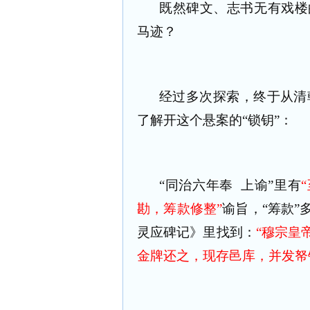
既然碑文、志书无有戏楼
马迹？
经过多次探索，终于从清
了解开这个悬案的“锁钥”：
“同治六年奉
上谕”里有
勘，筹款修整”
谕旨，“筹款
灵应碑记》里找到：
“穆宗皇
金牌还之，现存邑库，并发帑