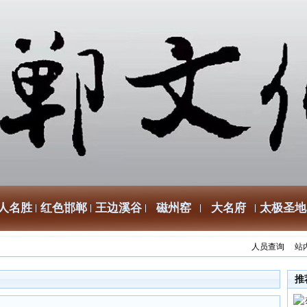
人名胜
红色邯郸
王边溪谷
磁州窑
大名府
太极圣地
人员查询
站
推