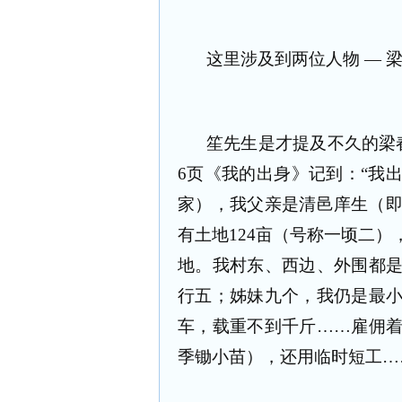
这里涉及到两位人物 — 
笙先生是才提及不久的梁
6
页《我的出身》记到：“我
家），我父亲是清邑庠生（
有土地
124
亩（号称一顷二）
地。我村东、西边、外围都
行五；姊妹九个，我仍是最
车，载重不到千斤……雇佣
季锄小苗），还用临时短工…