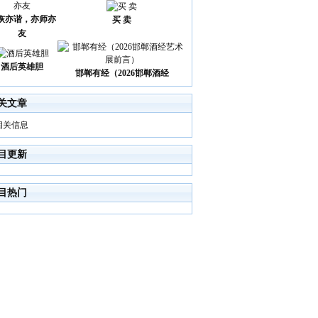
诙亦谐，亦师亦
买 卖
友
酒后英雄胆
邯郸有经（2026邯郸酒经
关文章
相关信息
目更新
目热门