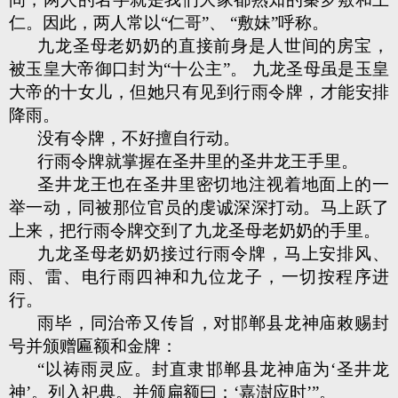
仁。因此，两人常以“仁哥”、 “敷妹”呼称。
九龙圣母老奶奶的直接前身是人世间的房宝，
被玉皇大帝御口封为“十公主”。 九龙圣母虽是玉皇
大帝的十女儿，但她只有见到行雨令牌，才能安排
降雨。
没有令牌，不好擅自行动。
行雨令牌就掌握在圣井里的圣井龙王手里。
圣井龙王也在圣井里密切地注视着地面上的一
举一动，同被那位官员的虔诚深深打动。马上跃了
上来，把行雨令牌交到了九龙圣母老奶奶的手里。
九龙圣母老奶奶接过行雨令牌，马上安排风、
雨、雷、电行雨四神和九位龙子，一切按程序进
行。
雨毕，同治帝又传旨，对邯郸县龙神庙敕赐封
号并颁赠匾额和金牌：
“以祷雨灵应。封直隶邯郸县龙神庙为‘圣井龙
神’。列入祀典。并颁扁额曰：‘嘉澍应时’”。