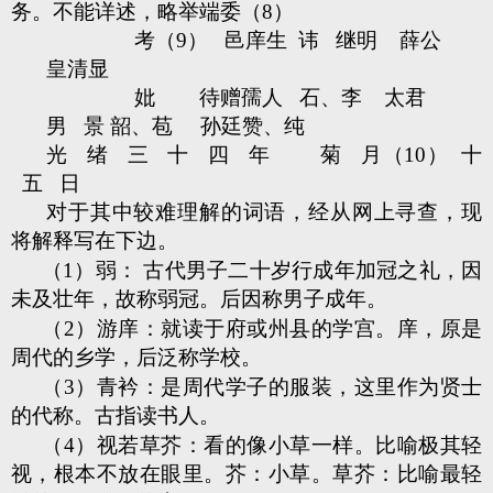
务。不能详述，略举端委（8）
考（9） 邑庠生 讳 继明 薛公
皇清显
妣 待赠孺人 石、李 太君
男 景 韶、苞 孙廷赞、纯
光 绪 三 十 四 年 菊 月（10） 十
五 日
对于其中较难理解的词语，经从网上寻查，现
将解释写在下边。
（1）弱： 古代男子二十岁行成年加冠之礼，因
未及壮年，故称弱冠。后因称男子成年。
（2）游庠：就读于府或州县的学宫。庠，原是
周代的乡学，后泛称学校。
（3）青衿：是周代学子的服装，这里作为贤士
的代称。古指读书人。
（4）视若草芥：看的像小草一样。比喻极其轻
视，根本不放在眼里。芥：小草。草芥：比喻最轻