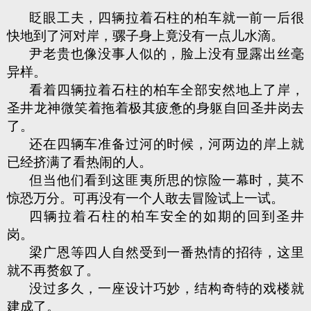
眨眼工夫，四辆拉着石柱的柏车就一前一后很
快地到了河对岸，骡子身上竟没有一点儿水滴。
尹老贵也像没事人似的，脸上没有显露出丝毫
异样。
看着四辆拉着石柱的柏车全部安然地上了岸，
圣井龙神微笑着拖着极其疲惫的身躯自回圣井岗去
了。
还在四辆车准备过河的时候，河两边的岸上就
已经挤满了看热闹的人。
但当他们看到这匪夷所思的惊险一幕时，莫不
惊恐万分。可再没有一个人敢去冒险试上一试。
四辆拉着石柱的柏车安全的如期的回到圣井
岗。
梁广恩等四人自然受到一番热情的招待，这里
就不再赘叙了。
没过多久，一座设计巧妙，结构奇特的戏楼就
建成了。