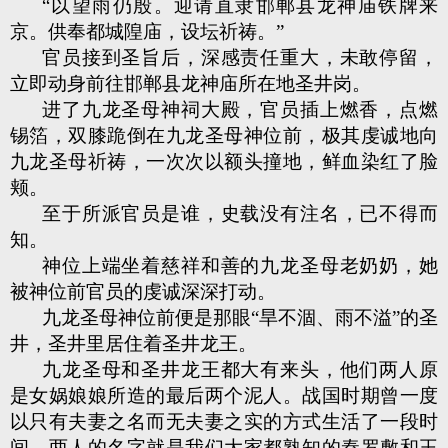
“以望雨仍殷。迎请直隶邯郸县龙神庙铁牌来
京。供奉都城隍庙，设坛祈祷。”
官员接到圣旨后，深感责任重大，未敢停留，
立即动身前往邯郸县龙神庙所在地圣井岗。
进了九龙圣母神祠大殿，官员插上燃香，点燃
锡箔，双膝跪倒在九龙圣母神位前，极其虔诚地向
九龙圣母祈祷，一次次以额头撞地，鲜血染红了脸
颊。
至于所派官员是谁，史载没有注名，已不得而
知。
神位上端坐着慈祥和善的九龙圣母老奶奶，她
被神位前官员的虔诚深深打动。
九龙圣母神位前便是那眼“旱不涸、雨不溢”的圣
井，圣井里居住着圣井龙王。
九龙圣母和圣井龙王都大有来头，他们两人原
是女娲娘娘所造的最后两个泥人。战国时期曾一度
以只有夫妻之名而无夫妻之实的方式生活了一段时
间，两人的名字就是我们大家都熟知的秦罗敷和王