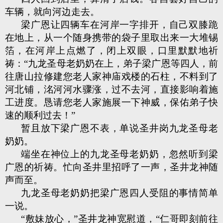
车辆，就向河边走去。
梁广恩让四辆车在河岸一字排开，自己双膝跪
在地上，从一个随身携带的袋子里取出来一大堆锡
箔，在河岸上点燃了，闭上双眼，口里默默地祈
祷：“九龙圣母老奶奶在上，弟子梁广恩等四人，前
往唐山拉修建您老人家神庙戏楼的石柱，不料到了
河北铺，洺河河水骤涨，过不去河，直接影响着施
工进度。恳请您老人家施展一下神威，保佑弟子快
速的顺利过去！”
暂且放下梁广恩不表，单说圣井岗九龙圣母老
奶奶。
端坐在神位上的九龙圣母老奶奶，忽然听到梁
广恩的祈祷。忙向圣井里招呼了一声，圣井龙神随
声而至。
九龙圣母老奶奶把梁广恩四人受阻的事情简单
一说。
“敷妹放心，”圣井龙神宽慰道，“仁哥即刻前往