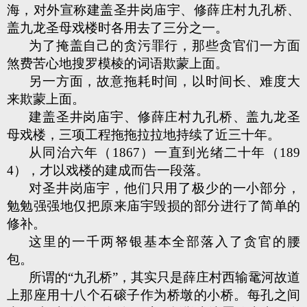
海，对外宣称建盖圣井岗庙宇、修薛庄村九孔桥、
盖九龙圣母戏楼时各用去了三分之一。
为了掩盖自己的贪污罪行，那些贪官们一方面
煞费苦心地搜罗模棱的词语欺蒙上面。
另一方面，故意拖耗时间，以时间长、难度大
来欺蒙上面。
建盖圣井岗庙宇、修薛庄村九孔桥、盖九龙圣
母戏楼，三项工程拖拖拉拉地持续了近三十年。
从同治六年（1867）一直到光绪二十年（189
4），才以戏楼的建成而告一段落。
对圣井岗庙宇，他们只用了极少的一小部分，
勉勉强强地仅把原来庙宇毁损的部分进行了简单的
修补。
这里的一千两帑银基本全部落入了贪官的腰
包。
所谓的“九孔桥”，其实只是薛庄村西输鼋河故道
上那座用十八个石磙子作为桥墩的小桥。每孔之间