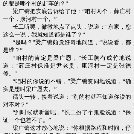
的都是哪个村的赶车的？”
梁广镛把实底告诉给了他：“咱村两个，薛庄村
一个，康河村一个。”
长工听罢，微微地点了点头，说道：“东家，您
这么一说，我就知道都是谁了？”
“是吗？”梁广镛颇觉好奇地问道，“说说看，都
是谁？”
“咱村的肯定是梁广恩，”长工胸有成竹地说
道：“薛庄村保准是尹老贵，康河村一定是张德
修。”
“咱村的你说的不错，”梁广镛赞同地说道，“确
实是想叫梁广恩去。”
话头一转，接着说道：“别的村就不知道你说的
对不对？”
“到时候就听音吧，”长工扮了个鬼脸说道：“保
证一个也差不了。”
梁广镛这才放心地说：“你根据路程和时间，仔