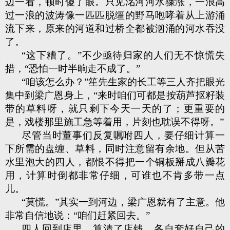
边一看，顿时傻了眼。只见洺河河水骤涨，一浪高
过一浪的波涛像一匹匹脱缰的野马咆哮着从上游涌
流下来，原来的河道和过桥全都被汹涌的河水吞没
了。
“这下糟了。”不少亟待归家的人们无不惊慌失
措，“恐怕一时半晌走不成了。”
“咱该怎么办？”笙先生家的长工等三人齐把眼光
集中到梁广恩身上，“来时咱们可都是按葫芦抠籽装
带的草料呀，就只剩下今天一天的了；更重要的
是，戏楼那里施工急等着用，片刻也耽误不得呀。”
尽管当时董事们反复嘱咐四人，要仔细计算一
下所需的盘缠、草料，同时注意留有余地。但从苦
水里泡大的四人，都恨不得把一个铜板掰成八瓣花
用，计算时倒都非常仔细，可谁也不肯多带一点
儿。
“莫慌。”其实一到河边，梁广恩就有了主意。他
非常自信地说：“咱们赶紧回去。”
四人回到店里，算清了店钱。各自套好自己的