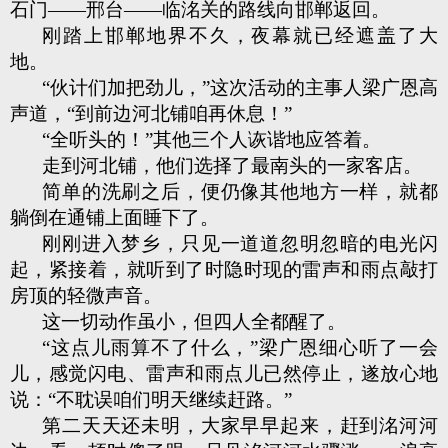
石门——邢台——临洺关的路线向邯郸返回。
刚踏上邯郸地界不久，夜幕就已经遮盖了大
地。
“伙计们加把劲儿，”这次活动的主事人梁广恩高
声道，“到前边河北铺咱再休息！”
“全听头的！”其他三个人诙谐地应答着。
走到河北铺，他们选择了最南头的一家客店。
简单的洗刷之后，便仍像其他地方一样，就都
躺倒在通铺上面睡下了。
刚刚进入梦乡，只见一道道忽明忽暗的电光闪
起，紧接着，就听到了时隐时现的雷声和雨点敲打
房顶的轻微声音。
这一切动作虽小，但四人全都醒了。
“这点儿雨算不了什么，”梁广恩细心听了一会
儿，感觉闪电、雷声和雨点儿已然停止，遂放心地
说：“不耽误咱们明天继续赶路。”
第二天天还未明，大家早早起来，赶到洺河河