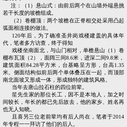
注：（1）悬山式：由前后两个在山墙外端悬挑
若干长度的坡檐组成。
（2）卷棚顶：两个坡檐在正脊相交处采用凸起
弧面相连接的做法。
120年后，为了确准圣井岗戏楼建盖的具体年
代，笔者多方访查，终于得知
戏楼坐南面北，与山门相对，单檐悬山（1）卷
棚布瓦顶（2），面阔三间8.6米，进深二间9.8米，
建筑面积84.28平方米，台基略呈方形，台高1.35
米。侧面结构似前后两个单体叠压在一起，而顶部
南北面坡又形成一体，形成独特的建筑风格。
当年去唐山拉石柱的四位前辈。
笙先生家的那位长工，因不是本地人，加之时
间较长，年长的都已先后故去，他的家乡、姓名再
也无人知晓。
且喜另三位老前辈均有后人尚在，笔者于2014
年专程一一拜访了他们的后人。