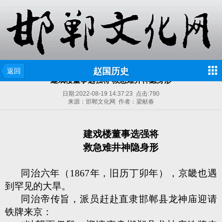
赵国历史
返回
建戏楼董事选强将 救急难井神隐身形
日期:
2022-08-19 14:37:23
点击:
790
来源：邯郸文化网 作者：梁献春
建戏楼董事选强将
救急难井神隐身形
同治六年（1867年，旧历丁卯年），京畿也遇
到罕见的大旱。
同治帝传旨，派员赶赴直隶邯郸县龙神庙迎请
铁牌来京：