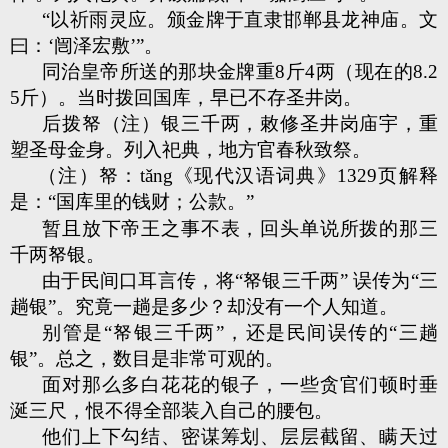
“以祈雨灵应。颁金牌于直隶邯郸县龙神庙。文
曰：‘闿泽宏敷’”。
同治皇帝所送的那块金牌重8斤4两（现在的8.2
5斤）。当时拨回国库，早已不存圣井岗。
后拨帑（注）银三千两，敕修圣井岗庙宇，重
塑圣母金身。列入祀典，地方官春秋致祭。
（注）帑：tǎng《现代汉语词典》1329页解释
是：“国库里的钱财；公款。”
暂且放下帝王之事不表，回头单说所拨的那三
千两帑银。
由于民间口耳言传，将“帑银三千两” 误传为“三
趟银”。究竟一趟是多少？却没有一个人知道。
别管是“帑银三千两”，还是民间误传的“三趟
银”。总之，数目是非常可观的。
面对那么多白花花的银子，一些贪官们顿时垂
涎三尺，恨不得全部装入自己的腰包。
他们上下勾结、密谋筹划、层层截留、瞒天过