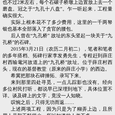
也不过2米左右，每个石磙子桥墩上边置放上去一个
磨盘。冠之于“九孔十八盘”。乍一听起来，工程量
确实很大。
实际上根本花不了多少费用，这里的一千两帑
银也基本全部落入了贪官的腰包。
后人曾在“九孔桥” 故址的东头竖起一块关于“九
孔桥”的石碑。
2015年3月21日（农历二月初二），笔者和笔者
的多年搭档、拓碑行家李发勇先生，专程赶到薛庄
村西输鼋河故道上的“九孔桥”故址。位于薛庄村西
头，现在的基督教堂（原来的薛庄小学）的西边。
希冀把那块石碑捶拓、录写下来。
来到那里四处寻觅，一点儿踪影也没有。经向
多位村民打听，都说早已深埋到地下，具体位置不
详。谈及碑上的文字，竟没一人知晓。
叹惋之后，只得无功而返……
上述两项工程，因为只是为了糊弄上边，且所