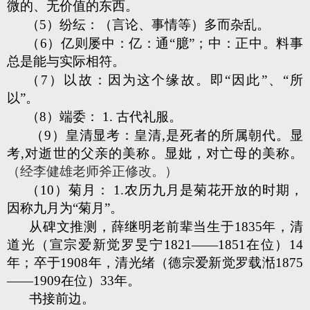
微的、无价值的东西。
（5）纷纭：（言论、事情等）多而杂乱。
（6）亿则屡中：亿：通“臆”；中：正中。料事
总是能与实际相符。
（7）以故：因为这个缘故。即“因此”、“所
以”。
（8）端委： 1. 古代礼服。
（9）皇清显考：皇清,是死者的所属朝代。显
考,对逝世的父亲的美称。显妣，对亡母的美称。
（经李健雄老师斧正修改。）
（10）菊月： 1.农历九月是菊花开放的时期，
因称九月为“菊月”。
从碑文推测，薛继明老前辈当生于1835年，清
道光（宣宗爱新觉罗旻宁1821——1851在位）14
年；卒于1908年，清光绪（德宗爱新觉罗载湉1875
——1909在位）33年。
书接前边。