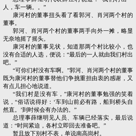
人，车一辆。。”
康河村的董事扭头看了看郭河、肖河两个村的
董事。
郭河、肖河两个村的董事两手向外一摊，略显
无奈地摇了摇头。
康河村的董事见状，知道那两个村比较小，也
没有合适的人选，便说：“最后的一人就由我们村出
吧。”
“可你们村没有车啊。”郭河、肖河两个村的董事
既为康河村的董事替他们争挑重担由衷的感谢，又
有点儿担心地说道。
“我们村是没有车，”康河村的董事勉强的笑着
说，“俗话说得好：‘车到山前必有路，船到桥头自
然直。’到时候会有办法的。”
总理事薛继明见人员、车辆已经落实，最后说
道：“时间紧迫，各村立即回去准备吧。”
暂且放下别村不表，单说南高峝村。