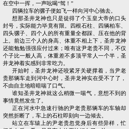
在空中一挥，一声吆喝“驾！”
四辆拉车的骡子便如飞一样向河中心驰去。
想那圣井龙神也只是徒得了个玉皇大帝的口头
封号，实际能力毕竟有限。四根石柱、四辆柏车、
四头骡子、四个人的所有重量全都踩、压在他的背
上。前边三个人的身高、体重不相上下，圣井龙神
还能勉勉强强应付过来；唯有这尹老贵不同，不仅
个子比一般人高，体重差不多顶平常人一个半，圣
井龙神着实感到非常吃力。
开始时，圣井龙神还咬紧牙关硬撑着，当尹老
贵那辆车走到河中心时，圣井龙神实在受不了了，
不由自主地暗暗喘了口气。
谁知圣井龙神就这么稍微一喘气，意想不到的
事情竟然发生了。
正在河水中急速行驰的尹老贵那辆车的车轴却
突然折断了，车上的石柱即刻向一边倾去。
站立在车辕上的尹老贵忽觉身后有些异样，忙