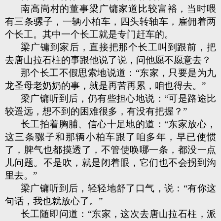
南高峝村的董事梁广镛家道比较富裕，当时喂
有三条骡子，一辆小柏车，四头转轴车，雇佣着两
个长工。其中一个长工就是专门赶车的。
梁广镛到家后，直接把那个长工叫到跟前，把
去唐山拉石柱的事跟他说了说，问他愿不愿意去？
那个长工不假思索地说道：“东家，只要是为九
龙圣母老奶奶的事，就是再苦再累，咱也得去。”
梁广镛听到后，仍有些担心地说：“可是路途比
较遥远，想不到的困难很多，有没有把握？”
长工拍着胸脯、信心十足地的道：“东家放心，
这三条骡子和那辆小柏车跟了咱多年，早已使惯
了，脾气也都摸透了，不管使唤哪一条，都没一点
儿问题。不是吹，就是闭着眼，它们也不会拐到沟
里去。”
梁广镛听到后，轻轻地舒了口气，说：“有你这
句话，我也就放心了。”
长工随即问道：“东家，这次去唐山拉石柱，派