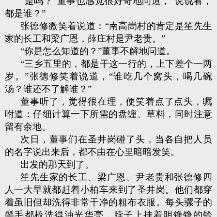
“是吗？”董事也感觉很好奇地问道，“说说看，
都是谁？”
张德修微笑着说道：“南高峝村的肯定是笙先生
家的长工和梁广恩，薛庄村是尹老贵。”
“你是怎么知道的？”董事不解地问道。
“三乡五里的，都是干这一行的，上下差个一两
岁。”张德修笑着说道，“谁吃几个窝头，喝几碗
汤？谁还不了解谁？”
董事听了，觉得很在理，便笑着点了点头，嘱
咐道：仔细计算一下所需的盘缠、草料，同时注意
留有余地。
次日，董事们在圣井岗碰了头，当各自把人员
的名字说出来后，都不由在心里暗暗发笑。
出发的那天到了。
笙先生家的长工、梁广恩、尹老贵和张德修四
人一大早就都赶着小柏车来到了圣井岗。他们都穿
着虽旧但却洗得非常干净的粗布衣服。每头骡子的
鬃毛都梳洗得油光华亮，脖子上挂着明铮铮的铃