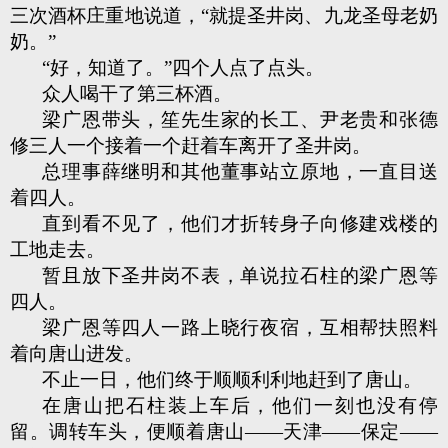
三次酒杯庄重地说道，“就提圣井岗、九龙圣母老奶
奶。”
“好，知道了。”四个人点了点头。
众人喝干了第三杯酒。
梁广恩带头，笙先生家的长工、尹老贵和张德
修三人一个接着一个赶着车离开了圣井岗。
总理事薛继明和其他董事站立原地，一直目送
着四人。
直到看不见了，他们才折转身子向修建戏楼的
工地走去。
暂且放下圣井岗不表，单说拉石柱的梁广恩等
四人。
梁广恩等四人一路上晓行夜宿，互相帮扶照料
着向唐山进发。
不止一日，他们终于顺顺利利地赶到了唐山。
在唐山把石柱装上车后，他们一刻也没有停
留。调转车头，便顺着唐山——天津——保定——