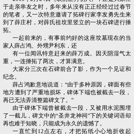
于走亲串友之时，多年来从没有正正经经过过春节
的笔者，又一次特意邀请了拓碑行家李发勇先生来
到了薛庄村，对薛氏祖坟里竖立的一块石碑进行捶
拓。
一起前来的，有事前约好的这座坟墓现在的当
家人薛占鸿、外甥尹利东，还
有一位闻讯特意赶来的薛万成。因天阴湿气太
重，一连捶拓了两次，才算满意。
大家分三次在石碑前合了影，作为一个见证和
纪念。
薛占鸿歉意地说道：“由于多种原因，碑面有些
地方遭到了严重地损坏，碑体下端也被截去一段，
再已无法弄清整篇碑文了。”
由于碑体下端曾被截去一段，又被用水泥围埋
了一截儿，碑文中的“圣井龙神祠”下的关键词语却
再也难于知晓，只能成为永久的遗憾了。
一直忙到12点左右，才把拓纸小心地折收起