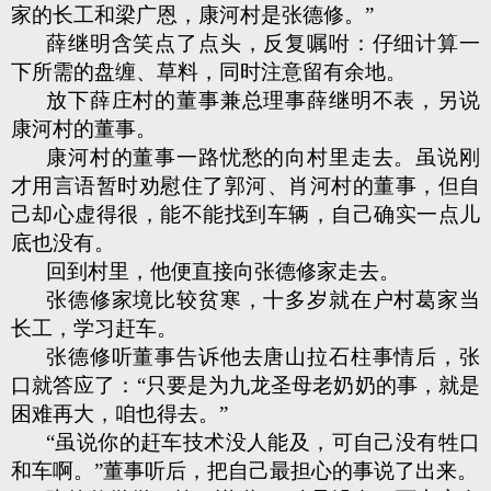
家的长工和梁广恩，康河村是张德修。”
薛继明含笑点了点头，反复嘱咐：仔细计算一
下所需的盘缠、草料，同时注意留有余地。
放下薛庄村的董事兼总理事薛继明不表，另说
康河村的董事。
康河村的董事一路忧愁的向村里走去。虽说刚
才用言语暂时劝慰住了郭河、肖河村的董事，但自
己却心虚得很，能不能找到车辆，自己确实一点儿
底也没有。
回到村里，他便直接向张德修家走去。
张德修家境比较贫寒，十多岁就在户村葛家当
长工，学习赶车。
张德修听董事告诉他去唐山拉石柱事情后，张
口就答应了：“只要是为九龙圣母老奶奶的事，就是
困难再大，咱也得去。”
“虽说你的赶车技术没人能及，可自己没有牲口
和车啊。”董事听后，把自己最担心的事说了出来。