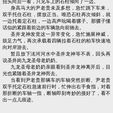
扭头向后一看，只见车上的石柱倾向了一边。
身高马大的尹老贵未及多想，急忙跳下车来，
双手托住石柱，摆放正当。唯恐石柱再次倾斜，就
一边托着定石柱，一边高声吆喝着骡子。那骡子懂
话似的紧跟着前边的车辆急向前驰去。
圣井龙神发觉这一异常变化，急忙施展神威，
鼓足力气，再次承载着四辆拉着石柱的柏车快速地
向对岸游去。
暂且放下洺河河水中圣井龙神等不表，回头再
说圣井岗九龙圣母老奶奶。
九龙圣母老奶奶亲眼看到圣井龙神离开后，目
光也紧随着圣井龙神而去。
当看到尹老贵那辆车的车轴突然折断、尹老贵
双手托定石柱急速前行时，忙伸出右手食指，对着
那折断的车轴一指，断轴即刻奇妙的接好了，看不
出一点儿痕迹。