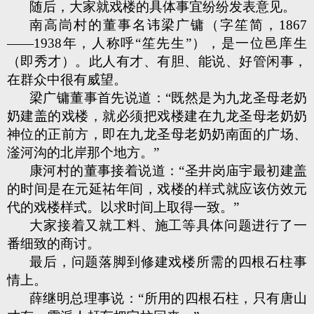
随后，大家就戏楼的具体事宜纷纷发表意见。
南高峝村的董事名讳梁广镛（字笙简，1867
——1938年，人称呼“笙先生”），是一位邑庠生
（即秀才）。此人有才、有胆、能说、好管闲事，
在群众中很有威望。
梁广镛董事首先说道：“既然是为九龙圣母老奶
奶建盖的戏楼，就必须把戏楼建在九龙圣母老奶奶
神位的正前方，即在九龙圣母老奶奶南面的广场、
滏河沟的北岸那个地方。”
康河村的董事接着说道：“圣井岗庙宇最初建盖
的时间是在元延祐年间，戏楼的样式就应该仿效元
代的戏楼样式。以求时间上取得一致。”
大家接着又就工料、施工等具体问题进行了一
番细致的商讨。
最后，问题落脚到修建戏楼所需的四根石柱事
情上。
薛继明总理事说：“所用的四根石柱，只有唐山