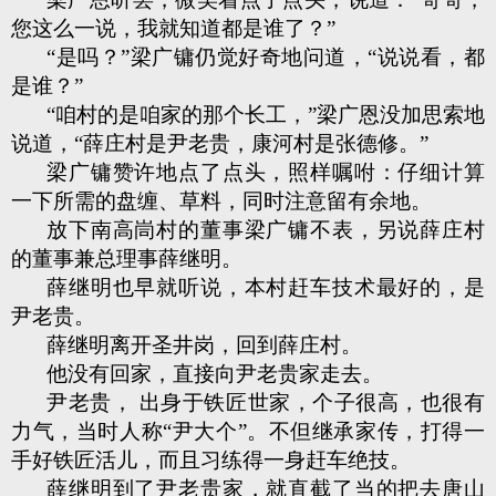
您这么一说，我就知道都是谁了？”
“是吗？”梁广镛仍觉好奇地问道，“说说看，都
是谁？”
“咱村的是咱家的那个长工，”梁广恩没加思索地
说道，“薛庄村是尹老贵，康河村是张德修。”
梁广镛赞许地点了点头，照样嘱咐：仔细计算
一下所需的盘缠、草料，同时注意留有余地。
放下南高峝村的董事梁广镛不表，另说薛庄村
的董事兼总理事薛继明。
薛继明也早就听说，本村赶车技术最好的，是
尹老贵。
薛继明离开圣井岗，回到薛庄村。
他没有回家，直接向尹老贵家走去。
尹老贵， 出身于铁匠世家，个子很高，也很有
力气，当时人称“尹大个”。不但继承家传，打得一
手好铁匠活儿，而且习练得一身赶车绝技。
薛继明到了尹老贵家，就直截了当的把去唐山