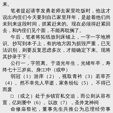
来。
笔者提起请李发勇老师去家里吃饭时，他这才
说出内侄们今天要到自己家里拜年，是趁着他们尚
未到来这段时间，抓紧赶来的。现在必须得赶紧回
去，和内侄们见个面，不能再耽搁了。
午后，笔者将拓纸放到床铺上，一字一字地辨
识、抄写到本子上，有的地方因为损毁严重，已无
法识别，则要反复思虑多次，才能确定下来。现将
其抄录于下：
公行一，字照离。于道光年生，光绪年卒，寿
终七十三岁矣。身□□中（或申）
弱冠（1）游庠（2），视取青衿（3）若草芥
（4）。然不幸先人早逝，家务纷纭（5）。不得已
而废
□ （或之）处于乡镇官私交迫，而公则从容布
置，亿则屡中（6）。以故（7），圣井龙神祠
命修庙祭祀，董事先生共推公为总理经劳事