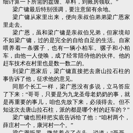
细计算一下所需的盘缠、草料，到账房领取。”
梁广镛最后特别强调，要注意留有余地。
梁广镛从家里出来，便向亲叔伯弟弟梁广恩家
里走去。
梁广恩，虽和梁广镛是亲叔伯兄弟，但家境却
不如梁广镛，过的是完全的自给自足的生活。自家
喂养着一条骡子，也有一辆小柏车。骡子和小柏
车，由他一人使唤，成了经常陪侍他的伙伴。他的
赶车技术在村里也是数一数二的。
到梁广恩家后，梁广镛直接把去唐山拉石柱的
事告诉了他，征求他的意见。
同那个长工一样，梁广恩没有多说，立马答应
了下来：“哥哥，只要是为九龙圣母老奶奶的事，就
是再重要的事儿，咱也先放下来，必须得去。但不
知这次去唐山拉石柱，派的都是哪个村的赶车的？”
梁广镛也照样把实底告诉给了他：“咱村两个，
薛庄村一个，康河村一个。”
梁广恩听罢，微笑着点了点头，说道：“哥哥，