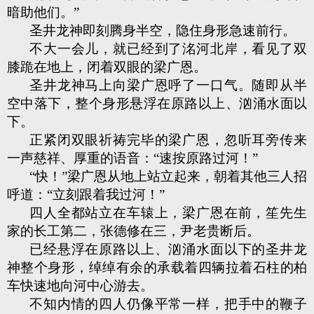
暗助他们。”
圣井龙神即刻腾身半空，隐住身形急速前行。
不大一会儿，就已经到了洺河北岸，看见了双
膝跪在地上，闭着双眼的梁广恩。
圣井龙神马上向梁广恩呼了一口气。随即从半
空中落下，整个身形悬浮在原路以上、汹涌水面以
下。
正紧闭双眼祈祷完毕的梁广恩，忽听耳旁传来
一声慈祥、厚重的语音：“速按原路过河！”
“快！”梁广恩从地上站立起来，朝着其他三人招
呼道：“立刻跟着我过河！”
四人全都站立在车辕上，梁广恩在前，笙先生
家的长工第二，张德修在三，尹老贵断后。
已经悬浮在原路以上、汹涌水面以下的圣井龙
神整个身形，绰绰有余的承载着四辆拉着石柱的柏
车快速地向河中心游去。
不知内情的四人仍像平常一样，把手中的鞭子