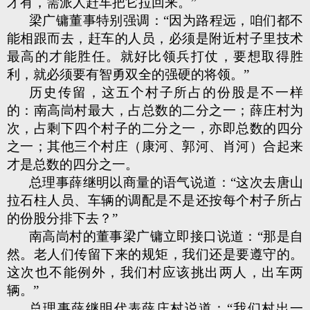
才有，需派人赶车把它拉回来。”
梁广镛董事特别强调：“因为路程远，咱们都不
能相跟而去，赶车的人员，必须是附近村子里技术
最高的才能胜任。就好比领兵打仗，要想取得胜
利，就必须要有智勇双全的强硬的将领。”
历史传留，这五个村子所占的份股是不一样
的：南高峝村最大，占总数的二分之一；薛庄村为
次，占剩下四个村子的二分之一，亦即总数的四分
之一；其他三个村庄（康河、郭河、肖河）合起来
才是总数的四分之一。
总理事薛继明以商量的语气说道：“这次去唐山
拉石柱人员、车辆的调配是不是还按每个村子所占
的份股分排下去？”
南高峝村的董事梁广镛立即接口说道：“那是自
然。老人们传留下来的规矩，我们还是要遵守的。
这次也不能例外，我们村应该挑出两人，出车两
辆。”
总理事薛继明代表薛庄村说道：“我们村出一