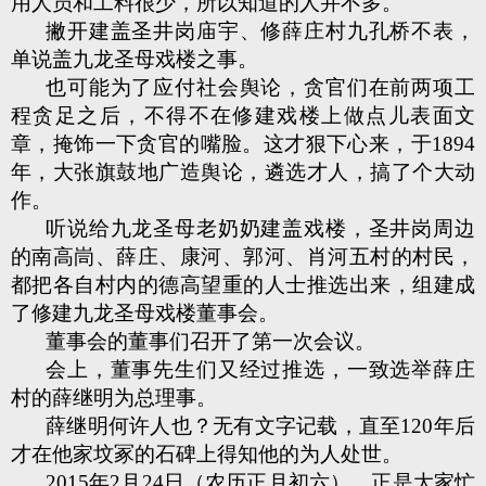
用人员和工料很少，所以知道的人并不多。
撇开建盖圣井岗庙宇、修薛庄村九孔桥不表，
单说盖九龙圣母戏楼之事。
也可能为了应付社会舆论，贪官们在前两项工
程贪足之后，不得不在修建戏楼上做点儿表面文
章，掩饰一下贪官的嘴脸。这才狠下心来，于1894
年，大张旗鼓地广造舆论，遴选才人，搞了个大动
作。
听说给九龙圣母老奶奶建盖戏楼，圣井岗周边
的南高峝、薛庄、康河、郭河、肖河五村的村民，
都把各自村内的德高望重的人士推选出来，组建成
了修建九龙圣母戏楼董事会。
董事会的董事们召开了第一次会议。
会上，董事先生们又经过推选，一致选举薛庄
村的薛继明为总理事。
薛继明何许人也？无有文字记载，直至120年后
才在他家坟冢的石碑上得知他的为人处世。
2015年2月24日（农历正月初六），正是大家忙