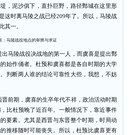
决堤，泥沙俱下，直扑巨野，路径鄄城在这里形
是这时离马陵之战已经209年了。所以，马陵战
此其一。
提出马陵战役决战地的第一人，而虞喜是提出鄄
说的始作俑者。杜预和虞喜都是各自时期的大学
传。判断两人谁的结论可靠性大些，我想，不妨
西晋前期，虞喜的生卒年代不祥，政治活动时期
之间，比杜预晚了近百年。一般情况下，靠近事件
件的要素。尤其是西晋与东晋整个时期，时局动
间的推移随时可能丧失。所以，杜预比虞喜更有