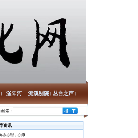
滏阳河
流溪别院
丛台之声
内检索：
荐资讯