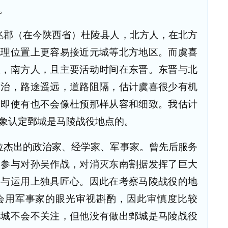
。
兆郡（在今陕西省）杜陵县人，北方人，在北方
地理位置上更容易接近元城等北方地区。而虞喜
人，南方人，且主要活动时间在东晋。东晋与北
而治，路途遥远，道路阻隔，估计虞喜很少有机
，即使有也不会像杜预那样从容和细致。我估计
象认定鄄城是马陵战役地点的。
位杰出的政治家、经学家、军事家。曾先后服务
曾参与对孙吴作战，对消灭东南割据发挥了巨大
察与运用上独具匠心。因此在考察马陵战役的地
会用军事家的眼光审视斟酌，因此审慎度比较
鄄城不会不关注，但他没有做出鄄城是马陵战役