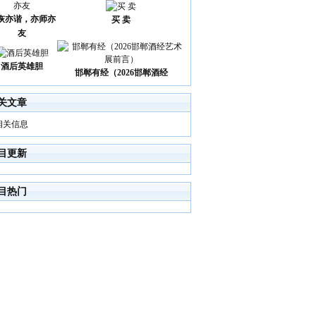
诙亦谐，亦师亦
买 卖
友
酒后英雄胆
邯郸有经（2026邯郸酒经
关文章
相关信息
目更新
目热门