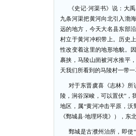
《史记·河渠书》说：大
九条河渠把黄河向北引入渤
远的地方，今天大名县东部
村立于黄河冲积带上。历史
性改变着这里的地形地貌。
裹挟，马陵山崮被河水推平
天我们所看到的马陵村一带一
对于东晋虞喜《志林》所
陵，涧谷深峻，可以置伏”，
地区，属“黄河冲击平原，沃
《鄄城县·地理环境》），东北
鄄城是古濮州治所，即使“