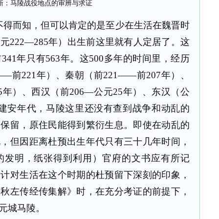
不得而知，但可以肯定的是至少在生活在魏晋时
222—285年）出生前这里就有人定居了。这
41年只有563年。这500多年的时间里，经历
——前221年）、秦朝（前221——前207年）、
05年）、西汉（前206—公元25年）、东汉（公
除去建安年代，马陵这里还没有查到战争和动乱的
到保留，原住民能得到繁衍生息。即使在动乱的
化，但因距离杜预出生年代只有三十几年时间，
的发明，纸张得到利用）官府的文书应有所记
估计对生活在这个时期的杜预留下深刻的印象，
春秋左传经传集解》时，在充分考证的前提下，
元城马陵。