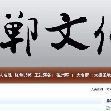
人名胜
红色邯郸
王边溪谷
磁州窑
大名府
太极圣地
人员查询
站
推