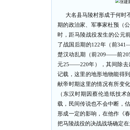
大名县马陵村形成于何时
期的政治家、军事家杜预（公元
时，距马陵战役发生的公元前3
了战国后期的122年（前341
楚汉动乱期（前209——前2
元25——220年），其间
记载，这里的地形地物能得
献帝时期这里的情况有所变
（东汉时期因蔡伦造纸技术
载，民间传说也不会中断，
形成一定的影响，在他作《
把马陵战役的决战战场确定在