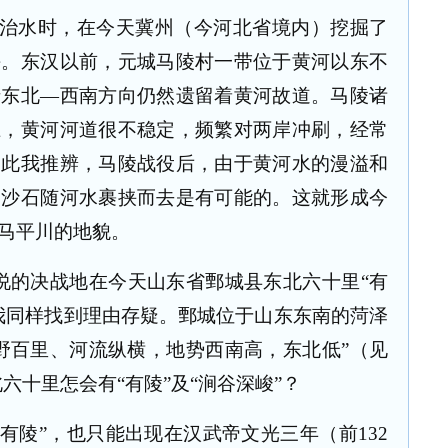
禹治水时，在今天冀州（今河北省境内）挖掘了
海。东汉以前，元城马陵村一带位于黄河以东不
沿东北—西南方向仍然遗留着黄河故道。马陵诸
上，黄河河道很不稳定，频繁对两岸冲刷，经常
因此我推辨，马陵战役后，由于黄河水的漫溢和
，沙石随河水裹挟而去是有可能的。这就形成今
马平川的地貌。
说的决战地在今天山东省鄄城县东北六十里“有
我同样找到理由存疑。鄄城位于山东东南的菏泽
野百里、河流纵横，地势西南高，东北低”（见
六十里怎会有“有陵”及“涧谷深峻”？
有陵”，也只能出现在汉武帝文光三年（前132