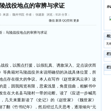
陵战役地点的审辨与求证
亦
:07:45 来源： 魏州书院 作者： 张建新 浏览：
918
分享：
微信
新浪
QQ空间
更多
相
无
栏
名战役，以围点打援，以假乱真、诱敌深入、定点设伏而
栏
》等典籍对马陵战役并未说明确切的决战具体位置，所
地点存在很大的争议。本人在写作《赵世家风云录》这
的是，因我阅览有限，思索浅显，角度扭曲，粗解书中
发生在大名县马陵村一带的论断。读了《应进一步喊亮
》，几天来重新读了《史记》的《赵世家》《魏世家》
翻了翻《竹书纪年》，然后经过几天思考，逐渐倾向“元