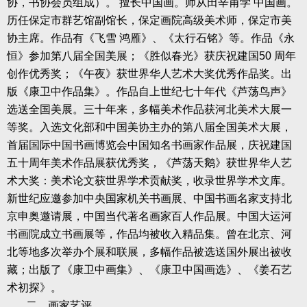
协，书协会员组成）。
擅长中国画。师从田辛甫学
中国画。
历任保定市群艺馆副馆长，保定画院高级美术师，保定市美
协主席。作品有《飞雪
鸿雁》、《太行石铭》等。作品《永
恒》参加第八届全国美展；《胜似春光》获庆祝建国
50
周年
创作优秀奖；《午夜》获世界华人艺术大奖优秀作品奖。出
版《康卫中作品集》。作品自上世纪七十年代《芦荡鸟声》
选送全国美展。三十年来，多幅美术作品获河北美术大展一
等奖。入选文化部和中国美协主办的第八届全国美术大展，
首届国际中国书画博览会中国知名书画家作品展，庆祝建国
五十周年美术作品展获优秀奖，《芦荡天鹅》获世界华人艺
术大奖：美术论文获世界学术贡献奖，收录世界学术文库。
新世纪应邀参加中央国家机关书画展、中国书画名家支持北
京申奥邀请展，中国当代著名画家百人作品展。中国大运河
书画院成立书画展等，作品均被收入精品集。曾在北京、河
北等地多次举办个展和联展，多幅作品被选送国外展出被收
藏；出版了《康卫中画集》、《康卫中国画选》、《姜石艺
术初探》。
二、画家艺评