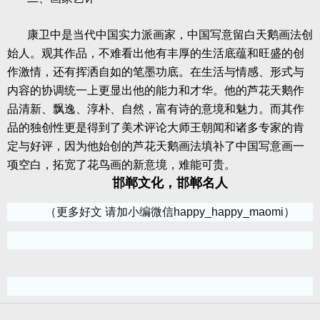
康卫中是当代中国实力派画家，中国写意留白天鹅画法创
始人。观其作品，不难看出他有丰厚的生活底蕴和旺盛的创
作激情，还有挥洒自如的笔墨功底。在生活与情感、形式与
内容的协调统一上更显出他的能力和才华。他的芦花天鹅作
品清新、飘逸、淳朴、自然，富有诗的意境和魅力。而其作
品的独创性更是得到了美术评论大师王朝闻和诸多专家的肯
定与好评，因为他始创的芦花天鹅画法填补了中国写意画一
项空白，拓宽了花鸟画的新意境，难能可贵。
邯郸文化，邯郸名人
（更多好文 请加小编微信happy_happy_maomi）