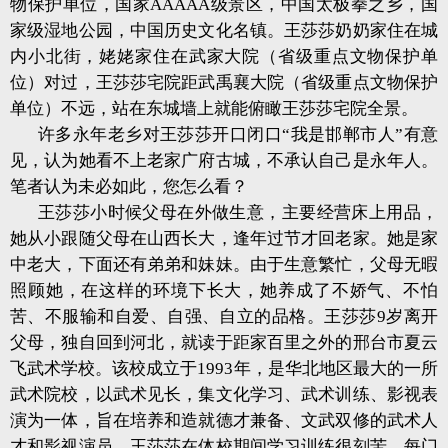
物保护单位，国家AAAAA级景区，中国太极拳之乡，国
家级湿地公园，中国历史文化名镇。王莎莎奶奶家住在城
内小北街，姥姥家住在武家大院（省级重点文物保护单
位）对过，王莎莎宅院距武禹襄大院（省级重点文物保护
单位）不远，站在东城墙上就能俯瞰王莎莎宅院全景。
许多永年老乡对王莎莎开口闭口“我是邯郸市人”有意
见，认为她看不上老家广府古城，不承认自己是永年人。
笔者认为未必如此，您怎么看？
王莎莎小时候父母在外做生意，主要经营床上用品，
她从小跟随父母在山西长大，逢年过节才回老家。她是家
中老大，下面还有弟弟和妹妹。由于生意繁忙，父母无暇
照顾她，在这样的环境下长大，她养成了不娇气、不怕
苦、不服输和自爱、自强、自立的品格。王莎莎9岁离开
父母，独自回到河北，就读于距家百里之外的邢台市夏云
飞武术学校。该校成立于1993年，是华北地区最大的一所
武术院校，以武术见长，集文化学习、武术训练、影视表
演为一体，旨在培养和造就德才兼备、文武双修的武术人
才和影视演员。王莎莎在体校期间学习训练很刻苦，每门