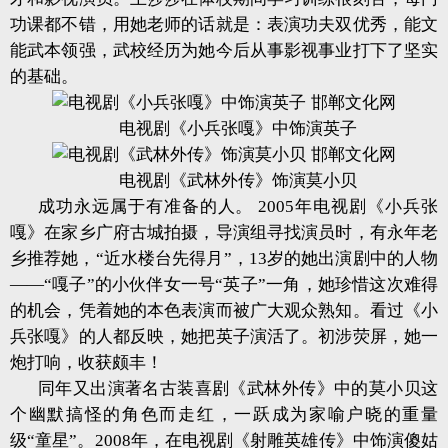
功课都不错，用她老师的话就是：表演功夫双优秀，能文
能武本领强，武校经历为她今后从事影视事业打下了坚实
的基础。
电视剧《小兵张嘎》中饰演英子
电视剧《武林外传》饰演莫小贝
成功永远属于有准备的人。 2005年电视剧《小兵张
嘎》在家乡广府古城拍摄，导演组寻找演员时，有永年老
乡推荐她，“近水楼台先得月”，13岁的她出演剧中的人物
——“嘎子”的小伙伴女一号“英子”一角，她珍惜这次难得
的机会，凭着她的本色表演而被广大观众熟知。看过《小
兵张嘎》的人都反映，她把英子演活了。初涉荧屏，她一
炮打响，收获颇丰！
同年又出演著名古装喜剧《武林外传》中的莫小贝这
个幽默搞怪的角色而走红，一跃成为家喻户晓的重量
级“童星”。2008年，在电视剧《射雕英雄传》中饰演傻姑