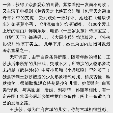
一角，获得了众多观众的喜爱。紧接着她一发而不可收，
又主演了电视剧《包青天之七侠五义》和《包青天之碧血
丹青》中的艾虎，受到观众一致好评。她还在《健康快
车》饰演莫小蓓，《河流如血》饰演嘟嘟，《100个爱上
上班的理由》饰演乐乐，电影《十三岁女孩》饰演宝宝，
《膘行天下》饰演采儿，《大厨小兵》饰演玲玲，《特殊
协议》饰演丁美玉。 几年下来，她已为国内屈指可数最
著名童星之一。
无可讳言，由于自身条件所限，随着年龄的增长，王
莎莎后来所拍的几部戏，突破不大，所饰演的人物形象均
未超越《武林外传》中莫小贝和《小兵张嘎》里的英子！
独孤求剑王莎莎塑造的少女形象稚气可掬、精灵古怪、幽
默搞笑，很能取悦观众特别是少年儿童。她塑造的“白富
美”形象，与高圆圆、唐嫣、刘亦菲、孙俪等相比，有一
定差距！希望今后老乡能根据自身条件，闯出一条适合自
己的发展之路。
王莎莎，做为广府古城的儿女，你与古城相得益彰、