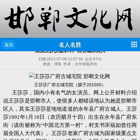
名人名胜
返回
演员王莎莎是永年广府古城东街人
日期:
2021-07-06 12:07:39
点击:
6741
来源：博客 作者：永年独孤求剑
201505
王莎莎广府古城宅院（摄于
）
王莎莎，国内小有名气的女演员。网上公开材料介绍
说王莎莎是邯郸市人，使很多人都错误地认为她是邯郸市
区人，其实王莎莎是地地道道的永年县广府古城人。王莎
莎1992年1月18日（农历腊月十四）出生在永年县广府东
街（该街被称为“中国北方第一村”，村支书宋福如曾任两
届全国人大代表）。王莎莎老家广府古城为国家级重点文