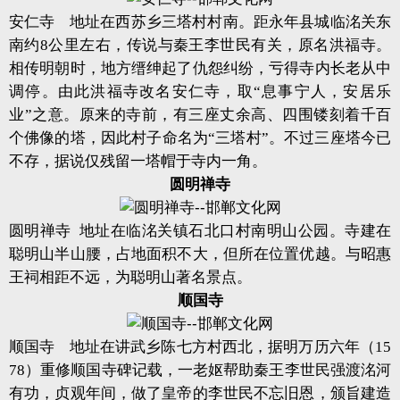
安仁寺 地址在西苏乡三塔村村南。距永年县城临洺关东
南约8公里左右，传说与秦王李世民有关，原名洪福寺。
相传明朝时，地方缙绅起了仇怨纠纷，亏得寺内长老从中
调停。由此洪福寺改名安仁寺，取“息事宁人，安居乐
业”之意。原来的寺前，有三座丈余高、四围镂刻着千百
个佛像的塔，因此村子命名为“三塔村”。不过三座塔今已
不存，据说仅残留一塔帽于寺内一角。
圆明禅寺
圆明禅寺 地址在临洺关镇石北口村南明山公园。寺建在
聪明山半山腰，占地面积不大，但所在位置优越。与昭惠
王祠相距不远，为聪明山著名景点。
顺国寺
顺国寺 地址在讲武乡陈七方村西北，据明万历六年（15
78）重修顺国寺碑记载，一老妪帮助秦王李世民强渡洺河
有功，贞观年间，做了皇帝的李世民不忘旧恩，颁旨建造