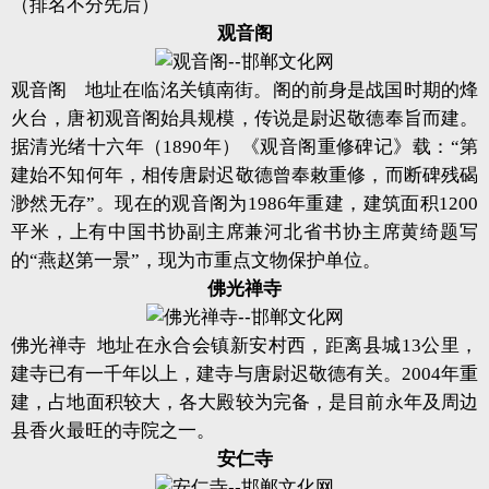
（排名不分先后）
观音阁
观音阁 地址在临洺关镇南街。阁的前身是战国时期的烽
火台，唐初观音阁始具规模，传说是尉迟敬德奉旨而建。
据清光绪十六年（1890年）《观音阁重修碑记》载：“第
建始不知何年，相传唐尉迟敬德曾奉敕重修，而断碑残碣
渺然无存”。现在的观音阁为1986年重建，建筑面积1200
平米，上有中国书协副主席兼河北省书协主席黄绮题写
的“燕赵第一景”，现为市重点文物保护单位。
佛光禅寺
佛光禅寺 地址在永合会镇新安村西，距离县城13公里，
建寺已有一千年以上，建寺与唐尉迟敬德有关。2004年重
建，占地面积较大，各大殿较为完备，是目前永年及周边
县香火最旺的寺院之一。
安仁寺