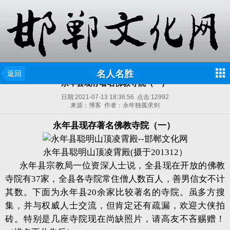
名人名胜
返回
永年县现存著名佛教寺院（一）
日期:
2021-07-13 18:36:56
点击:
12992
来源：博客 作者：永年独孤求剑
永年县现存著名佛教寺院（一）
永年县聪明山顶凌霄殿(摄于201312）
永年县宗教局一位资深人士说，全县现在开放的佛教
寺院有37家，全县各寺院常住僧人数百人，善男信女不计
其数。下面为永年县20余家比较著名的寺院。虽多方搜
集，并与权威人士交流，但肯定还有疏漏，欢迎大侠拍
砖。特别是几座寺院现在尚缺照片，请高友不吝赐赠！