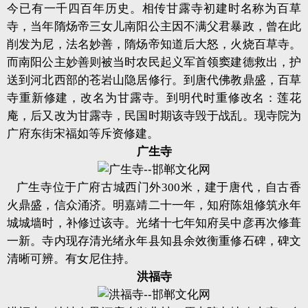
今已有一千四百年历史。相传甘露寺初建时名称为百草
寺，当年隋炀帝三女儿南阳公主因不满父君暴政，曾在此
削发为尼，法名妙善，隋炀帝知道后大怒，火烧百草寺。
而南阳公主妙善则被当时农民起义军首领窦建德救出，护
送到河北西部的苍岩山隐居修行。到唐代佛教鼎盛，百草
寺重新修建，改名为甘露寺。到明代时重修改名：莲花
庵，后又改为甘露寺，民国时期该寺毁于战乱。现寺院为
广府东街宋福如等斥资修建。
广生寺
广生寺位于广府古城西门外300米，建于唐代，自古香
火鼎盛，信众涌济。明嘉靖二十一年，知府陈俎修筑永年
城城墙时，补修过该寺。光绪十七年知府吴中彦再次修葺
一新。寺内现存清光绪永年县知县余效衡重修石碑，碑文
清晰可辨。有女尼住持。
洪福寺