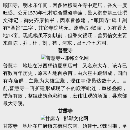
顺国寺。明永乐年间，因多姓移民在寺中定居，香火一度
旺盛。公元1578年七村联合重修寺庙，邑人御史姚三让撰
文碑记，御史齐康执书，因奉旨修建，“顺国寺”碑上刻
有“圣旨”二字，其它寺院均无。原寺占地5亩，另有香火
地13亩。现规模虽不如以前，但香火很旺，善男信女主要
来自陈，乔，杜，刘，苑，河东，吕七个七方村。
普慧寺
普慧寺 地址在张西堡镇夏堡店村，又名东大寺。该寺已
有数百年历史，原来占地百余亩，由六座主殿组成，四面
有寺庙群，主殿为大雄宝殿，现住寺僧员达数十人。目
前,普慧寺一再扩建形成现了在的殿宇毗连，重楼叠阁，
错落有致，整组建筑色彩绚丽，宏伟壮观的场面，县东部
最大寺院。
甘露寺
甘露寺 地址在广府镇东街村东南。始建于北魏时期，至