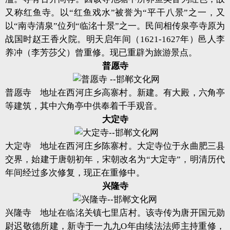
又称红鱼寺。以“红鱼戏水”被誉为“平干八景”之一，又
以“南寺清泉”位列“临洺十景”之一。民间相传泉亭寺原为
战国时赵王香火院。明天启年间（1621-1627年）邑人李
养冲（李芳莎父）曾重修。现已重辟为旅游景点。
普愿寺
普愿寺 地址在西河庄乡高寨村。新建。有大殿，六角亭
等建筑，其中六角亭中供奉着千手观音。
大定寺
大定寺 地址在西河庄乡陈寨村。大定寺位于永曲肥三县
交界，始建于唐朝初年，宋朝改名为“大定寺”，明清历代
年间经过多次修复，现正在重修中。
兴隆寺
兴隆寺 地址在临洺关镇七里店村。该寺传为唐开国元勋
尉迟敬德所建，新寺于一九九O年由续法法师主持重修，