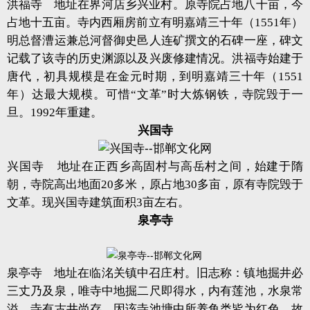
洪福寺 地址在界河店乡兴业村。原寺院占地八十亩，今
占地十五亩。寺内西厢房前立有明嘉靖三十年（1551年）
明总督漕运兼总河督御史邑人连矿撰文的石碑一座，碑文
记载了该寺的历史渊源以及兴废修建情况。洪福寺始建于
唐代，初具规模是在金元时期，到明嘉靖三十年（1551
年）达最大规模。可惜“文革”时大炼钢铁，寺院毁于一
旦。1992年重建。
兴国寺
兴国寺 地址在正西乡高固村与高岳村之间，始建于隋
朝，寺院高出地面20多米，原占地30多亩，原有寺院毁于
文革。现兴国寺建筑面积3亩左右。
泉亭寺
泉亭寺 地址在临洺关镇中召庄村。旧志称：镇地掘井必
三丈乃及泉，唯寺中地掘二尺即得水，内有莲池，水泉常
溢。寺有古井尚存。因该寺池塘中所养鱼类皆为红色，故