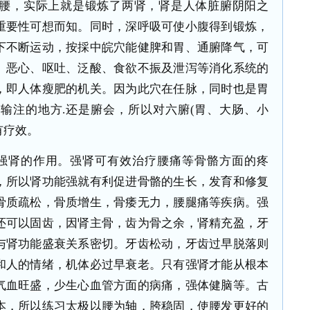
腰，实际上就是锻炼了两肾，肾是人体脏腑阴阳之
重要性可想而知。同时，深呼吸可使小腹得到锻炼，
下不断运动，按採中皖穴能健脾和胃、通腑降气，可
、恶心、呕吐、泛酸、食欲不振及泄泻等消化系统的
，即人体瘦肥的机关。因为此穴在任脉，同时也是胃
接输注的地方
.
还是腑会，所以对六腑
(
胃、大肠、小
有疗效。
强肾的作用。强肾可有效治疗腰痛等骨骼方面的疼
，所以肾功能强就有利促进骨骼的生长，发育和修复
骨质疏松，骨质增生，骨痿无力，腰腿痛等疾病。强
还可以固齿，因肾主骨，齿为骨之余，肾精充盈，牙
与肾功能盛衰关系密切。牙齿松动，牙齿过早脱落则
和人的情绪，机体必过早衰老。只有强肾才能从根本
气血旺盛，少生心血管方面的病痛，强体健脑等。古
本，所以练习太极以腰为轴，胯稳固，使腰发更好的