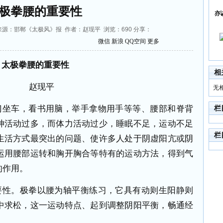
极拳腰的重要性
亦
8:05 来源：邯郸《太极风》报 作者：赵现平 浏览：
690
分享：
微信
新浪
QQ空间
更多
太极拳腰的重要性
相
赵现平
无
门坐车，看书用脑，举手拿物用手等等、腰部和脊背
栏
神活动过多，而体力活动过少，睡眠不足，运动不足
栏
生活方式最突出的问题、使许多人处于阴虚阳亢或阴
运用腰部运转和胸开胸合等特有的运动方法，得到气
的作用。
要性。极拳以腰为轴平衡练习，它具有动则生阳静则
中求松，这一运动特点、起到调整阴阳平衡，畅通经