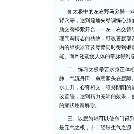
如太极中的左右野马分鬃一
背穴等，达到疏通夹脊调练心肺
肋交替松紧开合，一左一右交替
理气调情志的功效，可改善腰部
内的组织器官及脊背同时得到锻
能、而且还能使人体的带脉得到
二、练习太极拳要求身正体
静，气沉丹田，命意源头在腰隙
水上升，心肾相交，维持阴阳的
改善睡，达到精力充沛的效果，
的症状逐新解除。
三、以腰为轴可以使命门得
是元气之根，十二经脉生气之源