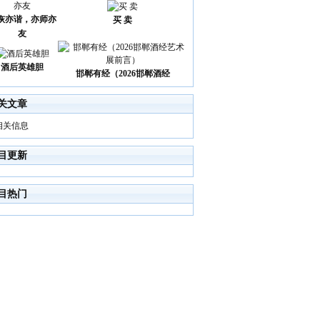
诙亦谐，亦师亦
买 卖
友
酒后英雄胆
邯郸有经（2026邯郸酒经
关文章
相关信息
目更新
目热门