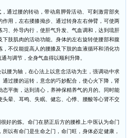
式，通过腰的转动，带动肩胛骨活动、可刺激背部夹
的作用，左右搂膝拗步、通过转身左右伸臂，可使两
练习、外导内行，使肝气升发、气血调和，达到琉肝
及下肢肌肉的活动功能。身体的左右旋转使腰部和腹
炼，不仅能提高人的腰膝及下肢的血液循环和消化功
疏通与调节，全身气血得以顺利升降。
松以腰为轴，在心法上以意念活动为主，强调动中求
。通过腰的运转，意念的巧妙配合，使心火下降，肾
动态平衡，达到清心，养神保精养气的月的。同时能
使头晕、耳鸣、失眠、健忘、心悸、腰酸等心肾不交
到很好的炼。命门在脐正后方的腰椎上
.
中医认为命门
，所以有命门是生命之门，命门旺，身体必定健康，