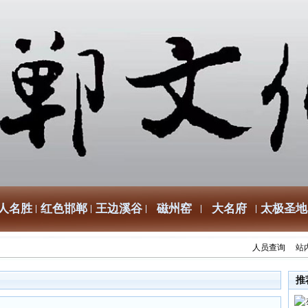
人名胜
红色邯郸
王边溪谷
磁州窑
大名府
太极圣地
人员查询
站
推