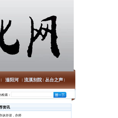
滏阳河
流溪别院
丛台之声
内检索：
荐资讯