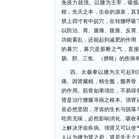
免疫力就强。以腰为主宰，锻炼
根，先天之本，生命的源泉，其
脐上四寸有中皖穴，在转腰呼吸
以防治、胃、腹痛、腹胀、反胃
功能紊乱，还能起到减肥的作用
的募穴，募穴是脏断之气，直
肠、胆、三焦、（膀晄）的疾病
四、太极拳以腰为主可起到
痛。因肾藏精，精生髓，髓养骨
的作用。筋骨如果强壮，不易得
肾是治疗腰腿等病之根本。强肾
齿必然坚固，牙齿的生长与脱落
吃而无味，必然影响消化，吸收
上解决牙齿疾病。强肾又可以使
人认为腰为肾之府，肾是先天之