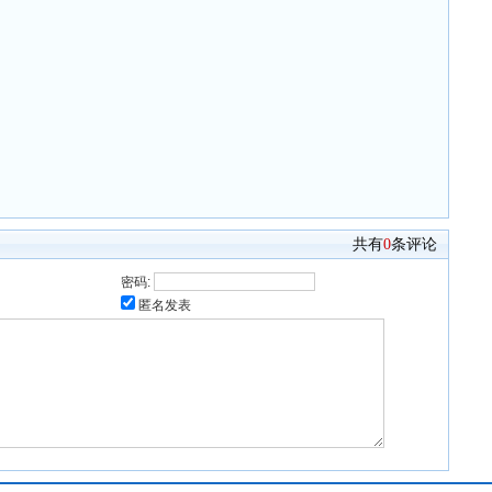
共有
0
条评论
密码:
匿名发表