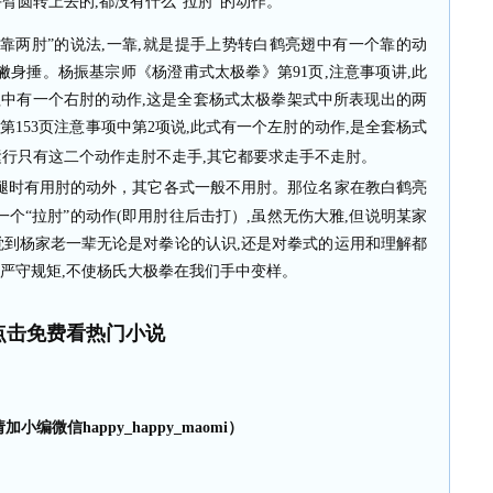
手臂圆转上去的
,
都没有什么“拉肘”的动作。
靠两肘”的说法
,
一靠
,
就是提手上势转白鹤亮翅中有一个靠的动
撇身捶。杨振基宗师《杨澄甫式太极拳》第
91
页
,
注意事项讲
,
此
程中有一个右肘的动作
,
这是全套杨式太极拳架式中所表现出的两
,
第
153
页注意事项中第
2
项说
,
此式有一个左肘的动作
,
是全套杨式
运行只有这二个动作走肘不走手
,
其它都要求走手不走肘。
腿时有用肘的动外，其它各式一般不用肘。那位名家在教白鹤亮
个“拉肘”的动作
(
即用肘往后击打）
,
虽然无伤大雅
,
但说明某家
觉到杨家老一辈无论是对拳论的认识
,
还是对拳式的运用和理解都
严守规矩
,
不使杨氏大极拳在我们手中变样。
点击免费看热门小说
小编微信happy_happy_maomi）