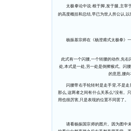
太极拳论中说
:
根于脚
,
发于腿
,
主宰
的高度概括和总结
,
早已为世人所公认
,
以
杨振基宗师在《杨澄甫式太极拳》
此式有一个闪腰
,
一个转腰的动作
,
先右
处
,
本式是一处
,
另一处是倒撵猴式。闪腰
的意思
,
腰向
闪腰带右手轮转时是走手背
,
不是走
那么
,
这两者之间有什么关系么
?
没有。
用也很厉害
,
只是表现的位置不同罢了。
请看杨振国宗师的图片。因为图中