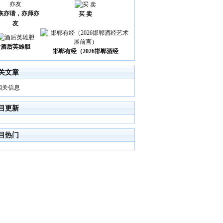
诙亦谐，亦师亦
买 卖
友
酒后英雄胆
邯郸有经（2026邯郸酒经
关文章
相关信息
目更新
目热门