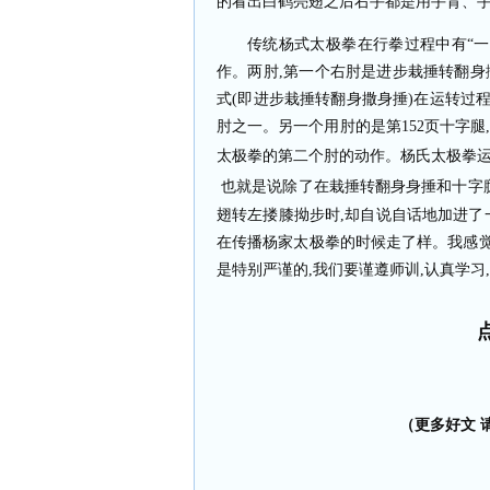
的看出白鹤亮翅之后右手都是用手背、
传统杨式太极拳在行拳过程中有“一
作。两肘
,
第一个右肘是进步栽捶转翻身
式
(
即进步栽捶转翻身撒身捶
)
在运转过
肘之一。另一个用肘的是第
152
页十字腿
太极拳的第二个肘的动作。杨氏太极拳
也就是说除了在栽捶转翻身身捶和十字
翅转左搂膝拗步时
,
却自说自话地加进了一
在传播杨家太极拳的时候走了样。我感
是特别严谨的
,
我们要谨遵师训
,
认真学习
,
（更多好文 请加