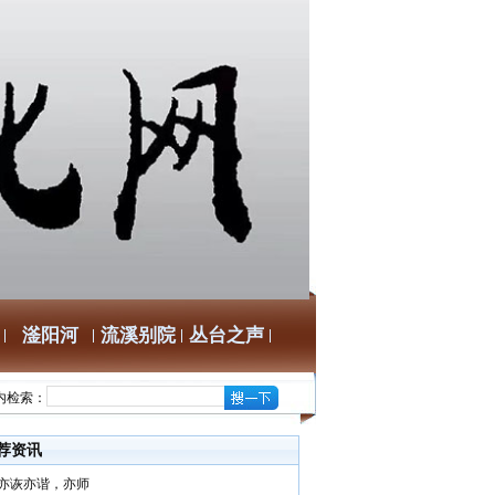
滏阳河
流溪别院
丛台之声
内检索：
荐资讯