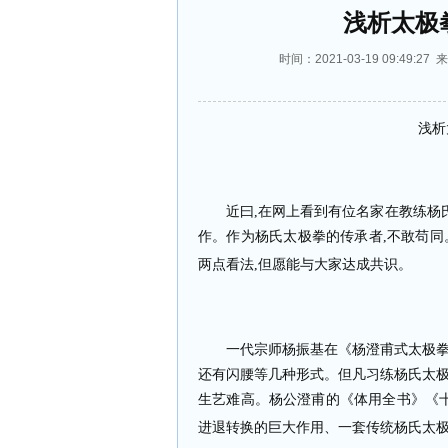
浅析太极拳
时间：2021-03-19 09:4
浅析
近曰
,
在网上看到有位名家在教练杨
作。作为杨氏太极拳的传承者
,
不敢苟同
两点看法
,
但愿能与大家达成共识。
一代宗师杨振基在《杨澄甫式太极
还有闪腰等几种形式。但凡习练杨氏太
生艺难高。杨公澄甫的《体用全书》《
进退转换的巨大作用、一套传统杨氏太