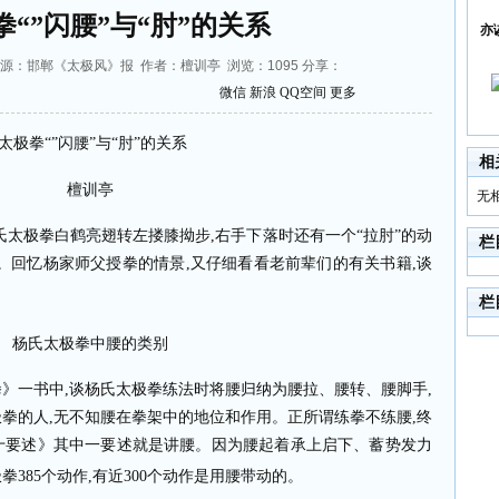
“”闪腰”与“肘”的关系
亦
9:27 来源：邯郸《太极风》报 作者：檀训亭 浏览：
1095
分享：
微信
新浪
QQ空间
更多
太极拳“”闪腰”与“肘”的关系
相
檀训亭
无
氏太极拳白鹤亮翅转左搂膝拗步
,
右手下落时还有一个“拉肘”的动
栏
。回忆杨家师父授拳的情景
,
又仔细看看老前辈们的有关书籍
,
谈
栏
杨氏太极拳中腰的类别
拳》一书中
,
谈杨氏太极拳练法时将腰归纳为腰拉、腰转、腰脚手
,
极拳的人
,
无不知腰在拳架中的地位和作用。正所谓练拳不练腰
,
终
十要述》其中一要述就是讲腰。因为腰起着承上启下、蓄势发力
极拳
385
个动作
,
有近
300
个动作是用腰带动的。