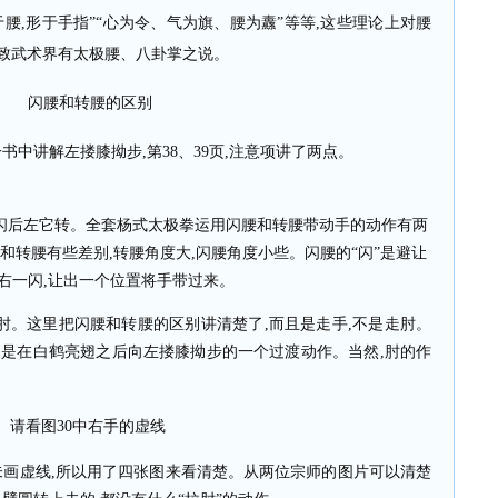
于腰
,
形于手指”“心为令、气为旗、腰为纛”等等
,
这些理论上对腰
致武术界有太极腰、八卦掌之说。
闪腰和转腰的区别
一书中讲解左搂膝拗步
,
第
38
、
39
页
,
注意项讲了两点。
闪后左它转。全套杨式太极拳运用闪腰和转腰带动手的动作有两
和转腰有些差别
,
转腰角度大
,
闪腰角度小些。闪腰的“闪”是避让
右一闪
,
让出一个位置将手带过来。
肘。这里把闪腰和转腰的区别讲清楚了
,
而且是走手
,
不是走肘。
只是在白鹤亮翅之后向左搂膝拗步的一个过渡动作。当然
,
肘的作
请看图
30
中右手的虚线
未画虚线
,
所以用了四张图来看清楚。从两位宗师的图片可以清楚