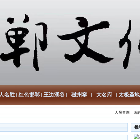
人名胜
红色邯郸
王边溪谷
磁州窑
大名府
太极圣地
人员查询
站
推