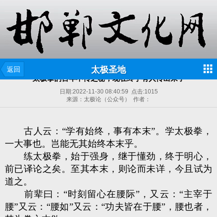
太极圣地
返回
太极拳的百年不传之秘，现在终于有人传出来了
日期:
2022-11-30 08:40:59
点击:
1015
来源：太极论（公众号） 作者：
古人云：“学有始终，事有本末”。学太极拳，
一大事也。岂能无其始终本末乎。
练太极拳，始于强身，继于懂劲，终于明心，
前已译论之矣。至其本末，则论而未详，今且试为
道之。
前辈曰：“时刻留心在腰际”，又云：“主宰于
腰”又云：“腰如”又云：“功夫皆在于腰”，腰也者，