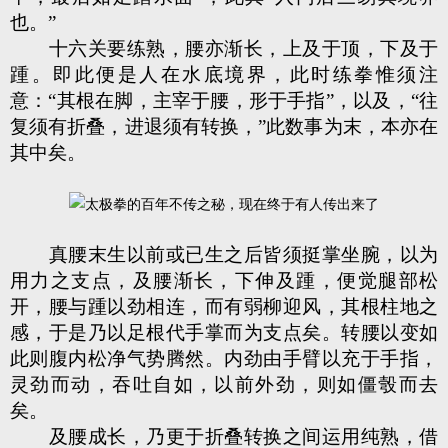
也。”
十六关要练熟，腰亦渐长，上及于顶，下及于
踵。即此便是人在水底境界，此时练拳惟须注
意：“其根在脚，主宰于腰，形于手指”，以及，“往
复须有折叠，进退须有转换，”此数事为末，本亦在
其中矣。
真腰末生以前或已生之后皆须挺掌坐腕，以为
用力之支点，及腰渐长，下伸及踵，便觉腿部松
开，腰与踵以劲相连，而有弱柳迎风，其根柱地之
感，于是乃以足根代手掌而为支点矣。转腰以变如
此则腹内松净气势腾然。内劲由手臂以充于手指，
灵劲而动，吞吐自如，以前外劲，则如僵彀而去
矣。
及腰成长，乃更于折叠转换之间运用纯熟，借