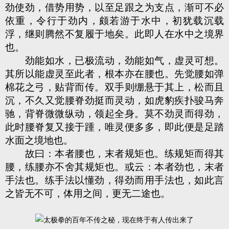
劲使劲，借势用势，以至足跟之为支点，渐可不必
依重，令行于劲内，颇若游于水中，初犹载沉载
浮，继则腾然不复履于地矣。此即人在水中之境界
也。
劲能如水，已极流动，劲能如气，虚灵可想。
其所以能虚灵至此者，根本亦在腰也。先觉腰如弹
棉花之弓，贴背而传。双手则绷悬于其上，松而且
沉，不久又觉腰脊劲挺而灵动，如虎豹疾扑骏马奔
驰，背脊微微纵动，领起全身。莫不劲灵而得劲，
此时腰脊复又接于踵，唯灵便多多，即此便是足踏
水面之境地也。
故曰：本者腰也，末者规矩也。练规矩而得其
腰，练腰亦不舍其规矩也。或云：本者劲也，末者
手法也。练手法以懂劲，得劲而用手法也，如此言
之皆无不可，体用之间，更无二途也。