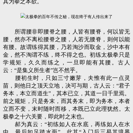
其为拳之本欲。
所谓腰非即腰脊之腰，人皆有腰脊，何以皆无
腰，然亦不离松腰脊之腰，人若无腰脊，则何以能
有腰。故谓练得其腰，乃若淘沙而取金，沙中本有
金，然不淘谓不练，终不得之也。初练太极拳只是
学规矩，久久而练之，一旦即能有其腰。古人
云：“是集义所生者”岂不然乎。
腰初生时，只如三寸嫩芽，夫惟有此一点灵
苗，则他日之顶天立地，决可与期，古人云：“君子
务本，本立而道生”，其本已立，其道一日千里焉。
前之规矩，只是务末，而其务末，即为务本，本者
立而不变，末时随时而移，本既已立此理犹然。太
极拳之十六关要，即此时之末也。
郝为真云：“初练如人在水底，再练如人在水
中，最后如足踏水面”，此其“入门后三易其境界