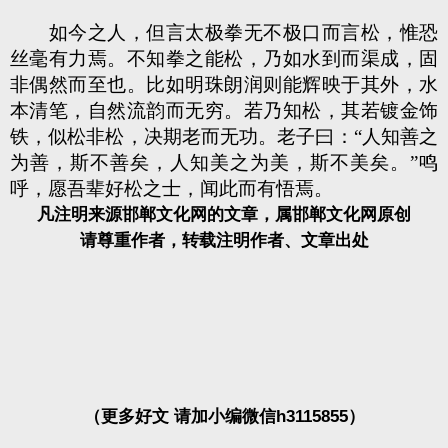
如今之人，但言太极拳无不极口而言松，惟恐
丝毫有力焉。不知拳之能松，乃如水到而渠成，固
非偶然而至也。比如明珠朗润则能辉映于其外，水
本清笔，自然流韵而无穷。若乃知松，其若镀金饰
铁，似松非松，决期老而无功。老子曰：“人知善之
为善，斯不善矣，人知美之为美，斯不美矣。”鸣
呼，愿吾辈好松之士，闻此而有悟焉。
凡注明来源邯郸文化网的文章，属邯郸文化网原创
请尊重作者，转载注明作者、文章出处
（更多好文 请加小编微信h3115855）