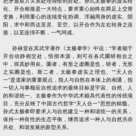
把矛盾双方关系处理得恰到好处。孙式太极拳的虚实转
化、开合相接是一大特点，要求重心始终在两足上交替
变换，利用重心的连续变化协调、浑融周身的虚实、阴
阳，求中和而达至灵、至空。以开合作为左右转身之连
接，以至连绵不断，一气呵成。
孙禄堂在其武学著作《太极拳学》中说：“学者能于
开合动静相交处，悟彻本源，则可在各式圜研相合之
中，得其妙用矣。圜者，有形之虚圈是也，研者，无形
之实圈是也。斯二者，太极拳虚实之理也。”“天人合
一”是道家的重要观点，指人与自然在本体上的相通，指
一切人与事顺应自然追求的最终目标是宇宙、自然、人
的和谐统一。太极拳作为中华武术颇具代表性的传统项
目，充分反映了中国古代哲学“天人合一”思想的精髓。
孙式太极拳即要求人与自然建立一种和谐统一的关系，
保持一种良性的生态平衡，继而追求一种人与自然共存
共处、和谐发展的新型关系。