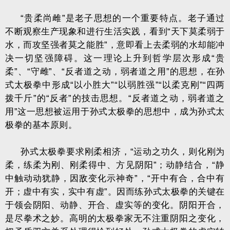
“贵柔尚雌”是老子思想的一个重要特点。老子通过
不断观察生产现象和进行生活实践，看到“天下莫柔弱于
水，而攻坚强者莫之能胜”，意即看上去柔弱的水却能冲
决一切坚强障碍。这一理论上升到哲学层次形成“贵
柔”、“守雌”、“反者道之动，弱者道之用”的思想，在孙
式太极拳中形成“以小胜大”“以弱胜强”“以柔克刚”“四两
拨千斤”的“反者”的技击思想。“反者道之动，弱者道之
用”这一思想被运用于孙式太极拳的思想中，成为孙式太
极拳的基本原则。
孙式太极拳要求刚柔相济，“运动之功久，则化刚为
柔，练柔为刚、刚柔得中、方见阴阳”；动静结合，“静
中触动动犹静，因敌变化示神奇”，“开中有合，合中有
开；虚中有实，实中有虚”。因而练孙式太极拳的关键在
于领会阴阳、动静、开合、虚实等的变化。阴阳开合，
是尽拳术之妙。高明的太极拳家无不注重阴阳之变化，