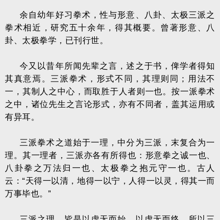
余自幼年好习拳术，性与形意、八卦、太极三派之
拳术相近，研究五十余年，得其概要。曾著形意、八
卦、太极拳学，已刊行世。
今又以昔年所闻先辈之言，述之于书，俾学者得知
其真意焉。三派拳术，形式不同，其理则同；用法不
一，其制人之中心，而取胜于人者则一也。按一派拳术
之中，诸位先生之言论形式，亦有不同者，盖其运用或
有异耳。
三派拳术之道始于一理，中分为三派，末复合为一
理。其一理者，三派亦各有所得也：形意拳之诚一也、
八卦拳之万法归一也、太极拳之抱元守一也。古人
云：“天得一以清，地得一以宁，人得一以灵，得其一而
万事毕也。”
三派之理，皆是以虚无而始，以虚无而终，所以三