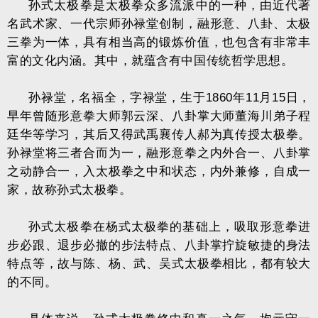
孙式太极拳是太极拳众多流派中的一种，由近代著
名武术家、一代宗师孙禄堂创制，融形意、八卦、太极
三拳为一体，具有相当高的锻炼价值，也包含有非常丰
富的文化内涵。其中，就蕴含有中国传统哲学思想。
孙禄堂，名福全，字禄堂，生于1860年11月15日，
早年曾随形意拳大师郭云深、八卦掌大师董海川弟子程
廷华等学习，其后又得武禹襄传人郝为真传授太极拳。
孙禄堂将三者合而为一，融形意拳之内外合一、八卦掌
之动静合一，入太极拳之中和状态，内外兼修，自成一
家，故称孙式太极拳。
孙式太极拳在杨式太极拳的基础上，吸取形意拳进
步必跟、退步必撤的步法特点、八卦掌拧旋敏捷的身法
特点等，故与陈、杨、武、吴式太极拳相比，都有较大
的不同。