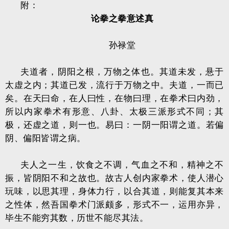
附：
论拳之拳意述真
孙禄堂
夫道者，阴阳之根，万物之体也。其道未发，悬于
太虚之内；其道已发，流行于万物之中。夫道，一而已
矣。在天曰命，在人曰性，在物曰理，在拳术曰内劲，
所以内家拳术有形意、八卦、太极三派形式不同；其
极，还虚之道，则一也。易曰：一阴一阳谓之道。若偏
阴、偏阳皆谓之病。
夫人之一生，饮食之不调，气血之不和，精神之不
振，皆阴阳不和之故也。故古人创内家拳术，使人潜心
玩味，以思其理，身体力行，以合其道，则能复其本来
之性体，然吾国拳术门派颇多，形式不一，运用亦异，
毕生不能穷其数，历世不能尽其法。