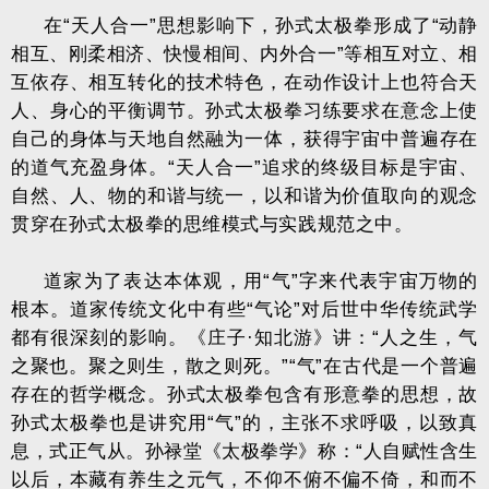
在“天人合一”思想影响下，孙式太极拳形成了“动静
相互、刚柔相济、快慢相间、内外合一”等相互对立、相
互依存、相互转化的技术特色，在动作设计上也符合天
人、身心的平衡调节。孙式太极拳习练要求在意念上使
自己的身体与天地自然融为一体，获得宇宙中普遍存在
的道气充盈身体。“天人合一”追求的终级目标是宇宙、
自然、人、物的和谐与统一，以和谐为价值取向的观念
贯穿在孙式太极拳的思维模式与实践规范之中。
道家为了表达本体观，用“气”字来代表宇宙万物的
根本。道家传统文化中有些“气论”对后世中华传统武学
都有很深刻的影响。《庄子·知北游》讲：“人之生，气
之聚也。聚之则生，散之则死。”“气”在古代是一个普遍
存在的哲学概念。孙式太极拳包含有形意拳的思想，故
孙式太极拳也是讲究用“气”的，主张不求呼吸，以致真
息，式正气从。孙禄堂《太极拳学》称：“人自赋性含生
以后，本藏有养生之元气，不仰不俯不偏不倚，和而不