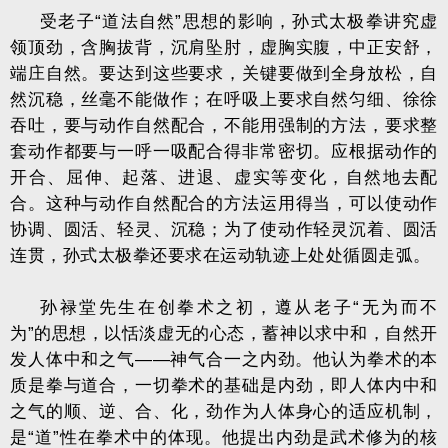
受老子“道法自然”思想的影响，孙式太极拳讲究虚
领顶劲，含胸拔背，沉肩坠肘，虚胸实腹，中正安舒，
端庄自然。要达到这些要求，关键要做到全身放松，自
然沉稳，丝毫不能做作；在呼吸上要求自然匀细、徐徐
吞吐，要与动作自然配合，不能用强制的方法，要求整
套动作都要与一呼一吸配合得非常密切。应根据动作的
开合、屈伸、起落、进退、虚实等变化，自然地去配
合。这种与动作自然配合的方法运用得当，可以使动作
协调、圆活、轻灵、沉稳；为了使动作轻灵沉着、圆活
连贯，孙式太极拳还要求在运动轨迹上处处循圆走弧。
孙禄堂先生在创拳术之初，遵从老子“无为而不
为”的思想，以恬淡虚无的心态，蓄神以求中和，自然开
发人体中和之气——神气合一之内劲。他认为拳术的本
质是拳与道合，一切拳术的基础是内劲，即人体内中和
之气的顺、逆、合、化，劲作为人体身心的适应机制，
是“道”性在拳术中的体现。他提出内劲是武术修为的核