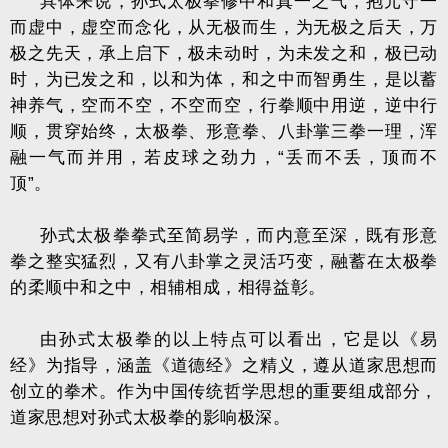
具体来说，孙式太极拳修中和真一之气，抱元守一
而虚中，虚空而念化，从无极而生，为无极之后天，万
极之先天，承上启下，极未动时，为未发之和，极已动
时，为已发之和，以和为体，和之中而智勇生，是以蓄
神养气，空而不空，不空而空，行拳顺中用逆，逆中行
顺，贯穿始终，太极拳、形意拳、八卦掌三拳一理，浑
融一气而并用，若皮球之劲力，“丢而不丢，顶而不
顶”。
孙式太极拳拳式至简易学，而内意至深，既有形意
拳之整实猛烈，又有八卦掌之灵活巧变，融蓄在太极拳
的柔顺中和之中，相辅相成，相得益彰。
由孙式太极拳的以上特点可以看出，它是以《易
经》为指导，涵盖《道德经》之精义，遵从道家思想而
创立的拳术。作为中国传统哲学思想的重要组成部分，
道家思想对孙式太极拳的影响极深。