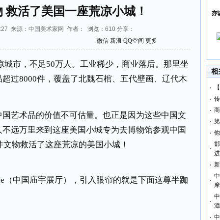
文物 救活了美国一座荒凉小城！
亦
0:33:27 来源：中国美术家网 作者： 浏览：
610
分享：
微信
新浪
QQ空间
更多
凉城市，不足50万人。工业稀少，商业落后。那里坐
相
超过8000件，覆盖了北魏石棺、五代壁画、辽代木
【
传
商
中国艺术品的价值不可估量。也正是因为这些中国文
第
人不远万里来到这座美国小城专为去博物馆参观中国
他
0件文物救活了这座荒凉的美国小城！
邯
进
新
中
Temple（中国庙宇展厅），引入眼帘的就是下面这尊半跏
摩
中
漳
中