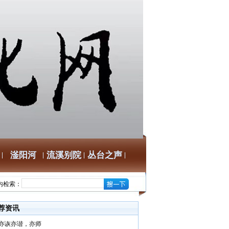
滏阳河
流溪别院
丛台之声
内检索：
荐资讯