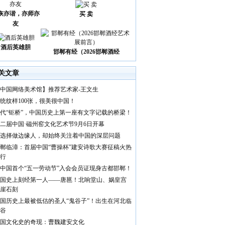
诙亦谐，亦师亦
买 卖
友
酒后英雄胆
邯郸有经（2026邯郸酒经
关文章
中国网络美术馆】推荐艺术家-王文生
统纹样100张，很美很中国！
代“钜桥”，中国历史上第一座有文字记载的桥梁！
二届中国·磁州窑文化艺术节9月6日开幕
选择做边缘人，却始终关注着中国的深层问题
郸临漳：首届中国“曹操杯”建安诗歌大赛征稿火热
行
中国首个“五一劳动节”入会会员证现身古都邯郸！
国史上刻经第一人——唐邕！北响堂山、娲皇宫
崖石刻
国历史上最被低估的圣人“鬼谷子”！出生在河北临
谷
国文化史的奇现：曹魏建安文化