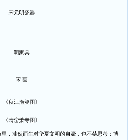
宋元明瓷器
明家具
宋 画
《秋江渔艇图》
《晴峦萧寺图》
馆里，油然而生对华夏文明的自豪，也不禁思考：博