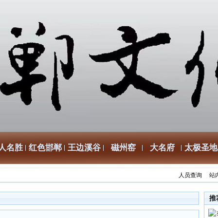
人名胜
红色邯郸
王边溪谷
磁州窑
大名府
太极圣地
人员查询
站
推