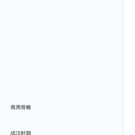
商周骨雕
战汉时期