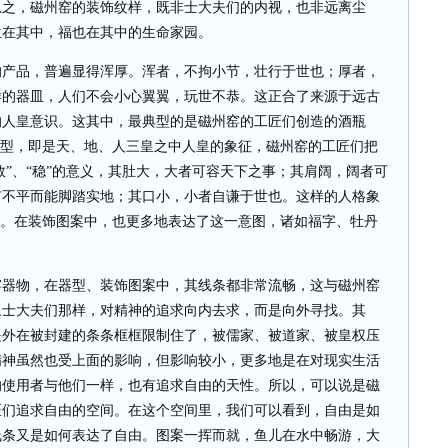
总之，磁州窑的装饰纹样，既非士大夫们的内视，也非远离尘
生在其中，福也在其中的生命家园。
的产品，普遍显得浑厚。浑者，不拘小节，壮行于世也；厚者，
样的器皿，人们不会小心翼翼，玩世不恭。这正合了来源于远古
的人皇意识。这其中，最典型的是磁州窑的工匠们创造的酒瓶
造型，即是天、地、人三皇之中人皇的象征，磁州窑的工匠们把
敦”、“稳”的意义，其肚大，大者可容天下之事；其肩阔，阔者可
有不平而能脚踏实地；其口小，小者自谦于世也。这样的人格象
征。在装饰图案中，也更多地表达了这一意图，诸如福字、牡丹
窑器物，在器型、装饰图案中，其线条都非常流畅，这与磁州窑
象士大夫们那样，对精神的追求向内去求，而是向外寻找。其
是外在被封建的条条框框限制住了，被儒家、被道家、被皇权压
精神虽然也受上面的影响，但影响较小，更多地是在对现实生活
的使用者与他们一样，也有追求自由的天性。所以，可以说是磁
匠们追求自由的空间。在这个空间里，我们可以看到，自由是如
线条又是如何表达了自由。图案一挥而就，鱼儿在水中畅游，大