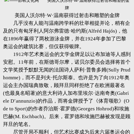
美国人沃尔特·W·温南获得过射击和雕塑的金牌
几乎没有人能与温南跨学科的壮举相提并论，稍有企
及的只有匈牙利人阿尔弗雷德·哈约斯(Alfréd Hajós)，他
在1896年赢得了两枚游泳金牌，并在1924年参加了巴黎
奥运会的建筑比赛，但仅获得银牌。
1912年艺术奥运会的文学金牌足以让布加迪等人感到
安慰。11年前，在斯德哥尔摩，诺贝尔委员会选择将首个
文学奖授予默默无闻的法国诗人萨利·普鲁多姆(Sully Prud
homme)，而不是列夫·托尔斯泰。也许是为了向1912年奥
运会主办国瑞典致敬，顾拜旦同样拒绝了在欧洲最著名
(也最臭名昭著)的意大利诗人加布里埃尔·达南奇奥(Gabri
ele D’annunzio)的作品，而将金牌授予了《体育颂歌》(O
de to Sport)的作者乔治斯·霍罗德(Georges Hohrod)和埃施
巴赫(M. Eschbach)。后来，霍罗德和埃施巴赫被发现是顾
拜旦的笔名。
尽管开局不顺利，但艺术比赛成为后来六届奥运会的