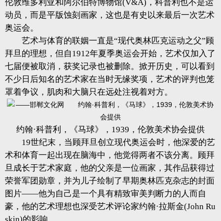
伦敦维多利亚和阿尔伯特博物馆(V&A)，科普利也不是运
动员，而是平版蚀刻画家，这也是有史以来最后一次艺术
奥运会。
艺术与体育的联姻一直是“现代奥林匹克运动之父”顾
拜旦的理想，但自1912年夏季奥运会开始，艺术仅加入了
七届便被取消，获奖记录也被删除。掀开历史，可以看到
不少日后知名的艺术家在当时无缘奖项，艺术的评判也笼
罩着争议，肌肉和大脑只在远处注视着对方。
约翰·科普利，《马球》，1939，伦敦美术协会提供
19世纪末，当顾拜旦创立现代奥运会时，他深爱的艺
术和体育一起出现在脑海中，他觉得两者不该分离。顾拜
旦成长于艺术家庭，他的父亲是一位画家，其作品获得过
荣誉军团勋章，并为儿子绘制了早期奥林匹克杂志的封面
图片——他为自己是一个具有精致审美判断力的人而自
豪，他的艺术理想也深受艺术评论家约翰·拉斯金(John Ru
skin)的影响。