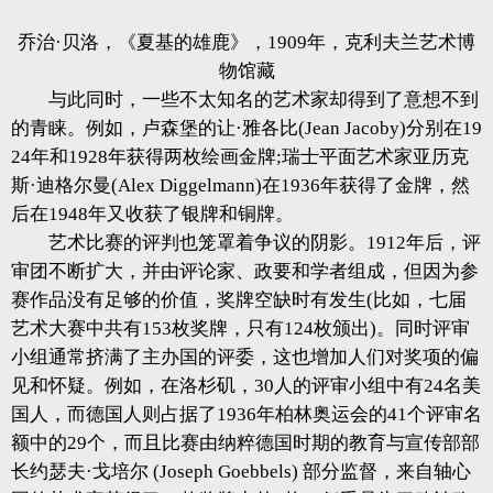
乔治·贝洛，《夏基的雄鹿》，1909年，克利夫兰艺术博
物馆藏
与此同时，一些不太知名的艺术家却得到了意想不到
的青睐。例如，卢森堡的让·雅各比(Jean Jacoby)分别在19
24年和1928年获得两枚绘画金牌;瑞士平面艺术家亚历克
斯·迪格尔曼(Alex Diggelmann)在1936年获得了金牌，然
后在1948年又收获了银牌和铜牌。
艺术比赛的评判也笼罩着争议的阴影。1912年后，评
审团不断扩大，并由评论家、政要和学者组成，但因为参
赛作品没有足够的价值，奖牌空缺时有发生(比如，七届
艺术大赛中共有153枚奖牌，只有124枚颁出)。同时评审
小组通常挤满了主办国的评委，这也增加人们对奖项的偏
见和怀疑。例如，在洛杉矶，30人的评审小组中有24名美
国人，而德国人则占据了1936年柏林奥运会的41个评审名
额中的29个，而且比赛由纳粹德国时期的教育与宣传部部
长约瑟夫·戈培尔 (Joseph Goebbels) 部分监督，来自轴心