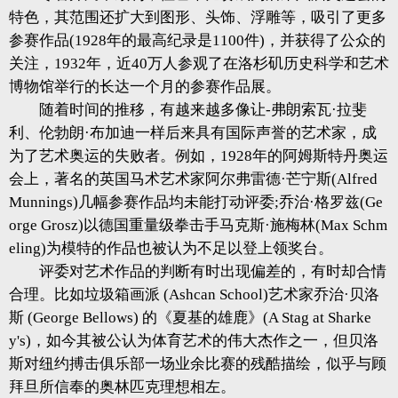
特色，其范围还扩大到图形、头饰、浮雕等，吸引了更多
参赛作品(1928年的最高纪录是1100件)，并获得了公众的
关注，1932年，近40万人参观了在洛杉矶历史科学和艺术
博物馆举行的长达一个月的参赛作品展。
随着时间的推移，有越来越多像让-弗朗索瓦·拉斐
利、伦勃朗·布加迪一样后来具有国际声誉的艺术家，成
为了艺术奥运的失败者。例如，1928年的阿姆斯特丹奥运
会上，著名的英国马术艺术家阿尔弗雷德·芒宁斯(Alfred
Munnings)几幅参赛作品均未能打动评委;乔治·格罗兹(Ge
orge Grosz)以德国重量级拳击手马克斯·施梅林(Max Schm
eling)为模特的作品也被认为不足以登上领奖台。
评委对艺术作品的判断有时出现偏差的，有时却合情
合理。比如垃圾箱画派 (Ashcan School)艺术家乔治·贝洛
斯 (George Bellows) 的《夏基的雄鹿》(A Stag at Sharke
y's)，如今其被公认为体育艺术的伟大杰作之一，但贝洛
斯对纽约搏击俱乐部一场业余比赛的残酷描绘，似乎与顾
拜旦所信奉的奥林匹克理想相左。