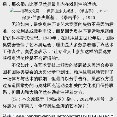
盾，那么拳击比赛显然是最具内在戏剧性的运动。
保罗·兰多夫斯基，《拳击手》，1920
无论如何，最终奥林匹克艺术竞赛的失败不是因为标
准、公众利益或裁判争议，而是因为奥林匹克运动承诺维
护的科林斯式理想。1949年，在顾拜旦去世12年后，国际
奥委会暂停了艺术奥运会，理由是大多数参赛选手靠艺术
工作谋生。奥委会表示，“让专业人士参加这样的展览并
获得奥运奖牌是不合逻辑的”。
不仅如此，在艺术竞技上颁发的奖牌被从奥运会参赛
国和国际奥委会的历史记录中删除。顾拜旦善意地安排了
一场体育与艺术的联姻，但最终以分手告终。虽然双方通
过东道国举办的与奥林匹克运动会相关的文化项目保持联
系，但肌肉和大脑仍然在远处注视着对方。
(注：本文原载于《阿波罗》杂志，2021年6月号，原
标题为《审美力：争夺奥运金牌的艺术家》)
链接：
www.handanwenhua.net/congtaizs/2021-08-03/475