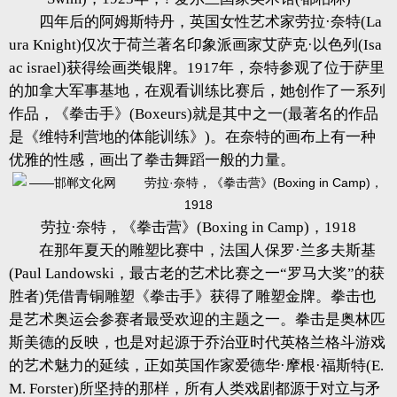
四年后的阿姆斯特丹，英国女性艺术家劳拉·奈特(La
ura Knight)仅次于荷兰著名印象派画家艾萨克·以色列(Isa
ac israel)获得绘画类银牌。1917年，奈特参观了位于萨里
的加拿大军事基地，在观看训练比赛后，她创作了一系列
作品，《拳击手》(Boxeurs)就是其中之一(最著名的作品
是《维特利营地的体能训练》)。在奈特的画布上有一种
优雅的性感，画出了拳击舞蹈一般的力量。
劳拉·奈特，《拳击营》(Boxing in Camp)，1918
在那年夏天的雕塑比赛中，法国人保罗·兰多夫斯基
(Paul Landowski，最古老的艺术比赛之一“罗马大奖”的获
胜者)凭借青铜雕塑《拳击手》获得了雕塑金牌。拳击也
是艺术奥运会参赛者最受欢迎的主题之一。拳击是奥林匹
斯美德的反映，也是对起源于乔治亚时代英格兰格斗游戏
的艺术魅力的延续，正如英国作家爱德华·摩根·福斯特(E.
M. Forster)所坚持的那样，所有人类戏剧都源于对立与矛