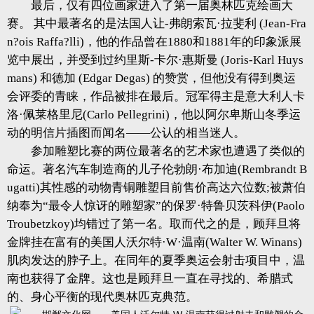
最后，仅有四位画家进入了第一届奥林匹克绘画大
赛。 其中最著名的是法国人让-弗朗索瓦·拉斐利 (Jean-Fra
n?ois Raffa?lli)，他的作品曾在1880和1881年的印象派展
览中展出，并受到过约里斯-卡尔·惠斯曼 (Joris-Karl Huys
mans) 和德加 (Edgar Degas) 的赞赏，但他没有得到奥运
会评委的青睐，作品被排在最后。冠军得主是意大利人卡
洛·佩莱格里尼(Carlo Pellegrini)，他以阿尔卑斯山冬季运
动的明信片插图而闻名——公认的相当迷人。
参加雕塑比赛的两位最著名的艺术家也遭遇了类似的
命运。著名汽车制造商的儿子伦勃朗·布加迪(Rembrandt B
ugatti)其性感的动物青铜雕塑目前售价高达六位数;被萧伯
纳奉为“最令人惊讶的雕塑家”的保罗·特鲁贝茨科伊(Paolo
Troubetzkoy)均错过了第一名。取而代之的是，顾拜旦将
金牌挂在富有的美国人沃尔特·W·温南(Walter W. Winans)
肌肉发达的脖子上。在同年的夏季奥运会射击项目中，温
南也获得了金牌。这也是顾拜旦一直在寻找的、希腊式
的、身心平衡的现代奥林匹克典范。