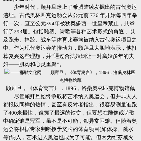
少年时代，顾拜旦迷上了希腊陆续发掘出的古代奥运
遗址。古代奥林匹克运动会从公元前 776 年开始每四年举
行一次，直至公元394年被狄奥多西一世皇帝禁止，共举
行了293届。包括雕塑、诗歌等各种艺术形式的角逐，以
及跑步、摔跤、战车等体育比赛均被纳入古代奥运项目之
中。作为现代奥运会的推动力，顾拜旦大胆地表示，他打
算复兴这些理想，并“通过合法婚姻让一对离婚多年的夫
妇——肌肉和心灵重聚”。
顾拜旦，《体育寓言》，1896，洛桑奥林匹克博物馆藏
尽管顾拜旦始终争取将艺术纳入奥运会，但并非人人
都报以同样的热情，甚至有反对者指出，很容易测量谁跑
了400米最快，谁掷了最远的铁饼，但要想在雕像或诗歌
中确定谁是冠军，虽不是不可能，却异常困难。但随着奥
运会将根据专家判断授予奖牌的体育项目(如体操、跳水
等)纳入，艺术进入奥运也成为了可能。但因为维苏威火