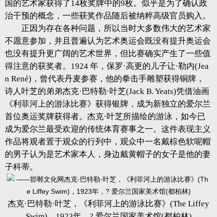
国的艺术家获得了14枚奖牌中的9枚。似乎是为了确认政
治干预的概念，一些获奖作品随后被纳粹高级官员购入。
正因为存在各种问题，所以当时大多数伟大的艺术家
不愿意参加，并且普遍认为艺术奥运会既没有提升奥运会
也没有提升更广阔的艺术世界，但比赛确实产生了一些值
得注意的获奖者。1924 年，保罗·高更的儿子让·勒内(Jea
n René)，曾代表丹麦参赛，他的拳击手雕塑获得铜牌，
诗人叶芝的弟弟杰克·巴特勒·叶芝(Jack B. Yeats)凭借油画
《利菲河上的游泳比赛》获得银牌，成为新独立的爱尔兰
首位奥运奖牌获得者。杰克·叶芝所描绘的游泳，如今已
成为爱尔兰最受欢迎的传统体育赛事之一。这件表现主义
作品将观者置于观众的行列中，观众中一名戴棕色软呢帽
的男子认为是艺术家本人，身边戴黄帽子的女子是他的妻
子科蒂。
杰克·巴特勒·叶芝，《利菲河上的游泳比赛》(The Liffey
Swim)，1923年，? 爱尔兰国家美术馆(都柏林)