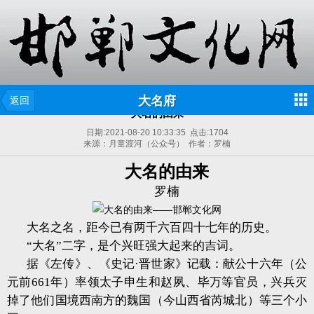
大名府
返回
大名的由来
日期:
2021-08-20 10:33:35
点击:
1704
来源：月童渡河（公众号） 作者：罗楠
大名的由来
罗楠
大名之名，距今已有两千六百四十七年的历史。
“大名”二字，是个兴旺强大起来的吉词。
据《左传》、《史记·晋世家》记载：献公十六年（公
元前661年）率领太子申生和赵夙、毕万等官员，兴兵灭
掉了他们国境西南方的魏国（今山西省芮城北）等三个小