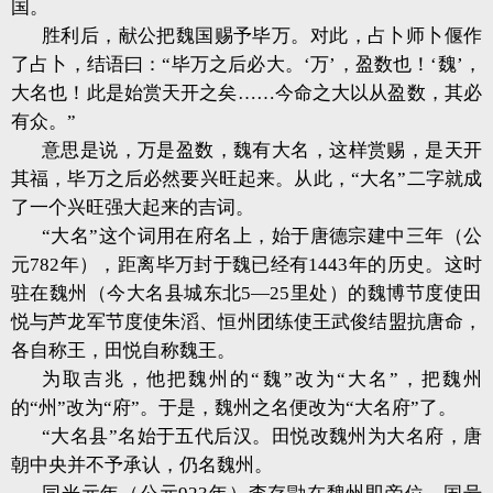
国。
胜利后，献公把魏国赐予毕万。对此，占卜师卜偃作
了占卜，结语曰：“毕万之后必大。‘万’，盈数也！‘魏’，
大名也！此是始赏天开之矣……今命之大以从盈数，其必
有众。”
意思是说，万是盈数，魏有大名，这样赏赐，是天开
其福，毕万之后必然要兴旺起来。从此，“大名”二字就成
了一个兴旺强大起来的吉词。
“大名”这个词用在府名上，始于唐德宗建中三年（公
元782年），距离毕万封于魏已经有1443年的历史。这时
驻在魏州（今大名县城东北5—25里处）的魏博节度使田
悦与芦龙军节度使朱滔、恒州团练使王武俊结盟抗唐命，
各自称王，田悦自称魏王。
为取吉兆，他把魏州的“魏”改为“大名”，把魏州
的“州”改为“府”。于是，魏州之名便改为“大名府”了。
“大名县”名始于五代后汉。田悦改魏州为大名府，唐
朝中央并不予承认，仍名魏州。