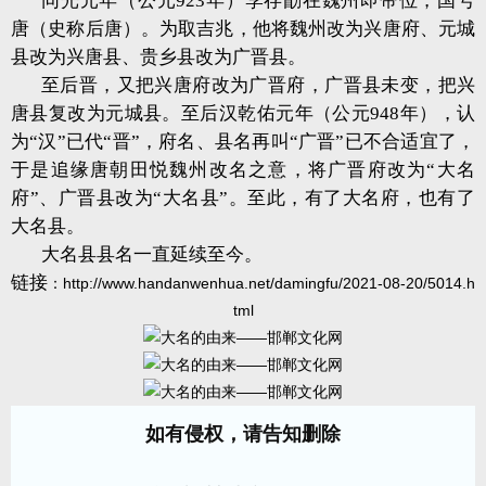
同光元年（公元923年）李存勖在魏州即帝位，国号
唐（史称后唐）。为取吉兆，他将魏州改为兴唐府、元城
县改为兴唐县、贵乡县改为广晋县。
至后晋，又把兴唐府改为广晋府，广晋县未变，把兴
唐县复改为元城县。至后汉乾佑元年（公元948年），认
为“汉”已代“晋”，府名、县名再叫“广晋”已不合适宜了，
于是追缘唐朝田悦魏州改名之意，将广晋府改为“大名
府”、广晋县改为“大名县”。至此，有了大名府，也有了
大名县。
大名县县名一直延续至今。
链接
：
http://www.handanwenhua.net/damingfu/2021-08-20/5014.h
tml
如有侵权，请告知删除