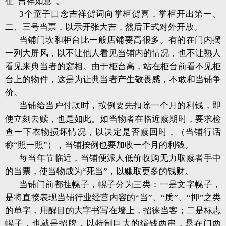
征“吉祥如意”。
3个童子口念吉祥贺词向掌柜贺喜，掌柜开出第一、
二、三号当票，以示开张大吉，然后正式对外开放。
当铺门坎和柜台比一般店铺要高很多。有的在门内摆
一列大屏风，以不让他人看见当铺内的情况，也不让熟人
看见来典当者的窘相。由于柜台高，站在柜台前看不见柜
台上的物件，这是为让典当者产生敬畏感，不敢和当铺争
价。
当铺给当户付款时，按例要先扣除一个月的利钱，即
使立刻去赎，也是如此。如当物者在临近赎期时，要求检
查一下衣物损坏情况，以决定是否赎回时，（当铺行话
称“照一照”），当铺按例也要加收一个月的利钱。
每当年节临近，当铺便派人低价收购无力取赎者手中
的当票，使当物成为“死当”，以赚取更多的钱财。
当铺门前都挂幌子，幌子分为三类：一是文字幌子，
是将直接表现当铺行业经营内容的“当”、“质”、“押”之类
的单字，用醒目的大字书写在墙上，招徕当客；二是标志
幌子，也就是招牌，以特制巨大的缗钱两串，悬在门两