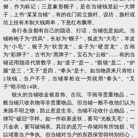
侧，作为标记；三是象形幌子，是在当铺钱竖起一大牌
子，上书“某某当铺”，有的在门前立旗杆、设坊，旗杆或
坊上挂有木制大钱两串，下悬红布飘带。
各行各业都有自己的隐语、行话，当铺也是如此。当
铺称袍子为“挡风”，长衫为“幌子”，狐皮为“大毛”，羊皮
为“小毛”，银子为“软货龙”，金子为“硬货龙”，古画
为“彩牌子”，古书为“黑牌子”，宝石为“云根”……有的当
铺还用隐语代替数字，如“道子”是一，“眼镜”是二，“炉
腿”是三，“叉子”是四，“拳头”是十。如当物原来只肯给1
2块钱，当户不干，当铺掌柜在一旁就用“拳头”、“叉
子”暗示给14块。
较火的当铺收金银首饰、古玩、字画等贵重物品，一
般当铺只收衣物等非贵重物品。但当铺一般不收他们认为
来路不明之物，防止惹是生非。当铺不论收什么物品，一
律写“破旧”字样。如一件崭新皮袄，要写“光板无毛”；一
只金表，要写破铜表。其目的是万一存储间有所蚀损，可
以堵塞当户争执。但当铺对当户的东西保管得特别经心，