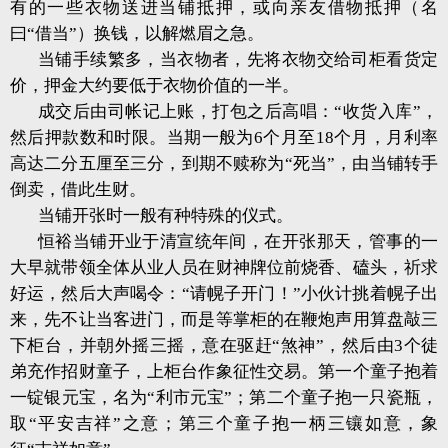
有的一些衣物送进当铺抵押，或向亲友借物抵押（名
曰“借当”）换钱，以解燃眉之急。
当铺手续繁多，当衣物者，先将衣物交给司柜看货定
价，押金大约要低于衣物价值的一半。
成交后由司帐记上账，打包之后高唱：“收货入库”，
然后押款数和时限。当期一般为6个月至18个月，月利率
高达二分五厘至三分，到期不赎称为“死当”，由当铺转手
倒卖，借此生财。
当铺开张时一般有种特殊的仪式。
恒裕当铺开业于清宣统年间，在开张那天，管事的一
大早就带领全体从业人员在财神牌位前烧香、磕头，祈求
好运，然后大声喝令：“请幌子开门！”小伙计挑着幌子出
来，先不让当客进门，而是等掌柜的在鞭炮声用算盘敲三
下柜台，并朝外摇三摇，意在驱赶“煞神”，然后由3个徒
弟充作招财童子，上柜台作象征性交易。第一个童子抱着
一锭银元宝，名为“利市元宝”；第二个童子抱一只瓷瓶，
取“平安吉祥”之意；第三个童子抱一柄三镶如意，象