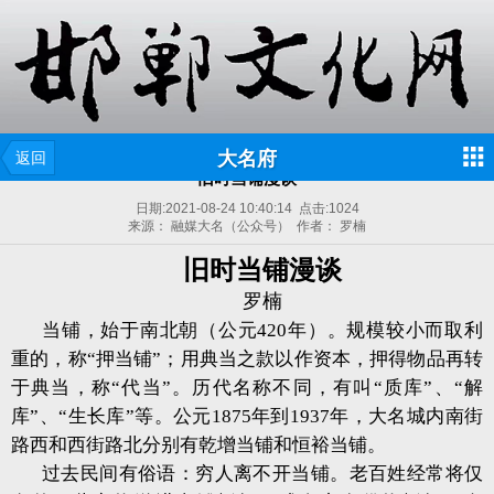
大名府
返回
旧时当铺漫谈
日期:
2021-08-24 10:40:14
点击:
1024
来源： 融媒大名（公众号） 作者： 罗楠
旧时当铺漫谈
罗楠
当铺，始于南北朝（公元420年）。规模较小而取利
重的，称“押当铺”；用典当之款以作资本，押得物品再转
于典当，称“代当”。历代名称不同，有叫“质库”、“解
库”、“生长库”等。公元1875年到1937年，大名城内南街
路西和西街路北分别有乾增当铺和恒裕当铺。
过去民间有俗语：穷人离不开当铺。老百姓经常将仅