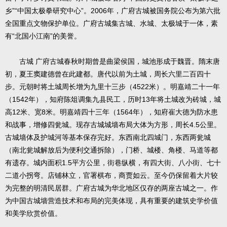
乡”“中国太极拳研究中心”。2006年，广府古城被国务院公布为第六批
全国重点文物保护单位。广府古城集古城、水城、太极城于一体，素
有“北国小江南”的美誉。
古城 广府古城春秋时期曾是曲梁侯国，城池形成于魏晋。隋末唐
初，夏王窦建德曾在此建都。唐代以前为土城，周长六里二百四十
步。元朝时将土城周长增为九里十三步（4522米）。明嘉靖二十一年
（1542年），知府陈俎调集九县民工，历时13年将土城改为砖城，城
高12米、宽8米。明嘉靖四十三年（1564年），知府崔大德为防水患
和战事，增修四瓮城。现存古城城墙布局大体为方形，周长4.5公里。
古城墙体及护城河等基本保存完好。东西南北四城门，东西两瓮城
（南北瓮城解放后为便利交通拆除），门桥、城楼、角楼、马道等都
有遗存。城内面积1.5平方公里，街巷纵横，有四大街、八小街、七十
二道小拐弯。店铺林立，官署棋布，商贾如云。至今仍保留着大片较
为完整的明清民居群。广府古城为华北地区仅存的两座古城之一。作
为中国古城墙营造技术和布局的完美体现，具有重要的建筑史学价值
和美学欣赏价值。