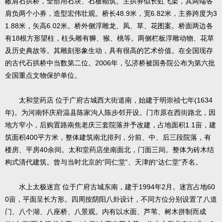
敝肩石拱桥，全部用石块、石板砌筑。主拱券似长虹飞架，其两端各
肩负两个小券，造型宏伟壮观。桥长48.9米，宽6.82米，主券跨度为3
1.88米，矢高6.02米。桥外侧浮雕龙、凤、草、花图案。桥面两边各
有18根方形望柱，柱头雕有狮、猴、桃等。两侧栏板浮雕动物、花草
及历史典故等。其雕刻形象生动，具有很高的艺术价值。在全国现存
的古代石拱桥中当数第二位。2006年，弘济桥被国务院公布为第六批
全国重点文物保护单位。
太和堂药店 位于广府古城西大街道南，始建于明崇祯七年(1634
年)。为河南怀庆府温县陈家沟人陈步邻开设。门市原在西街路北，因
地方窄小，后购置路南焦老庆三套院落并予改建，占地面积1.1亩，建
筑面积400平方米，整体建筑南北排列，分前、中、后三段院落，有
楼房、平房40余间。太和堂药店坐南面北，门面三间。整体为砖木结
构式清代建筑。曾与当时北京的“同仁堂”、天津的“达仁堂”齐名。
水上太极迷宫 位于广府古城东南，建于1994年2月。迷宫占地60
0亩，平面呈长方形。四周按阴阳八卦设计，不同方位分别设置了八道
门、八个湖、八座桥、八景观。内有以水面、芦苇、树木拼制而成