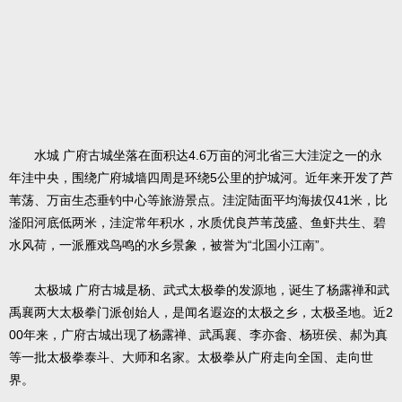
水城 广府古城坐落在面积达4.6万亩的河北省三大洼淀之一的永
年洼中央，围绕广府城墙四周是环绕5公里的护城河。近年来开发了芦
苇荡、万亩生态垂钓中心等旅游景点。洼淀陆面平均海拔仅41米，比
滏阳河底低两米，洼淀常年积水，水质优良芦苇茂盛、鱼虾共生、碧
水风荷，一派雁戏鸟鸣的水乡景象，被誉为“北国小江南”。
太极城 广府古城是杨、武式太极拳的发源地，诞生了杨露禅和武
禹襄两大太极拳门派创始人，是闻名遐迩的太极之乡，太极圣地。近2
00年来，广府古城出现了杨露禅、武禹襄、李亦畲、杨班侯、郝为真
等一批太极拳泰斗、大师和名家。太极拳从广府走向全国、走向世
界。