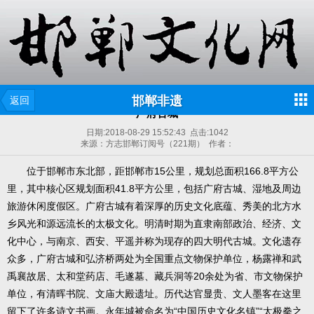
邯郸非遗
返回
广府古城
日期:
2018-08-29 15:52:43
点击:
1042
来源：方志邯郸订阅号（221期） 作者：
位于邯郸市东北部，距邯郸市15公里，规划总面积166.8平方公
里，其中核心区规划面积41.8平方公里，包括广府古城、湿地及周边
旅游休闲度假区。广府古城有着深厚的历史文化底蕴、秀美的北方水
乡风光和源远流长的太极文化。明清时期为直隶南部政治、经济、文
化中心，与南京、西安、平遥并称为现存的四大明代古城。文化遗存
众多，广府古城和弘济桥两处为全国重点文物保护单位，杨露禅和武
禹襄故居、太和堂药店、毛遂墓、藏兵洞等20余处为省、市文物保护
单位，有清晖书院、文庙大殿遗址。历代达官显贵、文人墨客在这里
留下了许多诗文书画。永年城被命名为“中国历史文化名镇”“太极拳之