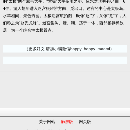
的“太极”两个篆书大字。“太极”大字依苇之势、依水之形共有64曲，6
4伸。游人划船进入迷宫很难辨方向、觅出口。迷宫的中心是太极岛。
水苇相间、景色秀丽。太极迷宫航拍图，既像“赵”字，又像“龙”字，人
们称之为“赵氏龙脉”。迷宫集沟、塘、湖、荡于一体，西邻杨禄禅故
居，为一个综合性太极景点。
（更多好文 请加小编微信happy_happy_maomi）
关于网站
|
触屏版
|
网页版