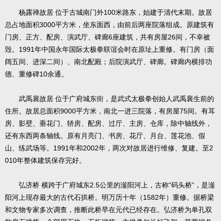
杨露禅故居 位于古城南门外100米路东，始建于清代末期。故居
总占地面积3000平方米，坐东面西，由前后两座院落组成。原建筑有
门房、正方、配房、演武厅、碑廊6座建筑，共有房屋26间，不幸被
毁。1991年中国永年国际太极拳联谊会时在原址上重修。有门房（面
阔五间、进深二间）、南北配殿；后院演武厅、碑廊。碑廊内横排功
德、重修碑10余通。
武禹襄故居 位于广府城东街，是武式太极拳创始人武禹襄生前的
住所。故居总面积9000平方米，南北一进三院落，有房屋75间。有耳
房、影壁、垂花门、轿房、配房、过厅、主房、仓库，除中轴线外，
还有东西两条轴线。原有月亮门、书房、花厅、月台、莲花池、假
山、练武场等。1991年和2002年，两次对故居进行维修、复建。至2
010年整体建筑保存完好。
弘济桥 横跨于广府城东2.5公里的滏阳河上，古称“码头桥”，是滏
阳河上现存最大的古代石拱桥。明万历十年（1582年）重修。据桥梁
和文物专家多次调查，推断此桥早在元代已经存在。弘济桥为单孔双