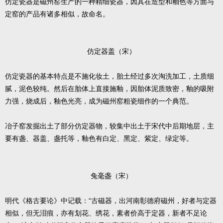
仿定瓷器是磁州窑生产的一种精细瓷器，因其在造型和釉色等方面与
定窑的产品有诸多相似，故命名。
仿定器盖（宋）
仿定瓷器的基本特点是不施化妆土，胎土经过多次淘洗加工，土质细
腻，泥色较纯。然后在胎体上直接施釉，因胎体泥质致密，釉的吸附
力强，烧成后，釉色光亮，成为磁州窑粗瓷细作的一个典范。
冶子窑发掘出土了部分仿定器物，较集中出土于宋代中后期地层，主
要有盏、器盖、盏托等，釉色有白定、黑定、紫定、绿定等。
兔毫盏（宋）
明代《格古要论》中记载：“古磁器，出河南彰德府磁州，好者与定器
相似，但无泪痕，亦有划花、绣花，素者价高于定器，新者不足论