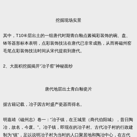
挖掘现场实景
其中，T10⑥层出土的一组唐代时期青白釉点酱褐彩装饰的碗、盘、
钵等器形标本表明，点彩装饰技法在唐代已非常成熟，从而将磁州窑
毛笔点彩装饰技法时间从宋代提前到唐代。
2、大面积挖掘揭开“冶子窑”神秘面纱
唐代地层出土青白釉瓷片
据古籍记载，冶子因古时盛产瓷器而得名。
明嘉靖《磁州志》卷一：“冶子镇，在王城里（商代伯阳城），昔日陶
冶，故名，今废。”。冶子镇，即现在的冶子村。古代冶子村的行政建
制为“镇”，足以说明冶子村为当时的人口聚居地和陶冶中心，在古代