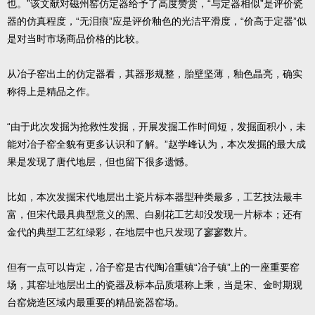
也。”该文献对磁州窑仿定器给予了高度赞赏，“与定器相似”是评价瓷
器的仿真程度，“无泪痕”应是评价釉色的光洁平滑度，“价高于定器”似
是对当时市场商品价格的比较。
从冶子窑出土的仿定器看，其器形规整，胎壁坚薄，釉色晶亮，确实
称得上是精品之作。
“由于此次发掘为抢救性发掘，开展发掘工作时间短，发掘面积小，未
能对冶子窑全貌有更多认识和了解。”赵学峰认为，本次发掘的最大成
果是发现了唐代地层，但也留下很多遗憾。
比如，本次发掘宋代地层出土瓷片标本器型种类最多，工艺技法最丰
富，但宋代最具典型意义的黑、白剔花工艺却没发现一片标本；还有
金代的典型工艺红绿彩，在地层中也只发现了寥寥数片。
但有一点可以肯定，冶子窑是古代陶冶重镇“冶子镇”上的一座重要窑
场，其窑址地层出土的瓷器及标本品质堪称上乘，当是宋、金时期观
台窑烧造区域内最重要的精品瓷器窑场。