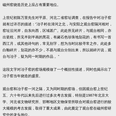
磁州窑烧造历史上应占有重要地位。
上世纪初陈万里先生对平原、河北二省窑址调查，在报告中对冶子窑
就有过详尽的描述：“冶子村在漳河之北，与安阳之观台窑隔河相对，
窑址沿河岸，自东向西，区域甚广。此处所见碎片，与观台相同，亦
出瓷枕，所见半刻半画的黑花，有赭石色珍珠地划花的，有书写一首
西江月，或其他诗句的，常见别字，想为当时比较寻常之作。此处多
白釉碎片，划花的亦不少，不易与观台分别出来，所以就碎片说，观
台与冶子，疑为同一时期的作品 。”
这段文字对冶子窑的窑场规模做了一个概括性描述，同时也揭示出了
冶子窑当年烧造的盛景。
观台窑和冶子窑一河之隔，又为同时期的窑场，但因观台窑上世纪
五、六十年代以来先后进行过多次考古发掘，特别是1987年北京大
学、河北省文物研究所、邯郸地区文物保管所联合对观台窑进行的较
大规模的考古发掘，取得了重大成果，由此奠定了观台窑在磁州窑研
究中的龙头地位。