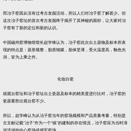
而冶子窑因从没有过考古发掘活动，所以人们对冶子窑了解甚少。但
这次冶子窑址的首次考古发掘终于揭开了其神秘的面纱，让大家对冶
子窑有了新的定位和新的认识。
中国磁州窑博物馆馆长赵学锋认为，冶子窑此次出土器物及标本所表
现的特点是：器形规整，胎质细腻，胎体坚薄，受火温度高，釉色光
润，皆为上乘之作。
化妆白瓷
就观台窑址和冶子窑址出土瓷器及标本的精美度进行比对，冶子窑的
瓷器要胜出观台窑不少。
所以，赵学峰认为从冶子窑当年的窑场规模和产品质量考量，特别是
古文献记载“冶子”作为一个“镇”的建制的存在情况，冶子窑应为当时漳
河流域的中心窑场或领军窑场。