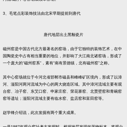
3、毛笔点彩装饰技法由北宋早期提前到唐代
唐代地层出土黑釉瓷片
磁州窑是中国古代北方最著名的窑场，由于它独特的装饰艺术，在中
国陶瓷史中占有相当重要的地位，并影响了大江南北诸窑场，形成了
一个庞大的“磁州窑系”，素有“南有景德镇，北有磁州窑”之称。
其中心窑场就位于今河北省邯郸市磁县和峰峰矿区境内，形成了以漳
河、滏阳河两河流域为中心的两大烧造区域。其中漳河流域主要有观
台窑、冶子窑、东艾口窑、申家庄窑、荣花寨窑、北贾壁窑和青碗窑
窑等遗址；滏阳河流域主要有临水窑、盐店窑和富田窑等。
赵学锋介绍说，此次发掘有两个重大成果。
一是1987年观台窑址考古发掘时，根据地层发现的器物标本，将观台