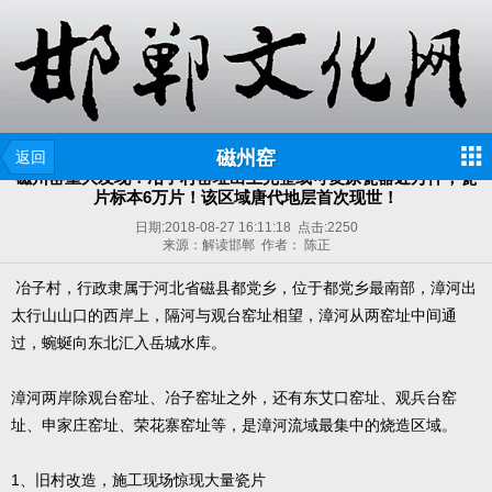
磁州窑
返回
磁州窑重大发现！冶子村窑址出土完整或可复原瓷器近万件，瓷
片标本6万片！该区域唐代地层首次现世！
日期:
2018-08-27 16:11:18
点击:
2250
来源：解读邯郸 作者： 陈正
冶子村，行政隶属于河北省磁县都党乡，位于都党乡最南部，漳河出
太行山山口的西岸上，隔河与观台窑址相望，漳河从两窑址中间通
过，蜿蜒向东北汇入岳城水库。
漳河两岸除观台窑址、冶子窑址之外，还有东艾口窑址、观兵台窑
址、申家庄窑址、荣花寨窑址等，是漳河流域最集中的烧造区域。
1、旧村改造，施工现场惊现大量瓷片