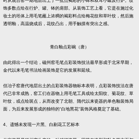
时从观台窑一期地层出土了一批点褐彩的小钵和双耳小罐及行炉。纹
饰多数点绘在行炉、罐、钵的肩部。从装饰工艺上看，它是在施过化
妆土的坯体上用毛笔蘸上浓稠的褐彩料点绘梅花纹和草叶纹，然后施
透明釉，高温烧成后，花纹凸出，用手触摸有突出之感。
青白釉点彩碗（唐）
由此得出一个结论，磁州窑毛笔点彩装饰技法最早形成于北宋早期，
金代以来毛笔书法绘画装饰是它的发展和延续。
但冶子窑唐代地层出土的点彩装饰器物标本表明，点彩装饰技法在唐
代已非常成熟，窑工们在器物上用毛笔工具或绘太阳纹、菊花纹、草
叶纹，或点绘斑点，从而改变了北朝、隋代以来瓷器的单色釉装饰局
面，为后来发展形成的独特的“白地黑花”装饰风格奠定了基础。
4、遗憾未发现一片黑、白剔花工艺标本