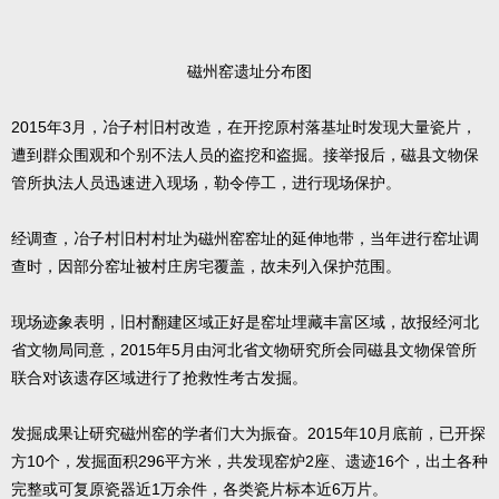
磁州窑遗址分布图
2015年3月，冶子村旧村改造，在开挖原村落基址时发现大量瓷片，
遭到群众围观和个别不法人员的盗挖和盗掘。接举报后，磁县文物保
管所执法人员迅速进入现场，勒令停工，进行现场保护。
经调查，冶子村旧村村址为磁州窑窑址的延伸地带，当年进行窑址调
查时，因部分窑址被村庄房宅覆盖，故未列入保护范围。
现场迹象表明，旧村翻建区域正好是窑址埋藏丰富区域，故报经河北
省文物局同意，2015年5月由河北省文物研究所会同磁县文物保管所
联合对该遗存区域进行了抢救性考古发掘。
发掘成果让研究磁州窑的学者们大为振奋。2015年10月底前，已开探
方10个，发掘面积296平方米，共发现窑炉2座、遗迹16个，出土各种
完整或可复原瓷器近1万余件，各类瓷片标本近6万片。