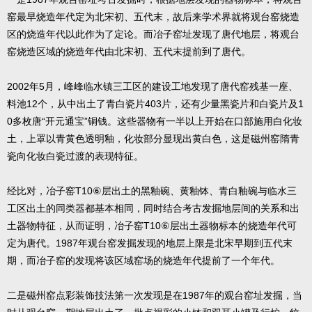
窑最早烧造年代定为北宋初、五代末，故后来学术界就将观台窑烧造
区的烧造年代以此作为了定论。而冶子窑址发现了唐代地层，将观台
窑烧造区域的烧造年代由北宋初、五代末提前到了唐代。
2002年5月，峰峰临水镇三工区的建设工地发现了唐代窑残基一座、
料池12个，从中出土了青白瓷片403片，还有少量黑瓷片和白瓷片及1
0多枚唐“开元通宝”铜钱。这些器物有一半以上开始在口部施用白化妆
土，上罩以青黄色透明釉，化妆部分显现出黄白色，这是磁州窑隋青
瓷向化妆白瓷过渡的表现特征。
经比对，冶子窑T10⑥层出土的黑釉碗、黄釉钵、青白釉碗与临水三
工区出土的同类器都基本相同，同时结合考古发掘地层间的关系和出
土器物特征，从而证明，冶子窑T10⑥层出土器物标本的烧造年代可
定为唐代。1987年观台窑发掘发现的地层上限是北宋早期到五代末
期，而冶子窑的发现将该区域窑场的烧造年代提前了一个年代。
二是磁州窑点彩装饰技法第一次发现是在1987年的观台窑址发掘，当