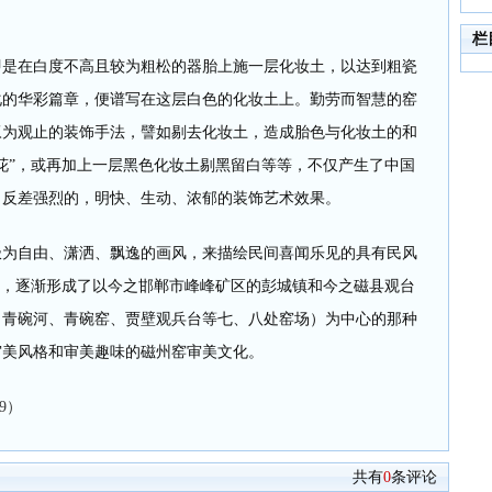
栏
在白度不高且较为粗松的器胎上施一层化妆土，以达到粗瓷
化的华彩篇章，便谱写在这层白色的化妆土上。勤劳而智慧的窑
叹为观止的装饰手法，譬如剔去化妆土，造成胎色与化妆土的和
花”，或再加上一层黑色化妆土剔黑留白等等，不仅产生了中国
白反差强烈的，明快、生动、浓郁的装饰艺术效果。
自由、潇洒、飘逸的画风，来描绘民间喜闻乐见的具有民风
”，逐渐形成了以今之邯郸市峰峰矿区的彭城镇和今之磁县观台
、青碗河、青碗窑、贾壁观兵台等七、八处窑场）为中心的那种
审美风格和审美趣味的磁州窑审美文化。
9）
共有
0
条评论