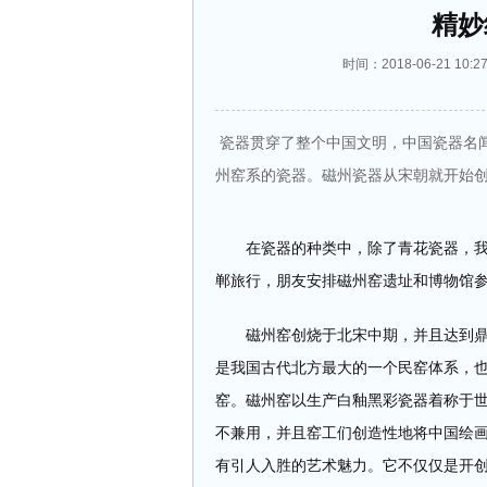
精妙
时间：2018-06-21 1
瓷器贯穿了整个中国文明，中国瓷器名
州窑系的瓷器。磁州瓷器从宋朝就开始
在瓷器的种类中，除了青花瓷器，我最
郸旅行，朋友安排磁州窑遗址和博物馆
磁州窑创烧于北宋中期，并且达到鼎盛
是我国古代北方最大的一个民窑体系，
窑。磁州窑以生产白釉黑彩瓷器着称于
不兼用，并且窑工们创造性地将中国绘
有引人入胜的艺术魅力。它不仅仅是开