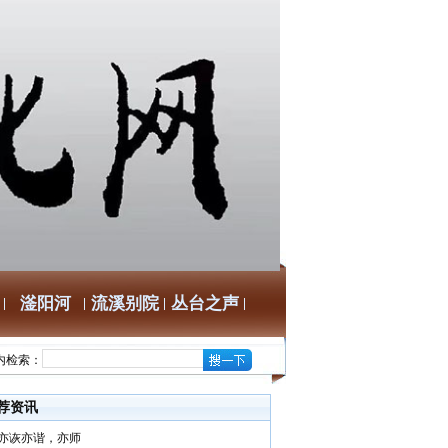
滏阳河
流溪别院
丛台之声
内检索：
荐资讯