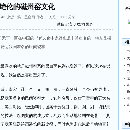
绝伦的磁州窑文化
亦
0:27:42 来源：第一星座网 作者： 浏览：
1001
分享：
微信
新浪
QQ空间
更多
闻天下，而在中国的邯郸文化中瓷器也是非常出名的，特别是磁
相
创烧是我国着名的民间瓷窑。
中
质
福
喜欢的就是磁州窑系的黑白两色剔花瓷器了。所以这次在邯
习
参观，我当然是喜出望外了。
试
磁
，南宋、辽、金、元、明、清，一直延续，至今仍有烧造，
磁
也是我国着名的民间瓷窑之一，它的名号，仅次于官窑的五大名
燕
磁
世，黑白对比，强烈鲜明，图案十分醒目，刻、划、剔、填彩无
中
画的技法，以图案的构成形式，巧妙而生动地绘制在瓷器上，具
创了我国瓷器绘画装饰的新途径，同时也为宋代以后景德镇青花
栏