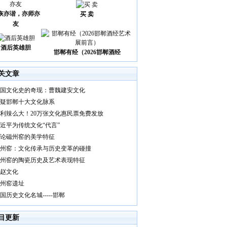
诙亦谐，亦师亦
买 卖
友
酒后英雄胆
邯郸有经（2026邯郸酒经
关文章
国文化史的奇现：曹魏建安文化
疑邯郸十大文化脉系
利辣么大！20万张文化惠民票免费发放
近平为传统文化“代言”
论磁州窑的美学特征
州窑：文化传承与历史变革的碰撞
州窑的陶瓷历史及艺术表现特征
赵文化
州窑遗址
国历史文化名城-----邯郸
目更新