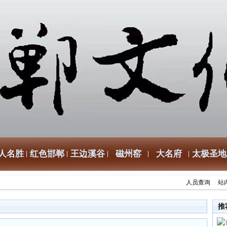
人名胜
红色邯郸
王边溪谷
磁州窑
大名府
太极圣地
人员查询
站
推