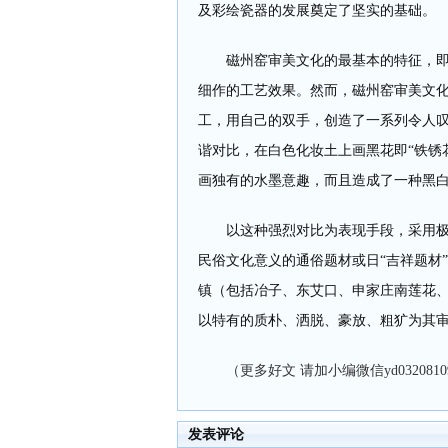
及彩绘瓷器的发展奠定了坚实的基础。
磁州窑审美文化的最基本的特征，即是
细作的工艺效果。然而，磁州窑审美文
工，用自己的双手，创造了一系列令人
谐对比，在白色化妆土上画黑花即“铁锈
画独有的水墨意趣，而且造成了一种黑
以这种强烈对比为表现手段，采用极为
民俗文化意义的通俗题材或日“吉祥题材
镇（包括冶子、东艾口、申家庄南莲花
以特有的质朴、洒脱、豪放、粗犷为其
（更多好文 请加小编微信yd0320810
发表评论