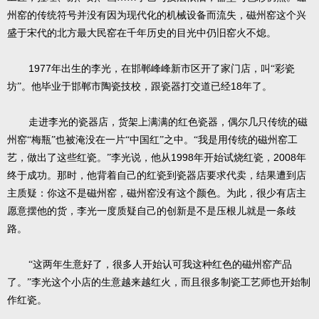
州窑的传统符号并没有因为现代化的机械设备而流失，磁州窑这个兴
盛于宋代的北方最大民窑在千年历史的目光中仍旧窑火不熄。
1977
年出生的李光，在邯郸峰峰新市区开了家门店，叫“彩瓷
18
坊”。他毕业于邯郸市陶瓷技校，跟瓷器打交道已经
年了。
走进李光的瓷器店，货架上满满的红色瓷器，偶尔几只传统的磁
州窑“梅瓶”也被淹没在一片“中国红”之中。“我是用传统的磁州窑工
1998
2008
艺，做出了这些红瓷。”李光说，他从
年开始试烧红瓷，
年
终于成功。那时，他背着自己的红瓷到瓷器店要求代卖，结果遭到店
主质疑：你这不是磁州窑，磁州窑没有这个颜色。为此，很少有店主
愿意摆他的货，李光一度质疑自己的创新是不是压根儿就是一条歧
路。
“这两年生意好了，很多人开始认可我这种红色的磁州窑产品
了。”李光这个小店的生意越来越红火，而且很多制瓷工艺师也开始制
作红瓷。