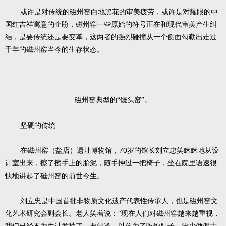
或许是对传统的磁州窑白地黑花的审美疲劳，或许是对耀眼的中
国红吉祥寓意的企盼，磁州窑一些原始的符号正在和现代审美产生纠
结，是要传统还是要变革，这两者的强烈碰撞从一个侧面勾勒出走过
千年的磁州窑当今的生存状态。
磁州窑典型的“馒头窑”。
坚硬的传统
70
在磁州窑（盐店）遗址博物馆，
岁的馆长刘立忠笑眯眯地从设
计室出来，擦了擦手上的胎泥，随手抻过一把椅子，坐在院里语速很
快地讲起了磁州窑的前世今生。
刘立忠是中国首批非物质文化遗产代表性传承人，也是磁州窑文
化艺术研究会副会长。老人笑着说：“现在人们对磁州窑越来越重视，