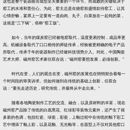
这也是整个瓷器能否成型至关重要的一个环节。而成败的关键取决于
窑工的水准和责任心。为此，窑主总是在烧窑前盛情款待窑工，让其
心情舒畅，宴席上一定要有一道由肉、丸子、白菜放在一起炖的菜，
这就是“三下锅”，俗称“窑工饭”。
如今，当年的煤炭窑已经被电窑取代，温度更易控制，成品率更
高。机械设备取代了口口相传的师徒传承，经验被更精确的电子产品
所取代，传承千年的瓷器制作已经被科技强势介入。对此，中国陶瓷
艺术大师、磁州窑艺术家任双合说：“磁州窑要想发展，必须创新。”
时代在变，人们的观念在变，磁州窑的发展也在悄悄契合着每一
个时间段的审美诉求。但如何做到在传统的基础上创新，任双合
说：“要先走进历史，研究传统，并最终从中走出来。”
随着各地陶瓷制作工艺的交流、融合，以及原材料的丰富，现在
磁州窑产品除了传统的白底黑花、红绿彩等装饰元素外，还产生了很
多新的色调，包括红瓷、绿瓷，彩瓷，上釉过程中在传统的釉下彩工
艺中增添了釉上彩，以及花釉、无光釉等，在器型上不仅对其他窑口