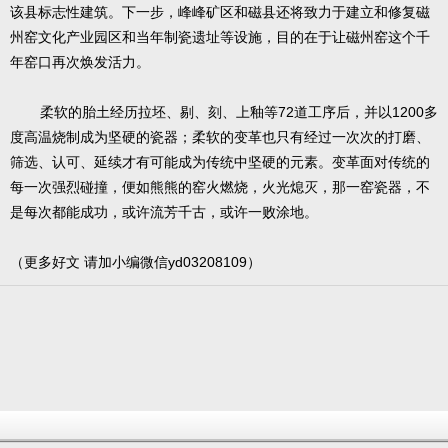
该县标志性建筑。下一步，峰峰矿区和磁县还将致力于建立和修复磁
州窑文化产业园区和当年制瓷遗址等设施，目的在于让磁州窑这个千
年窑口再次焕发活力。
72
1200
柔软的胎土经历拉坯、剔、刻、上釉等
道工序后，并以
多
度高温烧制成为坚硬的瓷器；柔软的变革也只有经过一次次的打磨、
筛选、认可、延续才有可能成为传统中坚硬的元素。变革面对传统的
每一次强烈碰撞，便如熊熊的窑火燃烧，火光熄灭，那一窑瓷器，不
是每次都能成功，或许流芳千古，或许一败涂地。
yd03208109
（更多好文
请加小编微信
）