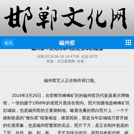
磁州窑
返回
磁州窑：文化传承与历史变革的碰撞
日期:
2018-06-19 14:47:08
点击:
2070
来源：河北新闻网 作者：
磁州窑艺人正在制作荷口瓶。
2014
3
25
年
月
日，在邯郸市峰峰矿区的磁州窑历代瓷器展示博物
1958
馆，一张拍摄于
年的老照片悬挂在馆内。照片拍摄地是峰峰矿区
彭城镇，也是磁州窑的主要烧制地。略显沧桑的黑白照片上，一个个
烧制瓷器的“馒头窑”错落相连，难望其际，那是当年彭城镇万窑齐烧
的壮观景象，也是磁州窑繁荣的见证。照片下方，是正在制作瓷器的
工匠，拉坯、剔、刻、画……手艺与技法依旧，器型与色彩仍然。磁