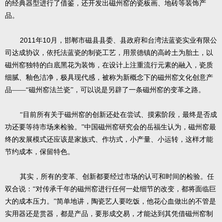
的经典器型进行了借鉴，还开发出磁州窑的瓷板画、地砖等装饰产
品。
2011
10
年
月，邯郸市磁县县委、县政府和台湾法蓝瓷实业有限公
司达成协议，依托法蓝瓷的制瓷工艺，用景德镇的高岭土为胎土，以
磁州窑独特的白底黑花为装饰，在设计上注重流行元素的融入，瓷质
细腻、釉色洁净，极具现代感，被称为新概念下的磁州窑文化创意产
品——“磁州窑法兰瓷”，可以说是另辟了一条磁州窑的变革之路。
“目前所有关于磁州窑的创新还处在尝试、摸索阶段，最终是否成
功还要等待市场来检验。”中国磁州窑研究会的岳福生认为，磁州窑最
终的发展模式还应该是家族式、作坊式，小产量、小运转，这样才能
节约成本，保留特色。
其实，所有的变革、创新都要经过市场的认可和时间的检验。任
双合说：“对传承千年的磁州窑进行任何一处细节的改变，都将面临巨
大的成本压力。”简单地讲，陶瓷艺人要吃饭，他花心血做出的不管是
实用器还是赏器，都是产品，要形成交易，才能达到其凭借磁州窑制