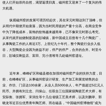
使人们开始崇尚自然，渴望返璞归真，磁州窑又迎来了一个复兴的伟
大机遇。
纵观磁州窑的发展可谓历经起伏，其在宋元时期达到了顶峰，但
从明代中期便开始衰落，因为当时民用瓷的产量十分高，在商业竞争
中为了降低成本，装饰的纹饰越来越简单，已不像宋元时那么考究。
从宋代就开始烧制瓷器的彭城镇，新中国成立后曾有十几个陶瓷厂，
3
从事陶瓷工作的人将近
万。上世纪九十年代，整个陶瓷行业步入低
谷，大型陶瓷企业因为效益不好，停产的停产，合并的合并。时至今
日，彭城仅剩盐店、富田、完小渣堆等几处磁州窑遗址。
近年来，峰峰矿区和磁县都在加强对磁州窑产业的扶持力度，目
前，在峰峰矿区，从事磁州窑设计研发、生产加工和展览销售的企
100
5000
5
业、作坊、门店达
余家，从业人员
余人，年产值超过
亿元人
民币。并拥有刘立忠、闫保山、任双合三位国家级陶瓷艺术大师，有
安际衡、张拥军、宋润生等十几位省级工艺美术师，以及刘鹏举、郭
晓龙等近百位优秀青年陶艺师。而在磁县，“中国磁州窑博物馆”成为