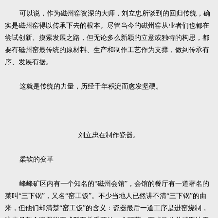
可以说，作为磁州窑资深的大师，刘立忠所谈到的回归传统，确
实是磁州窑得以传承下去的根本。尽管当今的磁州窑从业者们也都在
尝试创新、摸索发展之路，但无论多么新颖的立意或独特的构思，都
要有磁州窑最传统的原材料、生产和制作工艺作为支撑，做到传承有
序、发展有据。
这就是传统的力量，历经千年积淀而愈发坚硬。
刘立忠在制作瓷器。
柔软的变革
峰峰矿区内有一个知名的“磁州会馆”，会馆的餐厅有一道著名的
菜叫“三下锅”，又名“窑工饭”。不少当地人已然讲不清“三下锅”的由
来，但他们却清楚“窑工饭”的含义：瓷器最后一道工序是进窑烧制，