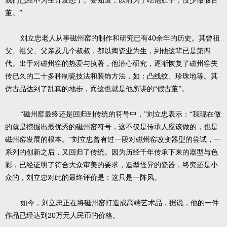
我们已经不为生计发愁了。要知道，以前为了吃饱肚子，没少做假古
董。”
40
刘立忠老人从事磁州窑的制作和研究已有
余年的历史。其曾祖
父、祖父、父亲及几个叔叔，都以陶瓷业为生，到他这辈已是第四
代。出于对磁州窑的热爱与执著，他潜心研究，逐渐恢复了磁州窑失
传已久的二十多种制瓷技法和装饰方法，如：凸线纹、珍珠地等。其
仿古品达到了乱真的地步，而这也就是他所讲的“假古董”。
“磁州窑最终还是回归到传统的符号中，”刘立忠表示：“我现在做
的就是挖掘出最优秀的磁州窑符号，这不仅是传承人应该做的，也是
磁州窑发展的根本。”刘立忠曾有过一段对磁州窑改变器型的尝试，一
系列的创新之后，又回归了传统。因为历经千年传承下来的器型与色
彩，已经证明了符合大众审美的要求，造型怪异的瓷器，终究还是小
众的，刘立忠对此的最终评价是：这只是一阵风。
如今，刘立忠正在将磁州窑打造成高端艺术品，据说，他的一件
20
作品已经达到
万元人民币的价格。