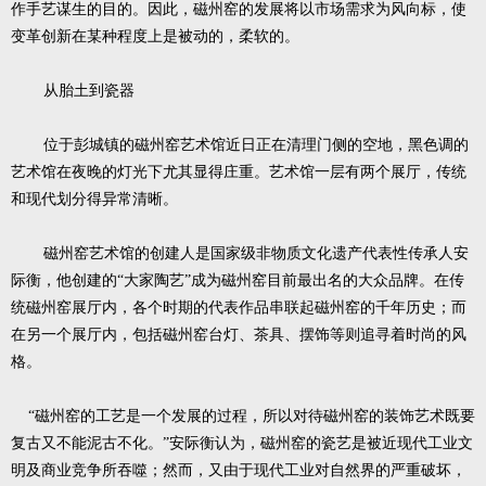
作手艺谋生的目的。因此，磁州窑的发展将以市场需求为风向标，使
变革创新在某种程度上是被动的，柔软的。
从胎土到瓷器
位于彭城镇的磁州窑艺术馆近日正在清理门侧的空地，黑色调的
艺术馆在夜晚的灯光下尤其显得庄重。艺术馆一层有两个展厅，传统
和现代划分得异常清晰。
磁州窑艺术馆的创建人是国家级非物质文化遗产代表性传承人安
际衡，他创建的“大家陶艺”成为磁州窑目前最出名的大众品牌。在传
统磁州窑展厅内，各个时期的代表作品串联起磁州窑的千年历史；而
在另一个展厅内，包括磁州窑台灯、茶具、摆饰等则追寻着时尚的风
格。
“磁州窑的工艺是一个发展的过程，所以对待磁州窑的装饰艺术既要
复古又不能泥古不化。”安际衡认为，磁州窑的瓷艺是被近现代工业文
明及商业竞争所吞噬；然而，又由于现代工业对自然界的严重破坏，